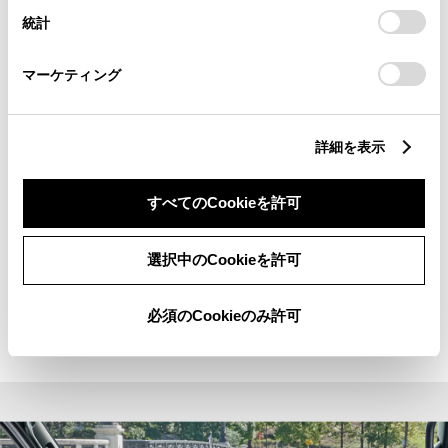
設定の変更、同意を撤回したりするにあたっては、当社の
●航続可能距離
統計
「
Cookie（クッキー）情報の取り扱いについて
」をご覧くだ
さい。
●外気温
マーケティング
●コーナーセンサー
●半ドア警告
詳細を表示
●スマートアシスト作動／故障／停止
／警告
すべてのCookieを許可
選択中のCookieを許可
プラットフォーム
必須のCookieのみ許可