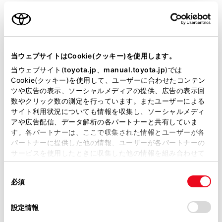
スプレイ
日々の移動をさらに快適にする装備。
当ウェブサイトはCookie(クッキー)を使用します。
当ウェブサイト(
toyota.jp
、
manual.toyota.jp
)では
Cookie(クッキー)を使用して、ユーザーに合わせたコンテン
アイドリングストップ作動中の経過
ツや広告の表示、ソーシャルメディアの提供、広告の表示回
数やクリック数の測定を行っています。またユーザーによる
時間や積算時間のほか、平均燃費も表
サイト利用状況についても情報を収集し、ソーシャルメディ
示。エコアイドルの効果を実感でき
アや広告配信、データ解析の各パートナーと共有していま
す。各パートナーは、ここで収集された情報とユーザーが各
ます。
パートナーに提供した他の情報、ユーザーが各パートナーの
サービスを使用したときに収集した他の情報を組み合わせて
使用することがあります。当ウェブサイトの使用を続行する
＜その他の情報表示＞
同
とCookie(クッキー)に同意したこととなります。
必須
●アイドリングストップ時間／積算時
意
の
「すべてのCookieを許可」をクリックすることで、お客様の
間
選
デバイスにすべてのCookie(クッキー)が保存されることに同
設定情報
択
意したことになります。Cookie(クッキー)のオプトアウト、
●平均燃費