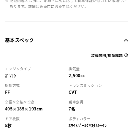
※ 記載内容とは別に、距離・年式に応じて新車保証が付いている場合が
あります。詳細は販売店におたずねください。
基本スペック
装備説明/用語解説
エンジンタイプ
排気量
ｶﾞｿﾘﾝ
2,500cc
駆動方式
トランスミッション
FF
CVT
全長×全幅×全高
乗車定員
495×185×193cm
7名
ドア枚数
ボディカラー
5枚
ﾎﾜｲﾄﾊﾟｰﾙｸﾘｽﾀﾙｼｬｲﾝ