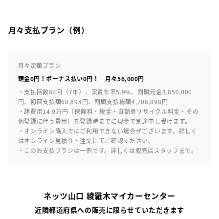
月々支払プラン（例）
月々定額プラン
頭金0円！ボーナス払い0円！ 月々56,000円
・支払回数84回（7年）、実質年率5.9%、割賦元金3,850,000
円、初回支払額60,898円、割賦支払総額4,708,898円
・諸費用14.9万円（保険料・税金・自動車リサイクル料金・その
他登録に伴う費用）を登録時までに現金で別途申し受けます。
・オンライン購入ではご利用できない場合がございます。詳しく
はオンライン見積り・注文にてご確認ください。
・このお支払プランは一例です。詳しくは販売店スタッフまで。
ネッツ山口 綾羅木マイカーセンター
近隣都道府県への販売に限らせていただきます