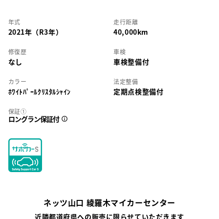
年式
走行距離
2021年（R3年）
40,000km
修復歴
車検
なし
車検整備付
カラー
法定整備
ﾎﾜｲﾄﾊﾟｰﾙｸﾘｽﾀﾙｼｬｲﾝ
定期点検整備付
保証①
ロングラン保証付
ネッツ山口 綾羅木マイカーセンター
近隣都道府県への販売に限らせていただきます