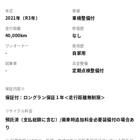
年式
車検
2021年（R3年）
車検整備付
走行距離
修復歴
40,000km
なし
ワンオーナー
使用歴
-
自家用
試乗車
法定整備
-
定期点検整備付
保証内容※
保証付：ロングラン保証１年＜走行距離無制限＞
リサイクル料金
預託済（支払総額に含む）/廃車時追加料金必要装備付の場合あ
り