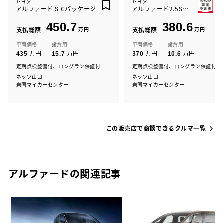
トヨタ
トヨタ
アルファード S Cパッケージ
アルファード2.5Sタイプゴール2
450.7
380.6
支払総額
万円
支払総額
万円
車両価格
諸費用
車両価格
諸費用
万円
万円
万円
万円
435
15.7
370
10.6
定期点検整備付、ロングラン保証付
定期点検整備付、ロングラン保証付
ネッツ山口
ネッツ山口
岩国マイカーセンター
岩国マイカーセンター
この販売店で商談できるクルマ一覧
アルファードの関連記事
ド