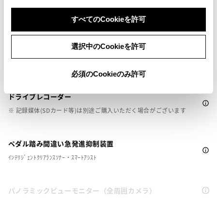
すべてのCookieを許可
先進ライト
選択中のCookieを許可
ブラインドスポットモニター（後側方検知）
必須のCookieのみ許可
ドライブレコーダー
※ 記録媒体(SDカード等)は別途ご購入いただく場合がございます
ペダル踏み間違い急発進抑制装置
ｲﾝﾃﾘｼﾞｪﾝﾄｸﾘｱﾗﾝｽｿﾅｰ・ｽﾏｰﾄｱｼｽﾄ
パノラミックビューモニター（全周囲カメラ）