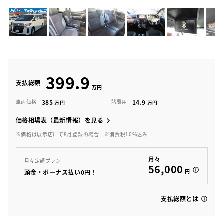
399.9
支払総額
385
14.9
車両価格
諸費用
価格相場表（最新情報）を見る
※価格は展示店にて8月登録の場合
※消費税10%込み
月々
月々定額プラン
56,000
円
頭金・ボーナス払い0円！
支払総額とは