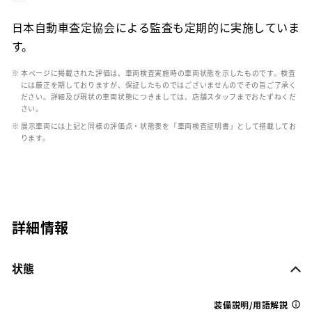
日本自動車査定協会による監査も定期的に実施していま
す。
※ 本ページに掲載された評価は、車両検査実施時の車両状態を示したものです。検査
には厳正を期しておりますが、保証したものではございませんのでその旨ご了承く
ださい。詳細及び現状の車両状態につきましては、店舗スタッフまでおたずねくだ
さい。
※ 展示車両には上記と同様の評価点・状態表を「車両検査証明書」として搭載してお
ります。
詳細情報
状態
装備説明/用語解説