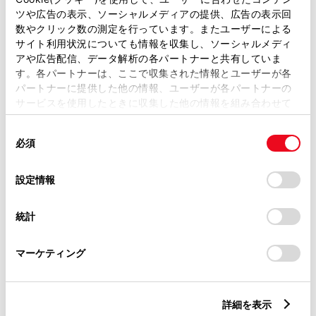
ツや広告の表示、ソーシャルメディアの提供、広告の表示回
数やクリック数の測定を行っています。またユーザーによる
サイト利用状況についても情報を収集し、ソーシャルメディ
安全装置・運転サポート
アや広告配信、データ解析の各パートナーと共有していま
す。各パートナーは、ここで収集された情報とユーザーが各
パートナーに提供した他の情報、ユーザーが各パートナーの
サービスを使用したときに収集した他の情報を組み合わせて
サポカー
使用することがあります。当ウェブサイトの使用を続行する
サポカーS
同
とCookie(クッキー)に同意したこととなります。
必須
意
の
「すべてのCookieを許可」をクリックすることで、お客様の
選
衝突被害軽減ブレーキ
デバイスにすべてのCookie(クッキー)が保存されることに同
設定情報
択
意したことになります。Cookie(クッキー)のオプトアウト、
Toyota Safety Sense・Lexus Safety Systemのﾌﾟﾘｸﾗｯｼｭｾｰﾌﾃｨ
設定の変更、同意を撤回したりするにあたっては、当社の
（対車両・歩行者）
統計
「
Cookie（クッキー）情報の取り扱いについて
」をご覧くだ
さい。
マーケティング
車線逸脱警報
詳細を表示
クルーズコントロール