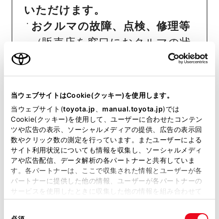
いただけます。
おクルマの故障、点検、修理等
（販売店を窓口におクルマの状
態を診断する必要がございま
す）
納期
（販売店単位でオーダーを
当ウェブサイトはCookie(クッキー)を使用します。
いただいておりますため、弊社
当ウェブサイト(
toyota.jp
、
manual.toyota.jp
)では
Cookie(クッキー)を使用して、ユーザーに合わせたコンテン
ではお客様のお名前でのご注文
ツや広告の表示、ソーシャルメディアの提供、広告の表示回
状況が分かりかねます）
数やクリック数の測定を行っています。またユーザーによる
サイト利用状況についても情報を収集し、ソーシャルメディ
純正部品の品番、価格、取り付
アや広告配信、データ解析の各パートナーと共有していま
け工賃等の詳細情報
（部品の販
す。各パートナーは、ここで収集された情報とユーザーが各
パートナーに提供した他の情報、ユーザーが各パートナーの
売、取り付け等は販売店を窓口
サービスを使用したときに収集した他の情報を組み合わせて
使用することがあります。当ウェブサイトの使用を続行する
にご相談いただけますと幸いで
同
とCookie(クッキー)に同意したこととなります。
必須