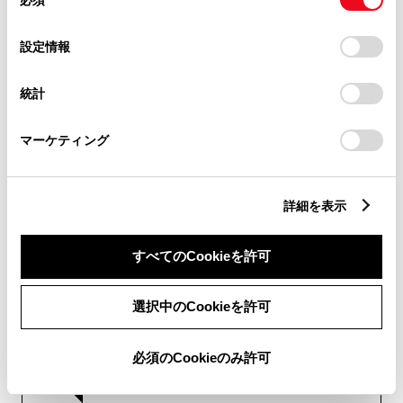
す）
意
の
「すべてのCookieを許可」をクリックすることで、お客様の
トヨタ販売店へのお問い合わせ
選
デバイスにすべてのCookie(クッキー)が保存されることに同
設定情報
等
択
意したことになります。Cookie(クッキー)のオプトアウト、
設定の変更、同意を撤回したりするにあたっては、当社の
統計
「
Cookie（クッキー）情報の取り扱いについて
」をご覧くだ
おクルマに関するお問い合わせ
さい。
は、自動車検査証（車検証）をご
マーケティング
用意いただくとスムーズな対応
が可能です。
詳細を表示
すべてのCookieを許可
リコール等情報はこちら
選択中のCookieを許可
必須のCookieのみ許可