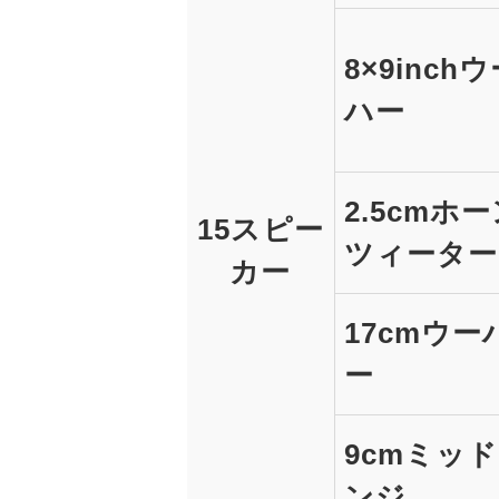
8×9inch
ハー
2.5cmホ
15スピー
ツィーター
カー
17cmウー
ー
9cmミッ
ンジ