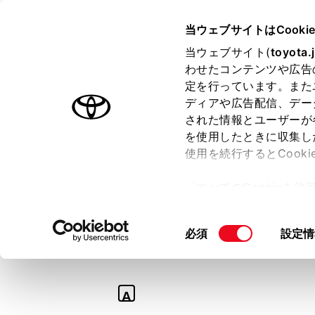
TOYOTA
当ウェブサイトはCooki
当ウェブサイト(
toyota.
わせたコンテンツや広告
ラインアップ
オーナーサポート
トピックス
定を行っています。また
ディアや広告配信、デー
された情報とユーザーが
を使用したときに収集し
使用を続行するとCook
Q
「すべてのCookieを
【アルファード】
ー)が保存されることに同
更、同意を撤回したりす
えて。
同
必須
設定情
て
」をご覧ください。
意
の
選
A
択