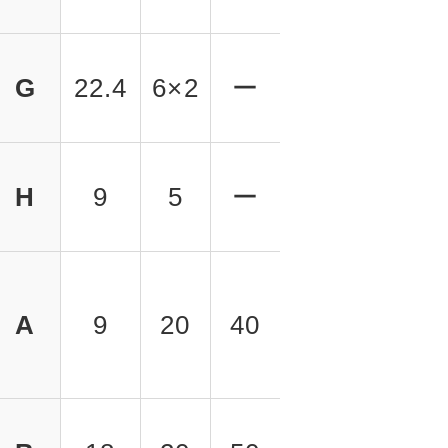
G
22.4
6×2
ー
H
9
5
ー
A
9
20
40