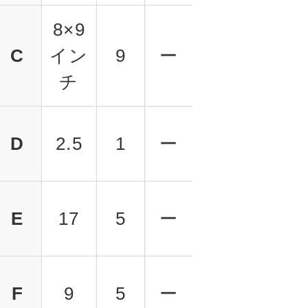
8×9
C
イン
9
ー
チ
D
2.5
1
ー
E
17
5
ー
F
9
5
ー