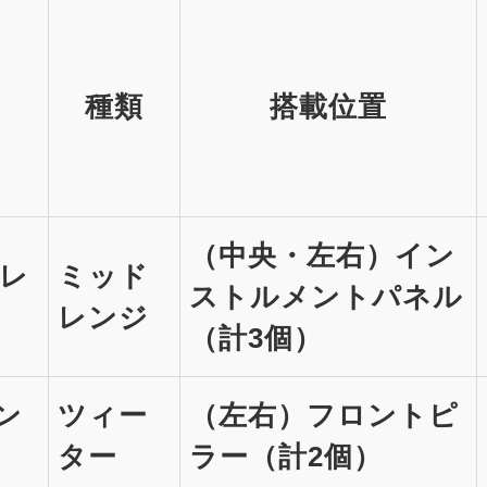
種類
搭載位置
（中央・左右）イン
ドレ
ミッド
ストルメントパネル
レンジ
（計3個）
ーン
ツィー
（左右）フロントピ
ター
ラー（計2個）