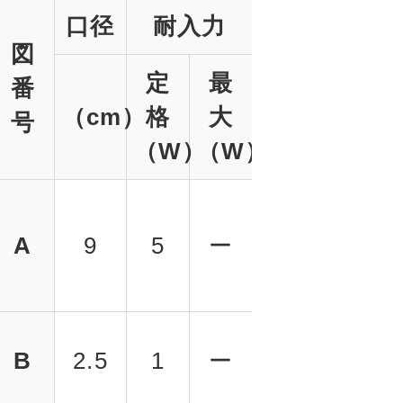
口径
耐入力
図
定
最
番
（cm）
格
大
号
（W）
（W）
A
9
5
ー
B
2.5
1
ー