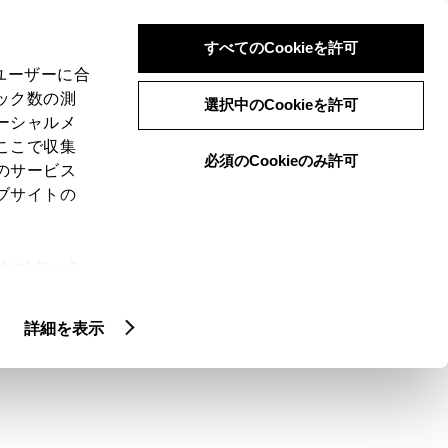
検索
メニュー
ログイン
すべてのCookieを許可
、ユーザーに合
ック数の測
選択中のCookieを許可
ーシャルメ
ここで収集
必須のCookieのみ許可
のサービス
ブサイトの
ie(クッキ
W数・取付位置を教
、設定の変
扱いについ
詳細を表示