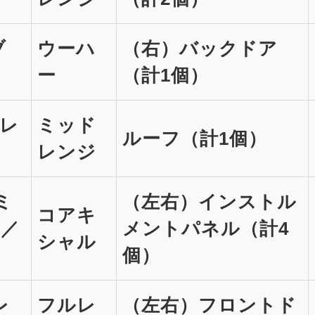
ブ
ウーハ
（右）バックドア
ー
（計1個）
ドレ
ミッド
ルーフ（計1個）
レンジ
xミ
（左右）インストル
コアキ
ジ／
メントパネル（計4
シャル
個）
レ
フルレ
（左右）フロントド