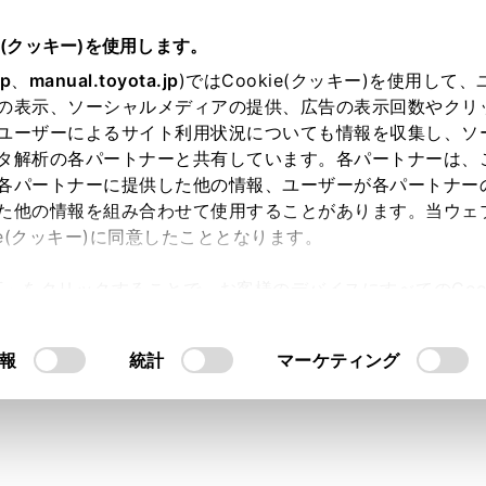
e(クッキー)を使用します。
jp
、
manual.toyota.jp
)ではCookie(クッキー)を使用して
の表示、ソーシャルメディアの提供、広告の表示回数やクリ
ユーザーによるサイト利用状況についても情報を収集し、ソ
タ解析の各パートナーと共有しています。各パートナーは、
各パートナーに提供した他の情報、ユーザーが各パートナー
た他の情報を組み合わせて使用することがあります。当ウェ
ie(クッキー)に同意したこととなります。
許可」をクリックすることで、お客様のデバイスにすべてのCook
工場装着スピーカーの口径・
意したことになります。Cookie(クッキー)のオプトアウト
るにあたっては、当社の「
Cookie（クッキー）情報の取り
報
統計
マーケティング