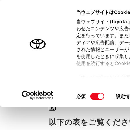
TOYOTA
当ウェブサイトはCooki
当ウェブサイト(
toyota.
わせたコンテンツや広告
ラインアップ
オーナーサポート
トピックス
定を行っています。また
ディアや広告配信、デー
された情報とユーザーが
を使用したときに収集し
使用を続行するとCook
Q
「すべてのCookieを
【RAV4】車両
ー)が保存されることに同
更、同意を撤回したりす
同
必須
設定情
て
」をご覧ください。
意
A
の
選
以下の表をご覧くださ
択