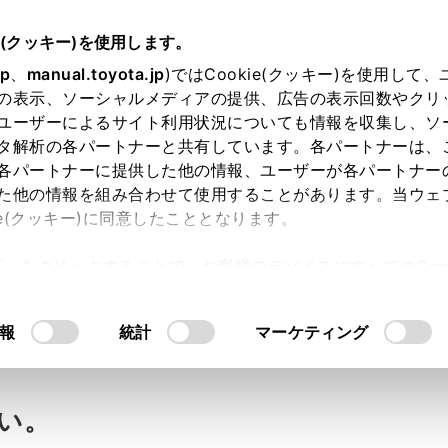
e(クッキー)を使用します。
jp
、
manual.toyota.jp
)ではCookie(クッキー)を使用して
の表示、ソーシャルメディアの提供、広告の表示回数やクリ
ユーザーによるサイト利用状況についても情報を収集し、ソ
タ解析の各パートナーと共有しています。各パートナーは、
各パートナーに提供した他の情報、ユーザーが各パートナー
た他の情報を組み合わせて使用することがあります。当ウェ
ie(クッキー)に同意したこととなります。
許可」をクリックすることで、お客様のデバイスにすべてのCook
寸法は？（全長・全幅・全高）
意したことになります。Cookie(クッキー)のオプトアウト
るにあたっては、当社の「
Cookie（クッキー）情報の取り
報
統計
マーケティング
い。