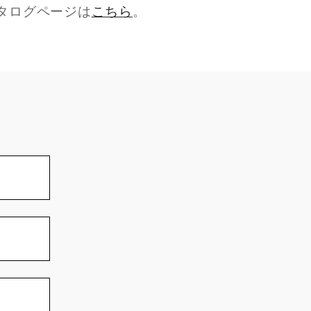
タログページは
こちら
。