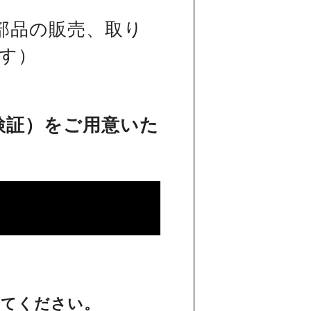
部品の販売、取り
す）
検証）をご用意いた
してください。