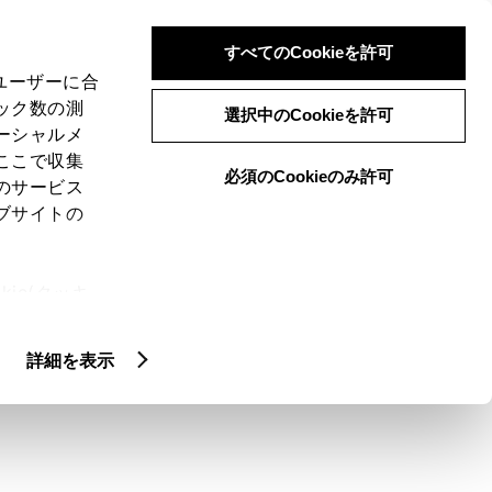
検索
メニュー
ログイン
すべてのCookieを許可
、ユーザーに合
ック数の測
選択中のCookieを許可
ーシャルメ
ここで収集
必須のCookieのみ許可
のサービス
ブサイトの
ie(クッキ
、設定の変
扱いについ
詳細を表示