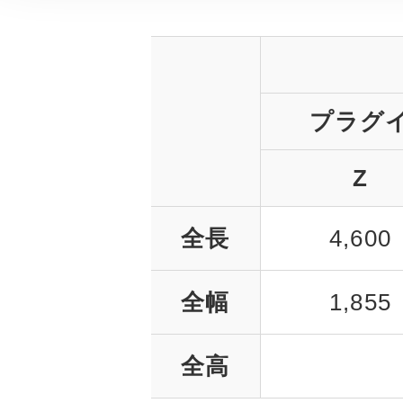
プラグ
Z
全長
4,600
全幅
1,855
全高