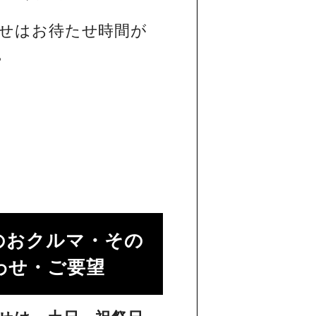
せはお待たせ時間が
。
のおクルマ・その
せ・ご要望​