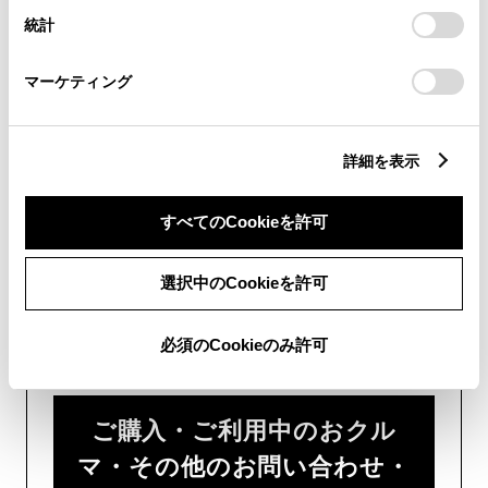
画面右下の
を選択してくださ
設定の変更、同意を撤回したりするにあたっては、当社の
統計
「
Cookie（クッキー）情報の取り扱いについて
」をご覧くだ
い。
さい。
マーケティング
チャットでのお問い合わせはお待たせ
時間が少なくご案内が可能です。
詳細を表示
すべてのCookieを許可
選択中のCookieを許可
フォームでお問い合わせ
必須のCookieのみ許可
受付：24時間受付
ご購入・ご利用中のおクル
マ・その他のお問い合わせ・