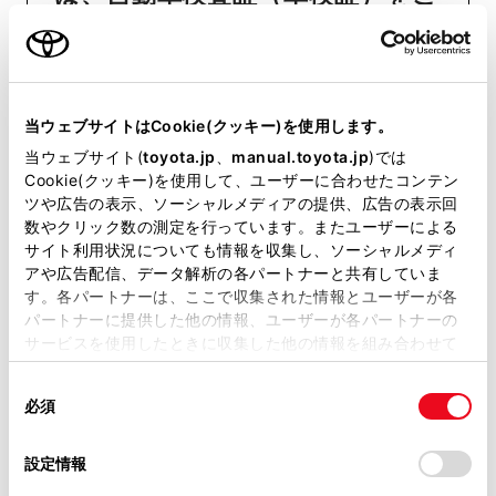
用意いただくとスムーズな対応
が可能です。
当ウェブサイトはCookie(クッキー)を使用します。
リコール等情報はこちら
当ウェブサイト(
toyota.jp
、
manual.toyota.jp
)では
Cookie(クッキー)を使用して、ユーザーに合わせたコンテン
ツや広告の表示、ソーシャルメディアの提供、広告の表示回
数やクリック数の測定を行っています。またユーザーによる
サイト利用状況についても情報を収集し、ソーシャルメディ
アや広告配信、データ解析の各パートナーと共有していま
す。各パートナーは、ここで収集された情報とユーザーが各
パートナーに提供した他の情報、ユーザーが各パートナーの
サービスを使用したときに収集した他の情報を組み合わせて
チャットでお問い合わせ
使用することがあります。当ウェブサイトの使用を続行する
同
とCookie(クッキー)に同意したこととなります。
受付：10:00～18:00
必須
意
（長期連休などの当社指定日を除く）
の
「すべてのCookieを許可」をクリックすることで、お客様の
選
デバイスにすべてのCookie(クッキー)が保存されることに同
設定情報
択
意したことになります。Cookie(クッキー)のオプトアウト、