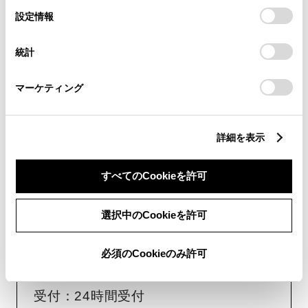
選
デバイスにすべてのCookie(クッキー)が保存されることに同
受付：10:00～18:00
設定情報
択
意したことになります。Cookie(クッキー)のオプトアウト、
（長期連休などの当社指定日を除く）
設定の変更、同意を撤回したりするにあたっては、当社の
統計
「
Cookie（クッキー）情報の取り扱いについて
」をご覧くだ
さい。
画面右下の
を選択してくださ
マーケティング
い。
チャットでのお問い合わせはお待たせ
詳細を表示
時間が少なくご案内が可能です。
すべてのCookieを許可
選択中のCookieを許可
必須のCookieのみ許可
フォームでお問い合わせ
受付：24時間受付