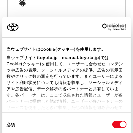
等
おクルマに関するお問い合わせ
は、自動車検査証（車検証）をご
用意いただくとスムーズな対応
が可能です。
当ウェブサイトはCookie(クッキー)を使用します。
当ウェブサイト(
toyota.jp
、
manual.toyota.jp
)では
Cookie(クッキー)を使用して、ユーザーに合わせたコンテン
ツや広告の表示、ソーシャルメディアの提供、広告の表示回
リコール等情報はこちら
数やクリック数の測定を行っています。またユーザーによる
サイト利用状況についても情報を収集し、ソーシャルメディ
アや広告配信、データ解析の各パートナーと共有していま
す。各パートナーは、ここで収集された情報とユーザーが各
パートナーに提供した他の情報、ユーザーが各パートナーの
サービスを使用したときに収集した他の情報を組み合わせて
使用することがあります。当ウェブサイトの使用を続行する
同
とCookie(クッキー)に同意したこととなります。
必須
チャットでお問い合わせ
意
の
「すべてのCookieを許可」をクリックすることで、お客様の