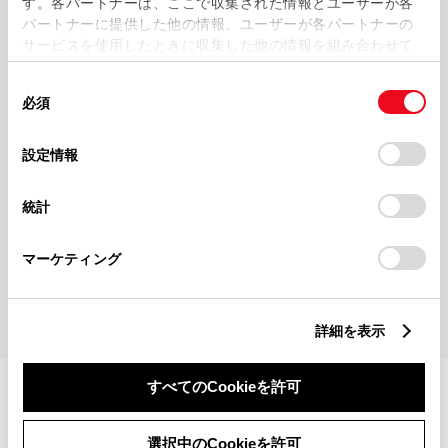
す。各パートナーは、ここで収集された情報とユーザーが各
解決できた
パートナーに提供した他の情報、ユーザーが各パートナーの
サービスを使用したときに収集した他の情報を組み合わせて
使用することがあります。当ウェブサイトの使用を続行する
同
とCookie(クッキー)に同意したこととなります。
解決できなかった
必須
意
の
「すべてのCookieを許可」をクリックすることで、お客様の
選
デバイスにすべてのCookie(クッキー)が保存されることに同
設定情報
択
意したことになります。Cookie(クッキー)のオプトアウト、
解決できたがわかりにくい
設定の変更、同意を撤回したりするにあたっては、当社の
統計
「
Cookie（クッキー）情報の取り扱いについて
」をご覧くだ
さい。
マーケティング
送信する
詳細を表示
すべてのCookieを許可
選択中のCookieを許可