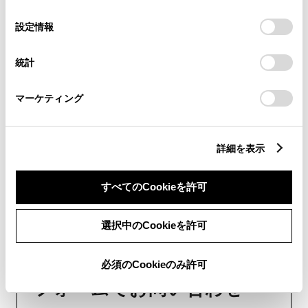
チャットでお問い合わせ
の
「すべてのCookieを許可」をクリックすることで、お客様の
選
デバイスにすべてのCookie(クッキー)が保存されることに同
設定情報
受付：10:00～18:00
択
意したことになります。Cookie(クッキー)のオプトアウト、
設定の変更、同意を撤回したりするにあたっては、当社の
（長期連休などの当社指定日を除く）
統計
「
Cookie（クッキー）情報の取り扱いについて
」をご覧くだ
さい。
画面右下の
を選択してくださ
マーケティング
い。
詳細を表示
チャットでのお問い合わせはお待たせ
時間が少なくご案内が可能です。
すべてのCookieを許可
選択中のCookieを許可
必須のCookieのみ許可
フォームでお問い合わせ