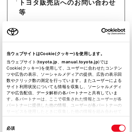
トヨタ販売店へのお問い合わせ
等
おクルマに関するお問い合わせ
は、自動車検査証（車検証）をご
用意いただくとスムーズな対応
当ウェブサイトはCookie(クッキー)を使用します。
が可能です。
当ウェブサイト(
toyota.jp
、
manual.toyota.jp
)では
Cookie(クッキー)を使用して、ユーザーに合わせたコンテン
ツや広告の表示、ソーシャルメディアの提供、広告の表示回
リコール等情報はこちら
数やクリック数の測定を行っています。またユーザーによる
サイト利用状況についても情報を収集し、ソーシャルメディ
アや広告配信、データ解析の各パートナーと共有していま
す。各パートナーは、ここで収集された情報とユーザーが各
パートナーに提供した他の情報、ユーザーが各パートナーの
サービスを使用したときに収集した他の情報を組み合わせて
使用することがあります。当ウェブサイトの使用を続行する
同
とCookie(クッキー)に同意したこととなります。
必須
意