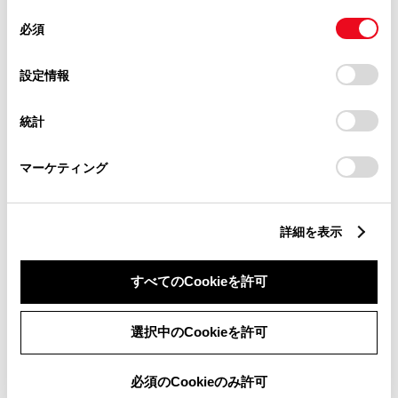
同
とCookie(クッキー)に同意したこととなります。
必須
意
の
「すべてのCookieを許可」をクリックすることで、お客様の
選
デバイスにすべてのCookie(クッキー)が保存されることに同
設定情報
チャットでお問い合わせ
択
意したことになります。Cookie(クッキー)のオプトアウト、
設定の変更、同意を撤回したりするにあたっては、当社の
統計
受付：10:00～18:00
「
Cookie（クッキー）情報の取り扱いについて
」をご覧くだ
さい。
（長期連休などの当社指定日を除く）
マーケティング
画面右下の
を選択してくださ
詳細を表示
い。
チャットでのお問い合わせはお待たせ
すべてのCookieを許可
時間が少なくご案内が可能です。
選択中のCookieを許可
必須のCookieのみ許可