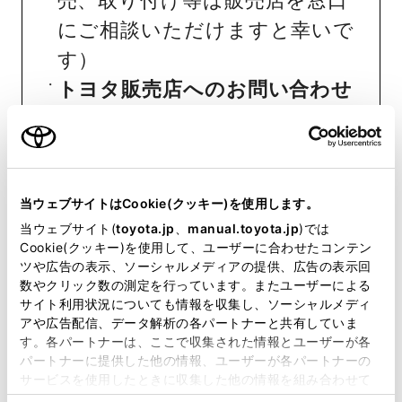
売、取り付け等は販売店を窓口
にご相談いただけますと幸いで
す）
トヨタ販売店へのお問い合わせ
等
おクルマに関するお問い合わせ
は、自動車検査証（車検証）をご
当ウェブサイトはCookie(クッキー)を使用します。
用意いただくとスムーズな対応
当ウェブサイト(
toyota.jp
、
manual.toyota.jp
)では
Cookie(クッキー)を使用して、ユーザーに合わせたコンテン
が可能です。
ツや広告の表示、ソーシャルメディアの提供、広告の表示回
数やクリック数の測定を行っています。またユーザーによる
サイト利用状況についても情報を収集し、ソーシャルメディ
リコール等情報はこちら
アや広告配信、データ解析の各パートナーと共有していま
す。各パートナーは、ここで収集された情報とユーザーが各
パートナーに提供した他の情報、ユーザーが各パートナーの
サービスを使用したときに収集した他の情報を組み合わせて
使用することがあります。当ウェブサイトの使用を続行する