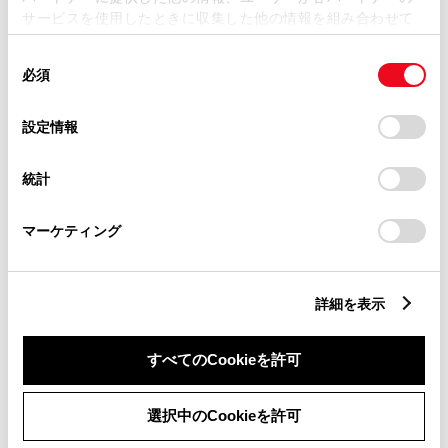
サービスを使用したときに収集した他の情報を組み合わせて
使用することがあります。当ウェブサイトの使用を続行する
同
とCookie(クッキー)に同意したこととなります。
必須
意
の
「すべてのCookieを許可」をクリックすることで、お客様の
選
デバイスにすべてのCookie(クッキー)が保存されることに同
設定情報
択
意したことになります。Cookie(クッキー)のオプトアウト、
設定の変更、同意を撤回したりするにあたっては、当社の
統計
チャットでお問い合わせ
「
Cookie（クッキー）情報の取り扱いについて
」をご覧くだ
さい。
受付：10:00～18:00
マーケティング
（長期連休などの当社指定日を除く）
詳細を表示
画面右下の
を選択してくださ
すべてのCookieを許可
い。
チャットでのお問い合わせはお待たせ
選択中のCookieを許可
時間が少なくご案内が可能です。