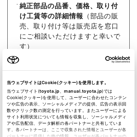
純正部品の品番、価格、取り付
け工賃等の詳細情報
（部品の販
売、取り付け等は販売店を窓口
にご相談いただけますと幸いで
す）
トヨタ販売店へのお問い合わせ
等
当ウェブサイトはCookie(クッキー)を使用します。
おクルマに関するお問い合わせ
当ウェブサイト(
toyota.jp
、
manual.toyota.jp
)では
は、自動車検査証（車検証）をご
Cookie(クッキー)を使用して、ユーザーに合わせたコンテン
用意いただくとスムーズな対応
ツや広告の表示、ソーシャルメディアの提供、広告の表示回
数やクリック数の測定を行っています。またユーザーによる
が可能です。
サイト利用状況についても情報を収集し、ソーシャルメディ
アや広告配信、データ解析の各パートナーと共有していま
す。各パートナーは、ここで収集された情報とユーザーが各
リコール等情報はこちら
パートナーに提供した他の情報、ユーザーが各パートナーの