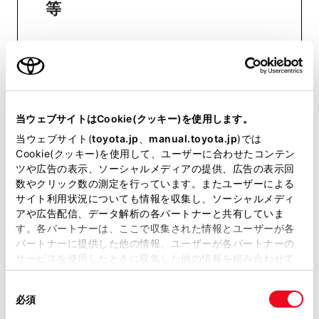
等
おクルマに関するお問い合わせ
は、自動車検査証（車検証）をご
用意いただくとスムーズな対応
が可能です。
当ウェブサイトはCookie(クッキー)を使用します。
当ウェブサイト(
toyota.jp
、
manual.toyota.jp
)では
Cookie(クッキー)を使用して、ユーザーに合わせたコンテン
ツや広告の表示、ソーシャルメディアの提供、広告の表示回
リコール等情報はこちら
数やクリック数の測定を行っています。またユーザーによる
サイト利用状況についても情報を収集し、ソーシャルメディ
アや広告配信、データ解析の各パートナーと共有していま
す。各パートナーは、ここで収集された情報とユーザーが各
パートナーに提供した他の情報、ユーザーが各パートナーの
サービスを使用したときに収集した他の情報を組み合わせて
使用することがあります。当ウェブサイトの使用を続行する
同
とCookie(クッキー)に同意したこととなります。
必須
チャットでお問い合わせ
意
の
「すべてのCookieを許可」をクリックすることで、お客様の