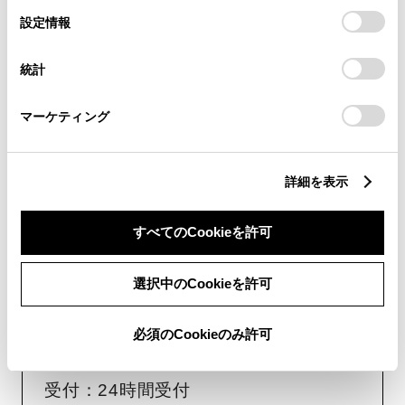
選
デバイスにすべてのCookie(クッキー)が保存されることに同
受付：10:00～18:00
設定情報
択
意したことになります。Cookie(クッキー)のオプトアウト、
（長期連休などの当社指定日を除く）
設定の変更、同意を撤回したりするにあたっては、当社の
統計
「
Cookie（クッキー）情報の取り扱いについて
」をご覧くだ
さい。
画面右下の
を選択してくださ
マーケティング
い。
チャットでのお問い合わせはお待たせ
詳細を表示
時間が少なくご案内が可能です。
すべてのCookieを許可
選択中のCookieを許可
必須のCookieのみ許可
フォームでお問い合わせ
受付：24時間受付