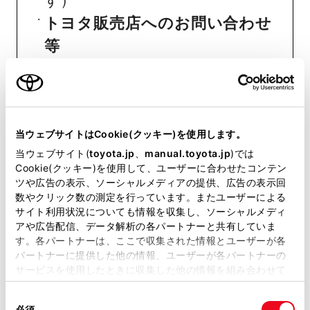
す）
トヨタ販売店へのお問い合わせ
等
おクルマに関するお問い合わせ
は、自動車検査証（車検証）をご
用意いただくとスムーズな対応
当ウェブサイトはCookie(クッキー)を使用します。
が可能です。
当ウェブサイト(
toyota.jp
、
manual.toyota.jp
)では
Cookie(クッキー)を使用して、ユーザーに合わせたコンテン
ツや広告の表示、ソーシャルメディアの提供、広告の表示回
数やクリック数の測定を行っています。またユーザーによる
リコール等情報はこちら
サイト利用状況についても情報を収集し、ソーシャルメディ
アや広告配信、データ解析の各パートナーと共有していま
す。各パートナーは、ここで収集された情報とユーザーが各
パートナーに提供した他の情報、ユーザーが各パートナーの
サービスを使用したときに収集した他の情報を組み合わせて
使用することがあります。当ウェブサイトの使用を続行する
同
とCookie(クッキー)に同意したこととなります。
必須