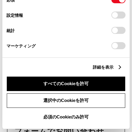
意
の
「すべてのCookieを許可」をクリックすることで、お客様の
チャットでお問い合わせ
選
デバイスにすべてのCookie(クッキー)が保存されることに同
設定情報
択
意したことになります。Cookie(クッキー)のオプトアウト、
受付：10:00～18:00
設定の変更、同意を撤回したりするにあたっては、当社の
（長期連休などの当社指定日を除く）
統計
「
Cookie（クッキー）情報の取り扱いについて
」をご覧くだ
さい。
マーケティング
画面右下の
を選択してくださ
い。
詳細を表示
チャットでのお問い合わせはお待たせ
時間が少なくご案内が可能です。
すべてのCookieを許可
選択中のCookieを許可
必須のCookieのみ許可
フォームでお問い合わせ