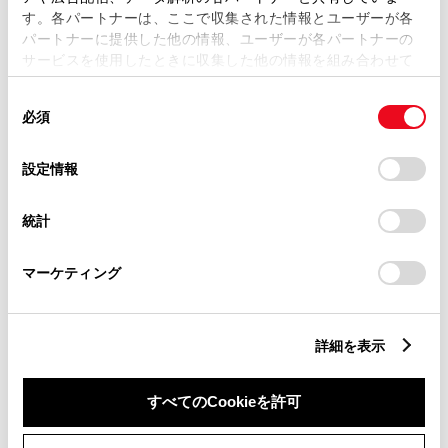
いただいておりますため、弊社
す。各パートナーは、ここで収集された情報とユーザーが各
ではお客様のお名前でのご注文
パートナーに提供した他の情報、ユーザーが各パートナーの
サービスを使用したときに収集した他の情報を組み合わせて
状況が分かりかねます）
使用することがあります。当ウェブサイトの使用を続行する
純正部品の品番、価格、取り付
同
とCookie(クッキー)に同意したこととなります。
必須
意
け工賃等の詳細情報
（部品の販
の
「すべてのCookieを許可」をクリックすることで、お客様の
選
デバイスにすべてのCookie(クッキー)が保存されることに同
売、取り付け等は販売店を窓口
設定情報
択
意したことになります。Cookie(クッキー)のオプトアウト、
にご相談いただけますと幸いで
設定の変更、同意を撤回したりするにあたっては、当社の
統計
「
Cookie（クッキー）情報の取り扱いについて
」をご覧くだ
す）
さい。
トヨタ販売店へのお問い合わせ
マーケティング
等
詳細を表示
おクルマに関するお問い合わせ
は、自動車検査証（車検証）をご
すべてのCookieを許可
用意いただくとスムーズな対応