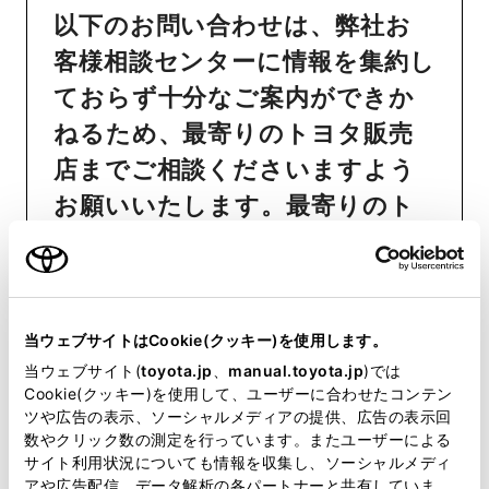
以下のお問い合わせは、弊社お
客様相談センターに情報を集約し
ておらず十分なご案内ができか
ねるため、最寄りのトヨタ販売
店までご相談くださいますよう
お願いいたします。最寄りのト
ヨタ販売店は
こちら
からご確認
いただけます。
おクルマの故障、点検、修理等
当ウェブサイトはCookie(クッキー)を使用します。
（販売店を窓口におクルマの状
当ウェブサイト(
toyota.jp
、
manual.toyota.jp
)では
態を診断する必要がございま
Cookie(クッキー)を使用して、ユーザーに合わせたコンテン
ツや広告の表示、ソーシャルメディアの提供、広告の表示回
す）
数やクリック数の測定を行っています。またユーザーによる
納期
（販売店単位でオーダーを
サイト利用状況についても情報を収集し、ソーシャルメディ
アや広告配信、データ解析の各パートナーと共有していま