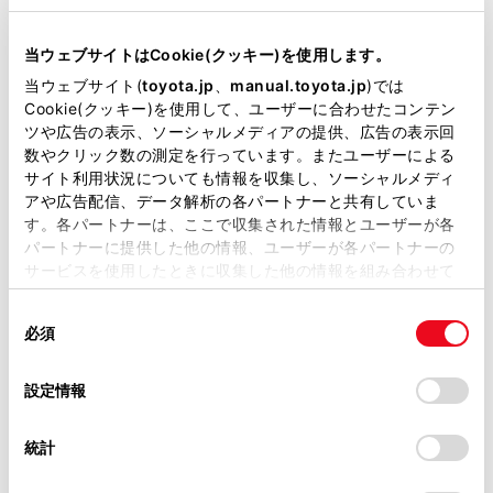
リコール等情報はこちら
当ウェブサイトはCookie(クッキー)を使用します。
当ウェブサイト(
toyota.jp
、
manual.toyota.jp
)では
Cookie(クッキー)を使用して、ユーザーに合わせたコンテン
ツや広告の表示、ソーシャルメディアの提供、広告の表示回
数やクリック数の測定を行っています。またユーザーによる
サイト利用状況についても情報を収集し、ソーシャルメディ
アや広告配信、データ解析の各パートナーと共有していま
チャットでお問い合わせ
す。各パートナーは、ここで収集された情報とユーザーが各
パートナーに提供した他の情報、ユーザーが各パートナーの
受付：10:00～18:00
サービスを使用したときに収集した他の情報を組み合わせて
（長期連休などの当社指定日を除く）
使用することがあります。当ウェブサイトの使用を続行する
同
とCookie(クッキー)に同意したこととなります。
必須
意
画面右下の
を選択してくださ
の
「すべてのCookieを許可」をクリックすることで、お客様の
選
デバイスにすべてのCookie(クッキー)が保存されることに同
設定情報
い。
択
意したことになります。Cookie(クッキー)のオプトアウト、
設定の変更、同意を撤回したりするにあたっては、当社の
チャットでのお問い合わせはお待たせ
統計
「
Cookie（クッキー）情報の取り扱いについて
」をご覧くだ
時間が少なくご案内が可能です。
さい。