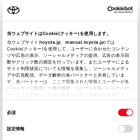
用意いただくとスムーズな対応
が可能です。
当ウェブサイトはCookie(クッキー)を使用します。
リコール等情報はこちら
当ウェブサイト(
toyota.jp
、
manual.toyota.jp
)では
Cookie(クッキー)を使用して、ユーザーに合わせたコンテン
ツや広告の表示、ソーシャルメディアの提供、広告の表示回
数やクリック数の測定を行っています。またユーザーによる
サイト利用状況についても情報を収集し、ソーシャルメディ
アや広告配信、データ解析の各パートナーと共有していま
す。各パートナーは、ここで収集された情報とユーザーが各
パートナーに提供した他の情報、ユーザーが各パートナーの
サービスを使用したときに収集した他の情報を組み合わせて
チャットでお問い合わせ
使用することがあります。当ウェブサイトの使用を続行する
同
とCookie(クッキー)に同意したこととなります。
受付：10:00～18:00
必須
意
（長期連休などの当社指定日を除く）
の
「すべてのCookieを許可」をクリックすることで、お客様の
選
デバイスにすべてのCookie(クッキー)が保存されることに同
設定情報
択
意したことになります。Cookie(クッキー)のオプトアウト、
画面右下の
を選択してくださ