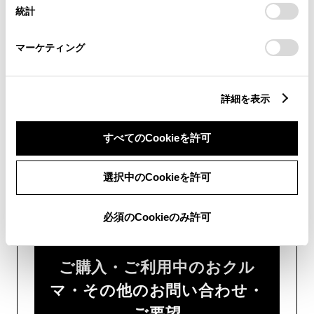
設定の変更、同意を撤回したりするにあたっては、当社の
統計
「
Cookie（クッキー）情報の取り扱いについて
」をご覧くだ
い。
さい。
マーケティング
チャットでのお問い合わせはお待たせ
時間が少なくご案内が可能です。
詳細を表示
すべてのCookieを許可
選択中のCookieを許可
フォームでお問い合わせ
受付：24時間受付
必須のCookieのみ許可
ご購入・ご利用中のおクル
マ・その他のお問い合わせ・
ご要望​