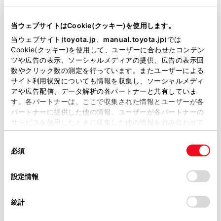
リコール等情報はこちら
当ウェブサイトはCookie(クッキー)を使用します。
当ウェブサイト(
toyota.jp
、
manual.toyota.jp
)では
Cookie(クッキー)を使用して、ユーザーに合わせたコンテン
ツや広告の表示、ソーシャルメディアの提供、広告の表示回
数やクリック数の測定を行っています。またユーザーによる
サイト利用状況についても情報を収集し、ソーシャルメディ
アや広告配信、データ解析の各パートナーと共有していま
チャットでお問い合わせ
す。各パートナーは、ここで収集された情報とユーザーが各
パートナーに提供した他の情報、ユーザーが各パートナーの
受付：10:00～18:00
サービスを使用したときに収集した他の情報を組み合わせて
（長期連休などの当社指定日を除く）
使用することがあります。当ウェブサイトの使用を続行する
同
とCookie(クッキー)に同意したこととなります。
必須
意
の
画面右下の
を選択してくださ
「すべてのCookieを許可」をクリックすることで、お客様の
選
デバイスにすべてのCookie(クッキー)が保存されることに同
設定情報
択
意したことになります。Cookie(クッキー)のオプトアウト、
い。
設定の変更、同意を撤回したりするにあたっては、当社の
統計
チャットでのお問い合わせはお待たせ
「
Cookie（クッキー）情報の取り扱いについて
」をご覧くだ
さい。
時間が少なくご案内が可能です。