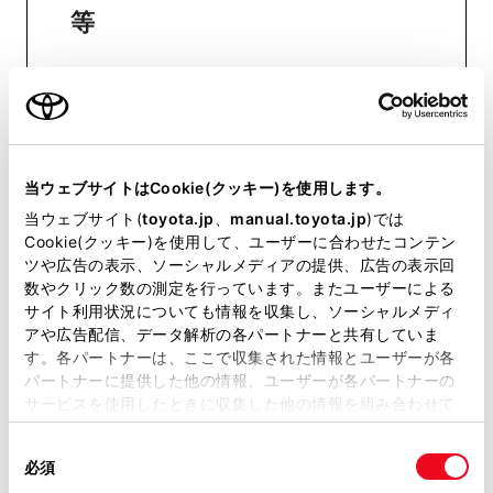
等
おクルマに関するお問い合わせ
は、自動車検査証（車検証）をご
用意いただくとスムーズな対応
当ウェブサイトはCookie(クッキー)を使用します。
が可能です。
当ウェブサイト(
toyota.jp
、
manual.toyota.jp
)では
Cookie(クッキー)を使用して、ユーザーに合わせたコンテン
ツや広告の表示、ソーシャルメディアの提供、広告の表示回
リコール等情報はこちら
数やクリック数の測定を行っています。またユーザーによる
サイト利用状況についても情報を収集し、ソーシャルメディ
アや広告配信、データ解析の各パートナーと共有していま
す。各パートナーは、ここで収集された情報とユーザーが各
パートナーに提供した他の情報、ユーザーが各パートナーの
サービスを使用したときに収集した他の情報を組み合わせて
使用することがあります。当ウェブサイトの使用を続行する
同
とCookie(クッキー)に同意したこととなります。
必須
意
チャットでお問い合わせ