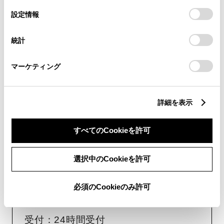
の
「すべてのCookieを許可」をクリックすることで、お客様の
選
デバイスにすべてのCookie(クッキー)が保存されることに同
受付：10:00～18:00
設定情報
択
意したことになります。Cookie(クッキー)のオプトアウト、
（長期連休などの当社指定日を除く）
設定の変更、同意を撤回したりするにあたっては、当社の
統計
「
Cookie（クッキー）情報の取り扱いについて
」をご覧くだ
さい。
画面右下の
を選択してくださ
マーケティング
い。
チャットでのお問い合わせはお待たせ
詳細を表示
時間が少なくご案内が可能です。
すべてのCookieを許可
選択中のCookieを許可
必須のCookieのみ許可
フォームでお問い合わせ
受付：24時間受付