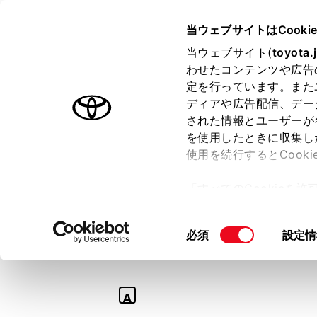
TOYOTA
当ウェブサイトはCooki
当ウェブサイト(
toyota.
わせたコンテンツや広告
ラインアップ
オーナーサポート
トピックス
定を行っています。また
ディアや広告配信、デー
された情報とユーザーが
を使用したときに収集し
使用を続行するとCook
Q
「すべてのCookieを
ナビゲーション／
ー)が保存されることに同
更、同意を撤回したりす
る方法を教えて。
同
必須
設定情
て
」をご覧ください。
意
の
選
A
択