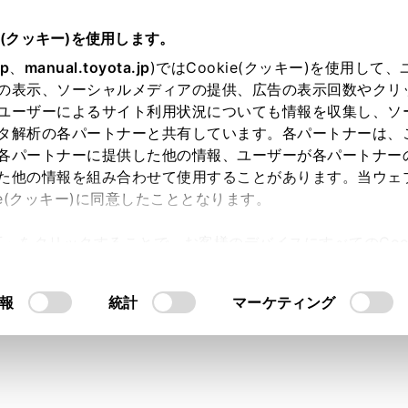
e(クッキー)を使用します。
jp
、
manual.toyota.jp
)ではCookie(クッキー)を使用して
の表示、ソーシャルメディアの提供、広告の表示回数やクリ
ユーザーによるサイト利用状況についても情報を収集し、ソ
タ解析の各パートナーと共有しています。各パートナーは、
各パートナーに提供した他の情報、ユーザーが各パートナー
た他の情報を組み合わせて使用することがあります。当ウェ
ie(クッキー)に同意したこととなります。
許可」をクリックすることで、お客様のデバイスにすべてのCook
ディスプレイオーディオの個
意したことになります。Cookie(クッキー)のオプトアウト
るにあたっては、当社の「
Cookie（クッキー）情報の取り
報
統計
マーケティング