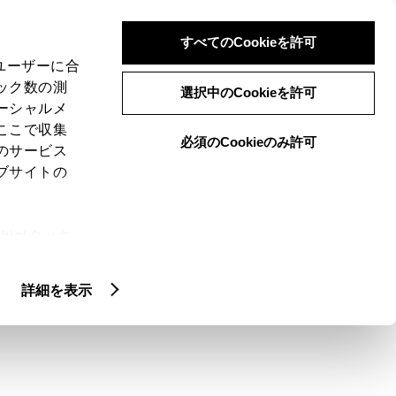
検索
メニュー
ログイン
すべてのCookieを許可
、ユーザーに合
ック数の測
選択中のCookieを許可
ーシャルメ
ここで収集
必須のCookieのみ許可
のサービス
ブサイトの
ie(クッキ
人情報を初期化す
、設定の変
扱いについ
詳細を表示