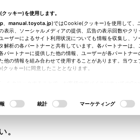
e(クッキー)を使用します。
jp
、
manual.toyota.jp
)ではCookie(クッキー)を使用して
の表示、ソーシャルメディアの提供、広告の表示回数やクリ
ユーザーによるサイト利用状況についても情報を収集し、ソ
タ解析の各パートナーと共有しています。各パートナーは、
各パートナーに提供した他の情報、ユーザーが各パートナー
た他の情報を組み合わせて使用することがあります。当ウェ
ie(クッキー)に同意したこととなります。
許可」をクリックすることで、お客様のデバイスにすべてのCook
ート探索はできますか？
意したことになります。Cookie(クッキー)のオプトアウト
るにあたっては、当社の「
Cookie（クッキー）情報の取り
報
統計
マーケティング
い。