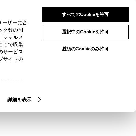
検索
メニュー
ログイン
すべてのCookieを許可
、ユーザーに合
ック数の測
選択中のCookieを許可
ーシャルメ
ここで収集
必須のCookieのみ許可
のサービス
ブサイトの
ie(クッキ
、設定の変
扱いについ
詳細を表示