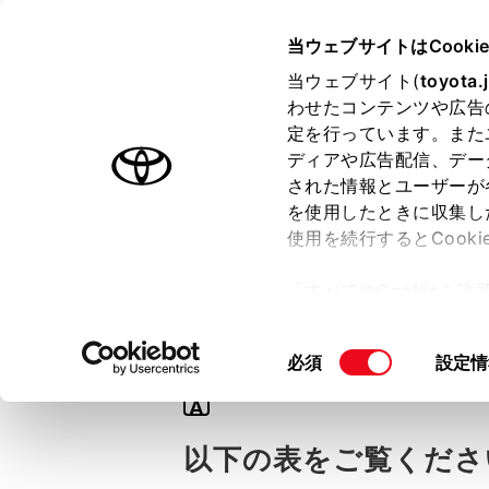
TOYOTA
当ウェブサイトはCooki
当ウェブサイト(
toyota.
わせたコンテンツや広告
ラインアップ
オーナーサポート
トピックス
定を行っています。また
ディアや広告配信、デー
された情報とユーザーが
を使用したときに収集し
使用を続行するとCook
Q
「すべてのCookieを
渋滞を考慮したル
ー)が保存されることに同
更、同意を撤回したりす
同
必須
設定情
て
」をご覧ください。
意
A
の
選
以下の表をご覧くださ
択