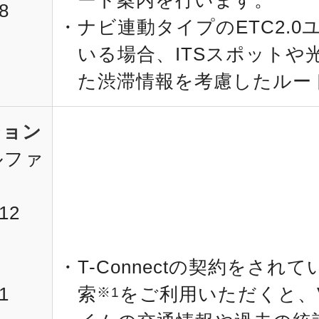
ート案内を行います。
8
ナビ連動タイプのETC2.
いる場合、ITSスポットや
た渋滞情報を考慮したルー
ション
ルファ
12
T-Connectの契約をされ
1
索
をご利用いただくと、
※1