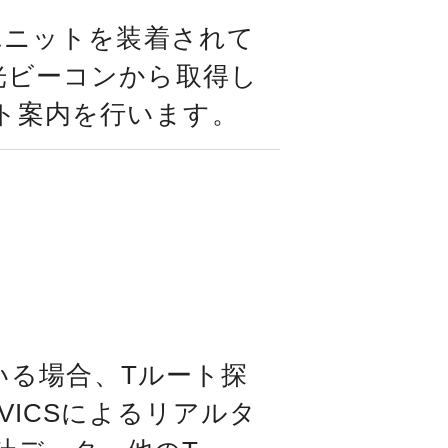
0ユニットを装着されて
光ビーコンから取得し
ト案内を行います。
ている場合、Tルート探
VICSによるリアルタ