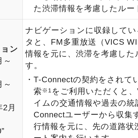
た渋滞情報を考慮したルー
ナビゲーションに収録してい
タと、FM多重放送（VICS 
ション
情報を元に、渋滞を考慮した
月～
す。
T-Connectの契約をされ
月～
索
をご利用いただくと、
※1
イムの交通情報や過去の統計
年2月
Connectユーザーから収
行情報を元に、先の道路状
”