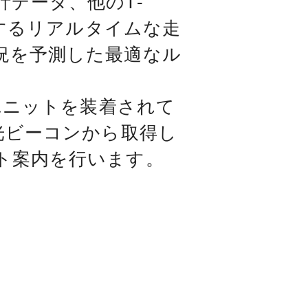
データ、他のT-
集するリアルタイムな走
況を予測した最適なル
0ユニットを装着されて
光ビーコンから取得し
ト案内を行います。