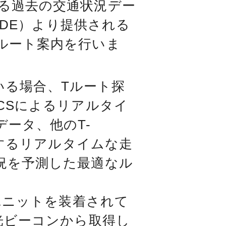
る過去の交通状況デー
WIDE）より提供される
ルート案内を行いま
ている場合、Tルート探
CSによるリアルタイ
ータ、他のT-
集するリアルタイムな走
況を予測した最適なル
0ユニットを装着されて
光ビーコンから取得し