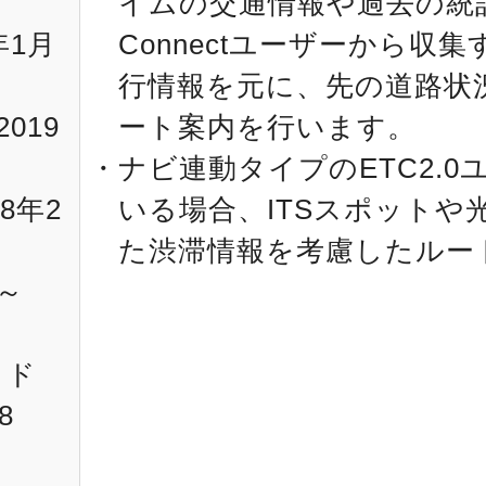
イムの交通情報や過去の統計
年1月
Connectユーザーから収
行情報を元に、先の道路状
019
ート案内を行います。
ナビ連動タイプのETC2.
18年2
いる場合、ITSスポットや
た渋滞情報を考慮したルー
～
ラド
8