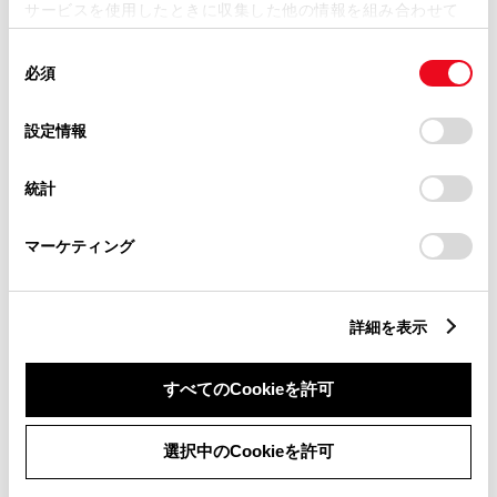
純正部品の品番、価格、取り付
サービスを使用したときに収集した他の情報を組み合わせて
使用することがあります。当ウェブサイトの使用を続行する
け工賃等の詳細情報
（部品の販
同
とCookie(クッキー)に同意したこととなります。
売、取り付け等は販売店を窓口
必須
意
の
「すべてのCookieを許可」をクリックすることで、お客様の
にご相談いただけますと幸いで
選
デバイスにすべてのCookie(クッキー)が保存されることに同
設定情報
す）
択
意したことになります。Cookie(クッキー)のオプトアウト、
設定の変更、同意を撤回したりするにあたっては、当社の
トヨタ販売店へのお問い合わせ
統計
「
Cookie（クッキー）情報の取り扱いについて
」をご覧くだ
等
さい。
マーケティング
おクルマに関するお問い合わせ
は、自動車検査証（車検証）をご
詳細を表示
用意いただくとスムーズな対応
すべてのCookieを許可
が可能です。
選択中のCookieを許可
リコール等情報はこちら