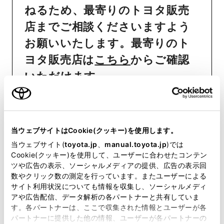
ねるため、最寄りのトヨタ販売
店までご相談くださいますよう
お願いいたします。最寄りのト
ヨタ販売店は
こちら
からご確認
いただけます。
おクルマの故障、点検、修理等
（販売店を窓口におクルマの状
態を診断する必要がございま
当ウェブサイトはCookie(クッキー)を使用します。
す）
当ウェブサイト(
toyota.jp
、
manual.toyota.jp
)では
Cookie(クッキー)を使用して、ユーザーに合わせたコンテン
納期
（販売店単位でオーダーを
ツや広告の表示、ソーシャルメディアの提供、広告の表示回
いただいておりますため、弊社
数やクリック数の測定を行っています。またユーザーによる
サイト利用状況についても情報を収集し、ソーシャルメディ
ではお客様のお名前でのご注文
アや広告配信、データ解析の各パートナーと共有していま
状況が分かりかねます）
す。各パートナーは、ここで収集された情報とユーザーが各
パートナーに提供した他の情報、ユーザーが各パートナーの