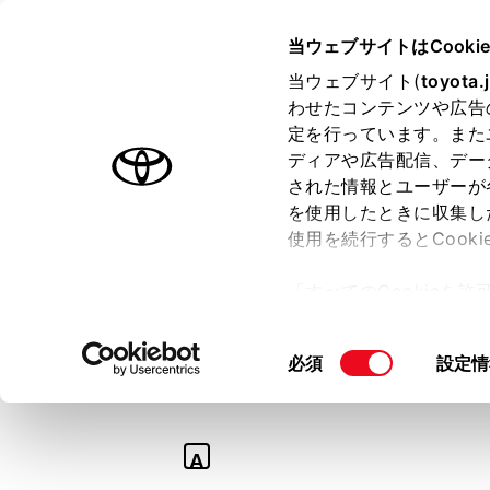
TOYOTA
当ウェブサイトはCooki
当ウェブサイト(
toyota.
わせたコンテンツや広告
ラインアップ
オーナーサポート
トピックス
定を行っています。また
ディアや広告配信、デー
された情報とユーザーが
を使用したときに収集し
使用を続行するとCook
Q
「すべてのCookieを
【MIRAI】アクセ
ー)が保存されることに同
更、同意を撤回したりす
はどこから供給さ
同
必須
設定情
て
」をご覧ください。
意
の
選
A
択