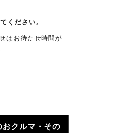
してください。
せはお待たせ時間が
。
のおクルマ・その