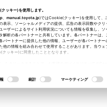
e(クッキー)を使用します。
jp
、
manual.toyota.jp
)ではCookie(クッキー)を使用して
の表示、ソーシャルメディアの提供、広告の表示回数やクリ
ユーザーによるサイト利用状況についても情報を収集し、ソ
タ解析の各パートナーと共有しています。各パートナーは、
各パートナーに提供した他の情報、ユーザーが各パートナー
た他の情報を組み合わせて使用することがあります。当ウェ
ie(クッキー)に同意したこととなります。
許可」をクリックすることで、お客様のデバイスにすべてのCook
サリーコンセント（AC100V・
意したことになります。Cookie(クッキー)のオプトアウト
るにあたっては、当社の「
Cookie（クッキー）情報の取り
れますか？
報
統計
マーケティング