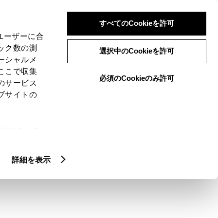
検索
メニュー
ログイン
すべてのCookieを許可
、ユーザーに合
ック数の測
選択中のCookieを許可
ーシャルメ
ここで収集
必須のCookieのみ許可
のサービス
ブサイトの
ie(クッキ
1500W）の電力
、設定の変
扱いについ
詳細を表示