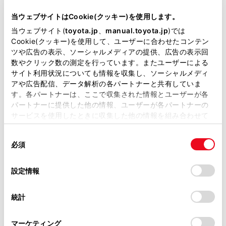
当ウェブサイトはCookie(クッキー)を使用します。
当ウェブサイト(
toyota.jp
、
manual.toyota.jp
)では
Cookie(クッキー)を使用して、ユーザーに合わせたコンテン
ツや広告の表示、ソーシャルメディアの提供、広告の表示回
数やクリック数の測定を行っています。またユーザーによる
サイト利用状況についても情報を収集し、ソーシャルメディ
チャットでお問い合わせ
アや広告配信、データ解析の各パートナーと共有していま
す。各パートナーは、ここで収集された情報とユーザーが各
受付：10:00～18:00
パートナーに提供した他の情報、ユーザーが各パートナーの
（長期連休などの当社指定日を除く）
サービスを使用したときに収集した他の情報を組み合わせて
使用することがあります。当ウェブサイトの使用を続行する
同
とCookie(クッキー)に同意したこととなります。
必須
意
画面右下の
を選択してくださ
の
「すべてのCookieを許可」をクリックすることで、お客様の
選
デバイスにすべてのCookie(クッキー)が保存されることに同
い。
設定情報
択
意したことになります。Cookie(クッキー)のオプトアウト、
チャットでのお問い合わせはお待たせ
設定の変更、同意を撤回したりするにあたっては、当社の
統計
「
Cookie（クッキー）情報の取り扱いについて
」をご覧くだ
時間が少なくご案内が可能です。
さい。
マーケティング