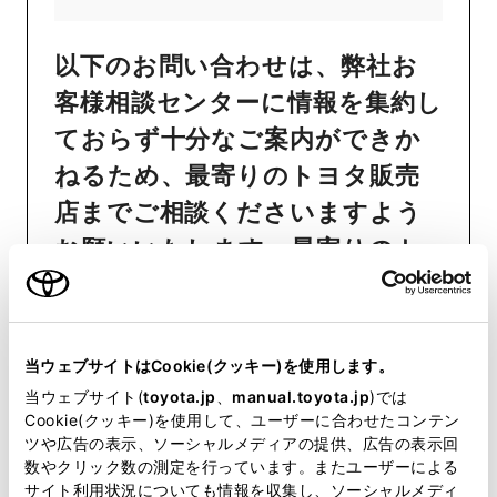
以下のお問い合わせは、弊社お
客様相談センターに情報を集約し
ておらず十分なご案内ができか
ねるため、最寄りのトヨタ販売
店までご相談くださいますよう
お願いいたします。最寄りのト
ヨタ販売店は
こちら
からご確認
いただけます。
おクルマの故障、点検、修理等
当ウェブサイトはCookie(クッキー)を使用します。
（販売店を窓口におクルマの状
当ウェブサイト(
toyota.jp
、
manual.toyota.jp
)では
Cookie(クッキー)を使用して、ユーザーに合わせたコンテン
態を診断する必要がございま
ツや広告の表示、ソーシャルメディアの提供、広告の表示回
す）
数やクリック数の測定を行っています。またユーザーによる
サイト利用状況についても情報を収集し、ソーシャルメディ