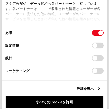
納期
（販売店単位でオーダーを
アや広告配信、データ解析の各パートナーと共有していま
す。各パートナーは、ここで収集された情報とユーザーが各
いただいておりますため、弊社
パートナーに提供した他の情報、ユーザーが各パートナーの
ではお客様のお名前でのご注文
サービスを使用したときに収集した他の情報を組み合わせて
使用することがあります。当ウェブサイトの使用を続行する
状況が分かりかねます）
同
とCookie(クッキー)に同意したこととなります。
必須
純正部品の品番、価格、取り付
意
の
「すべてのCookieを許可」をクリックすることで、お客様の
け工賃等の詳細情報
（部品の販
選
デバイスにすべてのCookie(クッキー)が保存されることに同
設定情報
売、取り付け等は販売店を窓口
択
意したことになります。Cookie(クッキー)のオプトアウト、
設定の変更、同意を撤回したりするにあたっては、当社の
にご相談いただけますと幸いで
統計
「
Cookie（クッキー）情報の取り扱いについて
」をご覧くだ
さい。
す）
マーケティング
トヨタ販売店へのお問い合わせ
等
詳細を表示
おクルマに関するお問い合わせ
すべてのCookieを許可
は、自動車検査証（車検証）をご