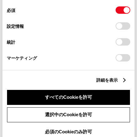
同
とCookie(クッキー)に同意したこととなります。
必須
意
の
「すべてのCookieを許可」をクリックすることで、お客様の
選
デバイスにすべてのCookie(クッキー)が保存されることに同
設定情報
チャットでお問い合わせ
択
意したことになります。Cookie(クッキー)のオプトアウト、
設定の変更、同意を撤回したりするにあたっては、当社の
統計
受付：10:00～18:00
「
Cookie（クッキー）情報の取り扱いについて
」をご覧くだ
さい。
（長期連休などの当社指定日を除く）
マーケティング
画面右下の
を選択してくださ
詳細を表示
い。
チャットでのお問い合わせはお待たせ
すべてのCookieを許可
時間が少なくご案内が可能です。
選択中のCookieを許可
必須のCookieのみ許可