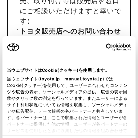
売、取り付け等は販売店を窓口
にご相談いただけますと幸いで
す）
トヨタ販売店へのお問い合わせ
等
おクルマに関するお問い合わせ
は、自動車検査証（車検証）をご
当ウェブサイトはCookie(クッキー)を使用します。
用意いただくとスムーズな対応
当ウェブサイト(
toyota.jp
、
manual.toyota.jp
)では
Cookie(クッキー)を使用して、ユーザーに合わせたコンテン
が可能です。
ツや広告の表示、ソーシャルメディアの提供、広告の表示回
数やクリック数の測定を行っています。またユーザーによる
サイト利用状況についても情報を収集し、ソーシャルメディ
リコール等情報はこちら
アや広告配信、データ解析の各パートナーと共有していま
す。各パートナーは、ここで収集された情報とユーザーが各
パートナーに提供した他の情報、ユーザーが各パートナーの
サービスを使用したときに収集した他の情報を組み合わせて
使用することがあります。当ウェブサイトの使用を続行する