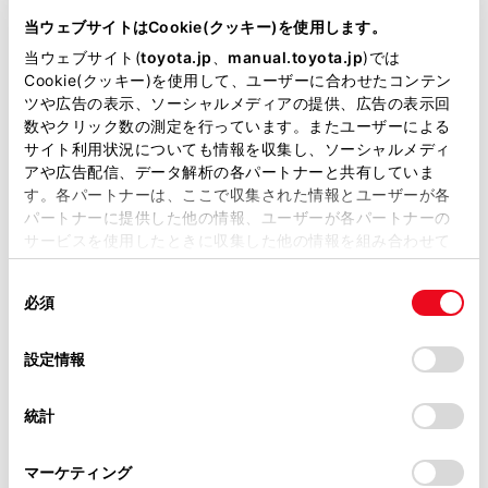
け工賃等の詳細情報
（部品の販
当ウェブサイトはCookie(クッキー)を使用します。
売、取り付け等は販売店を窓口
当ウェブサイト(
toyota.jp
、
manual.toyota.jp
)では
にご相談いただけますと幸いで
Cookie(クッキー)を使用して、ユーザーに合わせたコンテン
ツや広告の表示、ソーシャルメディアの提供、広告の表示回
す）
数やクリック数の測定を行っています。またユーザーによる
サイト利用状況についても情報を収集し、ソーシャルメディ
トヨタ販売店へのお問い合わせ
アや広告配信、データ解析の各パートナーと共有していま
等
す。各パートナーは、ここで収集された情報とユーザーが各
パートナーに提供した他の情報、ユーザーが各パートナーの
サービスを使用したときに収集した他の情報を組み合わせて
おクルマに関するお問い合わせ
使用することがあります。当ウェブサイトの使用を続行する
同
は、自動車検査証（車検証）をご
とCookie(クッキー)に同意したこととなります。
必須
意
用意いただくとスムーズな対応
の
「すべてのCookieを許可」をクリックすることで、お客様の
選
デバイスにすべてのCookie(クッキー)が保存されることに同
が可能です。
設定情報
択
意したことになります。Cookie(クッキー)のオプトアウト、
設定の変更、同意を撤回したりするにあたっては、当社の
統計
「
Cookie（クッキー）情報の取り扱いについて
」をご覧くだ
リコール等情報はこちら
さい。
マーケティング