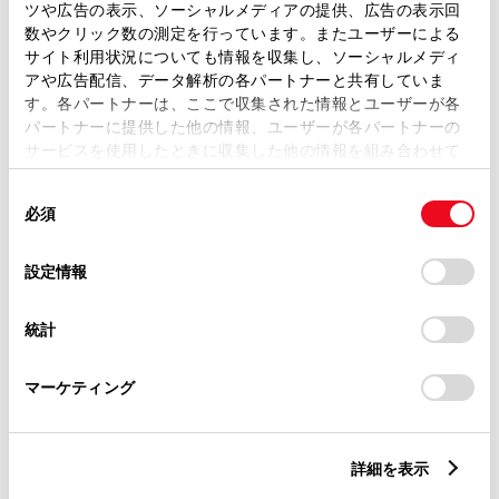
等
ツや広告の表示、ソーシャルメディアの提供、広告の表示回
数やクリック数の測定を行っています。またユーザーによる
サイト利用状況についても情報を収集し、ソーシャルメディ
おクルマに関するお問い合わせ
アや広告配信、データ解析の各パートナーと共有していま
は、自動車検査証（車検証）をご
す。各パートナーは、ここで収集された情報とユーザーが各
パートナーに提供した他の情報、ユーザーが各パートナーの
用意いただくとスムーズな対応
サービスを使用したときに収集した他の情報を組み合わせて
使用することがあります。当ウェブサイトの使用を続行する
が可能です。
同
とCookie(クッキー)に同意したこととなります。
必須
意
の
「すべてのCookieを許可」をクリックすることで、お客様の
リコール等情報はこちら
選
デバイスにすべてのCookie(クッキー)が保存されることに同
設定情報
択
意したことになります。Cookie(クッキー)のオプトアウト、
設定の変更、同意を撤回したりするにあたっては、当社の
統計
「
Cookie（クッキー）情報の取り扱いについて
」をご覧くだ
さい。
マーケティング
チャットでお問い合わせ
詳細を表示