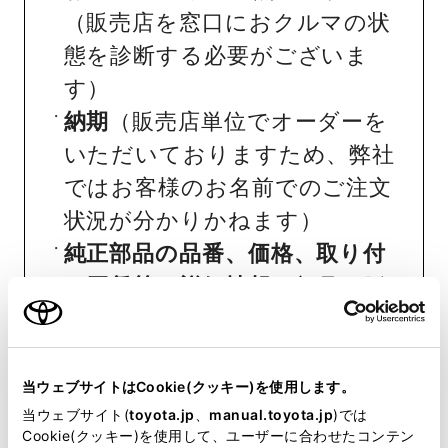
（販売店を窓口におクルマの状
態を診断する必要がございま
す）
納期
（販売店単位でオーダーを
いただいておりますため、弊社
ではお客様のお名前でのご注文
状況が分かりかねます）
純正部品の品番、価格、取り付
け工賃等の詳細情報
（部品の販
売、取り付け等は販売店を窓口
にご相談いただけますと幸いで
す）
当ウェブサイトはCookie(クッキー)を使用します。
当ウェブサイト(
toyota.jp
、
manual.toyota.jp
)では
トヨタ販売店へのお問い合わせ
Cookie(クッキー)を使用して、ユーザーに合わせたコンテン