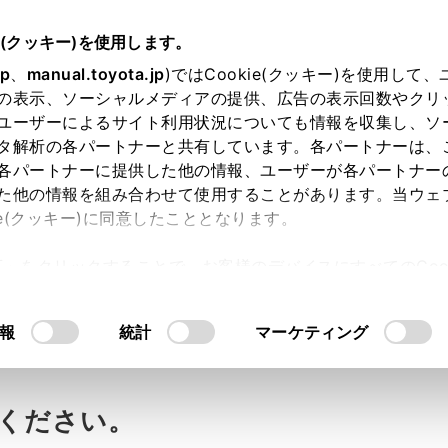
e(クッキー)を使用します。
jp
、
manual.toyota.jp
)ではCookie(クッキー)を使用して
の表示、ソーシャルメディアの提供、広告の表示回数やクリ
ユーザーによるサイト利用状況についても情報を収集し、ソ
タ解析の各パートナーと共有しています。各パートナーは、
各パートナーに提供した他の情報、ユーザーが各パートナー
た他の情報を組み合わせて使用することがあります。当ウェ
ie(クッキー)に同意したこととなります。
許可」をクリックすることで、お客様のデバイスにすべてのCook
地仕様の装備を教えて。
意したことになります。Cookie(クッキー)のオプトアウト
るにあたっては、当社の「
Cookie（クッキー）情報の取り
報
統計
マーケティング
照ください。