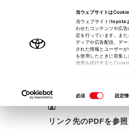
TOYOTA
当ウェブサイトはCooki
当ウェブサイト(
toyota.
わせたコンテンツや広告
ラインアップ
オーナーサポート
トピックス
定を行っています。また
ディアや広告配信、デー
された情報とユーザーが
を使用したときに収集し
使用を続行するとCook
Q
「すべてのCookieを
【MIRAI】寒冷
ー)が保存されることに同
更、同意を撤回したりす
同
必須
設定情
て
」をご覧ください。
意
A
の
選
リンク先のPDFを参
択