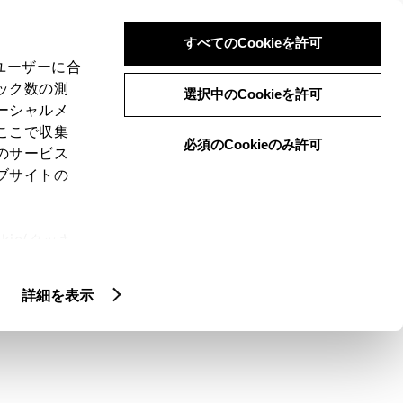
検索
メニュー
ログイン
すべてのCookieを許可
、ユーザーに合
ック数の測
選択中のCookieを許可
ーシャルメ
ここで収集
必須のCookieのみ許可
のサービス
ブサイトの
ie(クッキ
、設定の変
扱いについ
詳細を表示