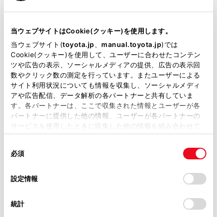
状況が分かりかねます）
純正部品の品番、価格、取り付
当ウェブサイトはCookie(クッキー)を使用します。
け工賃等の詳細情報
（部品の販
当ウェブサイト(
toyota.jp
、
manual.toyota.jp
)では
Cookie(クッキー)を使用して、ユーザーに合わせたコンテン
売、取り付け等は販売店を窓口
ツや広告の表示、ソーシャルメディアの提供、広告の表示回
にご相談いただけますと幸いで
数やクリック数の測定を行っています。またユーザーによる
サイト利用状況についても情報を収集し、ソーシャルメディ
す）
アや広告配信、データ解析の各パートナーと共有していま
トヨタ販売店へのお問い合わせ
す。各パートナーは、ここで収集された情報とユーザーが各
パートナーに提供した他の情報、ユーザーが各パートナーの
等
サービスを使用したときに収集した他の情報を組み合わせて
使用することがあります。当ウェブサイトの使用を続行する
同
とCookie(クッキー)に同意したこととなります。
おクルマに関するお問い合わせ
必須
意
は、自動車検査証（車検証）をご
の
「すべてのCookieを許可」をクリックすることで、お客様の
選
デバイスにすべてのCookie(クッキー)が保存されることに同
設定情報
用意いただくとスムーズな対応
択
意したことになります。Cookie(クッキー)のオプトアウト、
が可能です。
設定の変更、同意を撤回したりするにあたっては、当社の
統計
「
Cookie（クッキー）情報の取り扱いについて
」をご覧くだ