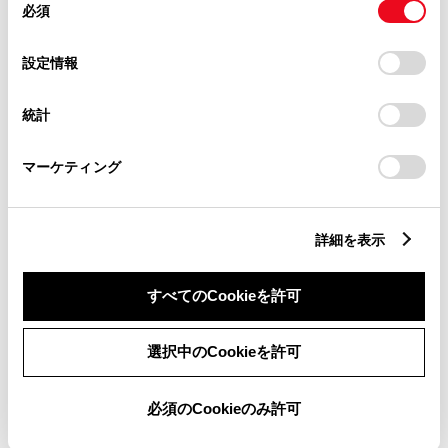
必須
意
の
「すべてのCookieを許可」をクリックすることで、お客様の
チャットでお問い合わせ
選
デバイスにすべてのCookie(クッキー)が保存されることに同
設定情報
択
意したことになります。Cookie(クッキー)のオプトアウト、
受付：10:00～18:00
設定の変更、同意を撤回したりするにあたっては、当社の
統計
「
Cookie（クッキー）情報の取り扱いについて
」をご覧くだ
（長期連休などの当社指定日を除く）
さい。
マーケティング
画面右下の
を選択してくださ
い。
詳細を表示
チャットでのお問い合わせはお待たせ
すべてのCookieを許可
時間が少なくご案内が可能です。
選択中のCookieを許可
必須のCookieのみ許可