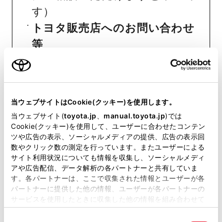
す）
トヨタ販売店へのお問い合わせ
等
おクルマに関するお問い合わせ
は、自動車検査証（車検証）をご
当ウェブサイトはCookie(クッキー)を使用します。
用意いただくとスムーズな対応
当ウェブサイト(
toyota.jp
、
manual.toyota.jp
)では
が可能です。
Cookie(クッキー)を使用して、ユーザーに合わせたコンテン
ツや広告の表示、ソーシャルメディアの提供、広告の表示回
数やクリック数の測定を行っています。またユーザーによる
リコール等情報はこちら
サイト利用状況についても情報を収集し、ソーシャルメディ
アや広告配信、データ解析の各パートナーと共有していま
す。各パートナーは、ここで収集された情報とユーザーが各
パートナーに提供した他の情報、ユーザーが各パートナーの
サービスを使用したときに収集した他の情報を組み合わせて
使用することがあります。当ウェブサイトの使用を続行する
同
とCookie(クッキー)に同意したこととなります。