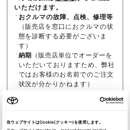
いただけます。
おクルマの故障、点検、修理等
（販売店を窓口におクルマの状
態を診断する必要がございま
す）
納期
（販売店単位でオーダーを
いただいておりますため、弊社
ではお客様のお名前でのご注文
状況が分かりかねます）
純正部品の品番、価格、取り付
け工賃等の詳細情報
（部品の販
売、取り付け等は販売店を窓口
にご相談いただけますと幸いで
当ウェブサイトはCookie(クッキー)を使用します。