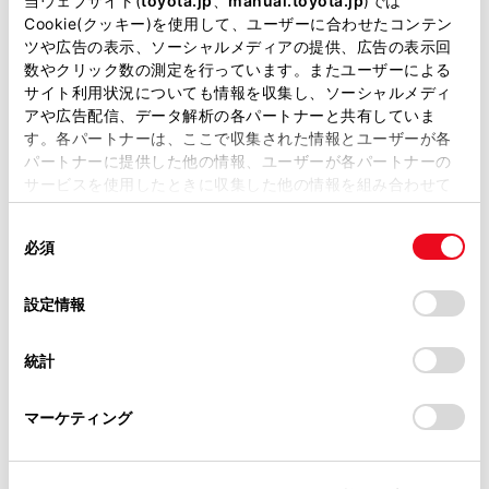
当ウェブサイト(
toyota.jp
、
manual.toyota.jp
)では
す）
Cookie(クッキー)を使用して、ユーザーに合わせたコンテン
トヨタ販売店へのお問い合わせ
ツや広告の表示、ソーシャルメディアの提供、広告の表示回
数やクリック数の測定を行っています。またユーザーによる
等
サイト利用状況についても情報を収集し、ソーシャルメディ
アや広告配信、データ解析の各パートナーと共有していま
おクルマに関するお問い合わせ
す。各パートナーは、ここで収集された情報とユーザーが各
パートナーに提供した他の情報、ユーザーが各パートナーの
は、自動車検査証（車検証）をご
サービスを使用したときに収集した他の情報を組み合わせて
使用することがあります。当ウェブサイトの使用を続行する
用意いただくとスムーズな対応
同
とCookie(クッキー)に同意したこととなります。
が可能です。
必須
意
の
「すべてのCookieを許可」をクリックすることで、お客様の
選
デバイスにすべてのCookie(クッキー)が保存されることに同
設定情報
択
意したことになります。Cookie(クッキー)のオプトアウト、
リコール等情報はこちら
設定の変更、同意を撤回したりするにあたっては、当社の
統計
「
Cookie（クッキー）情報の取り扱いについて
」をご覧くだ
さい。
マーケティング