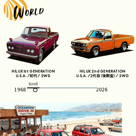
HILUX 1st GENERATION
HILUX 2nd GENERATION
初代
2代目（後期型）
U.S.A. /
/ 2WD
U.S.A. /
/ 2WD
1968
2026