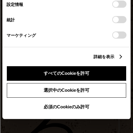
選
デバイスにすべてのCookie(クッキー)が保存されることに同
設定情報
択
意したことになります。Cookie(クッキー)のオプトアウト、
設定の変更、同意を撤回したりするにあたっては、当社の
統計
「
Cookie（クッキー）情報の取り扱いについて
」をご覧くだ
さい。
マーケティング
詳細を表示
すべてのCookieを許可
選択中のCookieを許可
必須のCookieのみ許可