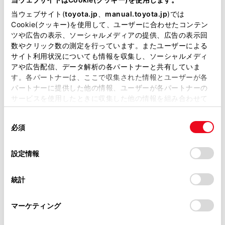
自動車が保安基準に不適合状態ではないが、安全上又は公害防止
上放置できなくなるおそれがあり、原因が設計又は製作の過程に
当ウェブサイト(
toyota.jp
、
manual.toyota.jp
)では
ある場合に、その旨を国土交通省に届け出て、ご使用のお客様に
Cookie(クッキー)を使用して、ユーザーに合わせたコンテン
ご連絡して無料で修理します。
ツや広告の表示、ソーシャルメディアの提供、広告の表示回
数やクリック数の測定を行っています。またユーザーによる
サイト利用状況についても情報を収集し、ソーシャルメディ
サービスキャンペーンとは
アや広告配信、データ解析の各パートナーと共有していま
リコールや改善対策に該当しないもので、商品性の改善等のため
す。各パートナーは、ここで収集された情報とユーザーが各
に、国土交通省に通知し、サービスキャンペーンを実施していま
パートナーに提供した他の情報、ユーザーが各パートナーの
す。 お客様にご連絡するか、トヨタ販売店へご来店時にお知らせ
サービスを使用したときに収集した他の情報を組み合わせて
して点検・修理します。
使用することがあります。当ウェブサイトの使用を続行する
同
とCookie(クッキー)に同意したこととなります。
必須
サービスキャンペーン情報
はこちら
意
の
「すべてのCookieを許可」をクリックすることで、お客様の
選
デバイスにすべてのCookie(クッキー)が保存されることに同
設定情報
択
意したことになります。Cookie(クッキー)のオプトアウト、
保証期間延長等の
その他の情報はこちら
設定の変更、同意を撤回したりするにあたっては、当社の
統計
「
Cookie（クッキー）情報の取り扱いについて
」をご覧くだ
さい。
お車に関するご質問はお近くのトヨタ販売店または、下記のお客
マーケティング
様相談センターへお問い合わせください。