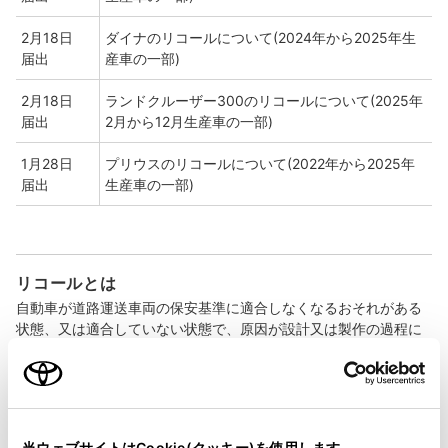
2月18日
ダイナのリコールについて(2024年から2025年生
届出
産車の一部)
2月18日
ランドクルーザー300のリコールについて(2025年
届出
2月から12月生産車の一部)
1月28日
プリウスのリコールについて(2022年から2025年
届出
生産車の一部)
リコールとは
自動車が道路運送車両の保安基準に適合しなくなるおそれがある
状態、又は適合していない状態で、原因が設計又は製作の過程に
ある場合に、その旨を国土交通省に届け出て、ご使用のお客様に
ご連絡して無料で修理します。
改善対策とは
当ウェブサイトはCookie(クッキー)を使用します。