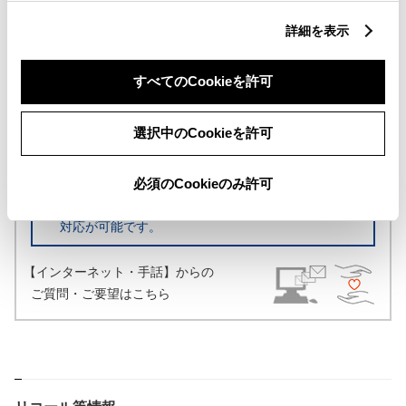
詳細を表示
トヨタ自動車株式会社
お客様相談センター
すべてのCookieを許可
0800-700-7700
選択中のCookieを許可
受付時間 9:00～17:00(長期連休などの当社指定日を
除く)
必須のCookieのみ許可
※
自動車検査証(車検証)
をご用意いただくとスムーズな
対応が可能です。
【インターネット・手話】からの
ご質問・ご要望はこちら