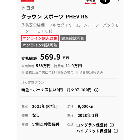
トヨタ
クラウン スポーツ PHEV RS
予防安全装備 フルセグＴＶ ムーンルーフ バックモ
ニター ＥＴＣ付
569.9
万円
支払総額
558万円
11.9万円
車両価格
諸費用
※ 価格は展示店にて8月登録の場合
※ 消費税10％込み
月々定額プラン
頭金・ボーナス払い0円 月々97,100円
2025年(R7年)
9,000km
年式
走行
なし
2028年 1月
修復
車検
定期点検整備付
整備
保証
ロングラン保証付
ハイブリッド保証付