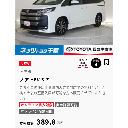
トヨタ
ノア HEV S-Z
こちらの物件は千葉県内の方で当店での無料１か月点
検や今後の整備入庫が可能な方へ販売させていただき
ます
389.8
万円
支払総額