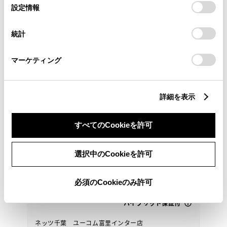
選
デバイスにすべてのCookie(クッキー)が保存されることに同
カローラクロス HEV Z
設定情報
択
意したことになります。Cookie(クッキー)のオプトアウト、
こちらの物件は千葉県内の方で当社での無料１か月点
設定の変更、同意を撤回したりするにあたっては、当社の
検や今後の整備入庫が可能な方へ販売させていただき
統計
「
Cookie（クッキー）情報の取り扱いについて
」をご覧くだ
ます
さい。
マーケティング
327.2
万円
支払総額
詳細を表示
315万円
12.2万円
車両価格
諸費用
※ 価格は展示店にて8月登録の場合
※ 消費税10％込み
すべてのCookieを許可
均等支払い 残価設定プラン
頭金・ボーナス払い0円 月々45,900円
選択中のCookieを許可
2024年(R6年)
33,000km
年式
走行
なし
2027年 12月
修復
車検
必須のCookieのみ許可
定期点検整備付
整備
保証
ロングラン保証付
ハイブリッド保証付
ネッツ千葉 ユーコム富里インター店