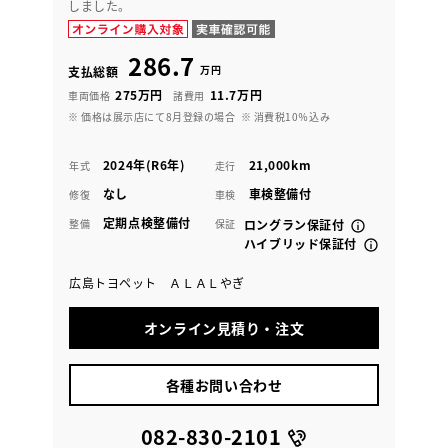
しました。
286.7
万円
支払総額
275万円
11.7万円
車両価格
諸費用
※ 価格は展示店にて8月登録の場合
※ 消費税10％込み
2024年(R6年)
21,000km
年式
走行
なし
車検整備付
修復
車検
定期点検整備付
整備
保証
ロングラン保証付
ハイブリッド保証付
広島トヨペット ＡＬＡＬやぎ
オンライン見積り・注文
各種お問い合わせ
082-830-2101