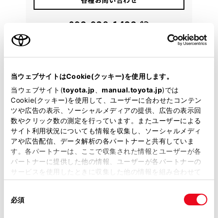
092-938-1422
当ウェブサイトはCookie(クッキー)を使用します。
当ウェブサイト(
toyota.jp
、
manual.toyota.jp
)では
Cookie(クッキー)を使用して、ユーザーに合わせたコンテン
ツや広告の表示、ソーシャルメディアの提供、広告の表示回
数やクリック数の測定を行っています。またユーザーによる
サイト利用状況についても情報を収集し、ソーシャルメディ
アや広告配信、データ解析の各パートナーと共有していま
す。各パートナーは、ここで収集された情報とユーザーが各
パートナーに提供した他の情報、ユーザーが各パートナーの
サービスを使用したときに収集した他の情報を組み合わせて
使用することがあります。当ウェブサイトの使用を続行する
同
とCookie(クッキー)に同意したこととなります。
必須
意
トヨタ
の
「すべてのCookieを許可」をクリックすることで、お客様の