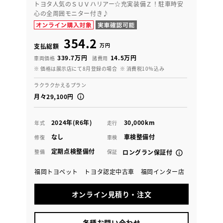
トヨタ人気のＳＵＶハリアー☆充実装備Ｚ！駐車時安
心の全周囲モニター付き♪
354.2
万円
支払総額
339.7万円
14.5万円
車両価格
諸費用
※ 価格は展示店にて8月登録の場合
※ 消費税10％込み
ラクラクかえるプラン
月々29,100円
2024年(R6年)
30,000km
年式
走行
なし
車検整備付
修復
車検
定期点検整備付
整備
保証
ロングラン保証付
福岡トヨペット トヨタ認定中古車 福岡インター店
オンライン見積り・注文
各種お問い合わせ