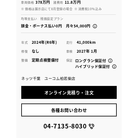
378万円
11.8万円
車両価格
諸費用
※ 価格は展示店にて8月登録の場合
※ 消費税10％込み
均等支払い 残価設定プラン
頭金・ボーナス払い0円 月々54,000円
2024年(R6年)
41,000km
年式
走行
なし
2027年 1月
修復
車検
定期点検整備付
整備
保証
ロングラン保証付
ハイブリッド保証付
ネッツ千葉 ユーコム柏若柴店
オンライン見積り・注文
各種お問い合わせ
04-7135-8030