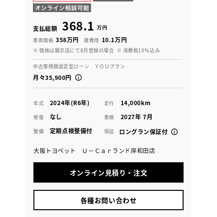
368.1
万円
支払総額
358万円
10.1万円
車両価格
諸費用
※ 価格は展示店にて8月登録の場合
※ 消費税10％込み
中古車残価設定型ローン ＹＯＵプラン
月々35,900円
2024年(R6年)
14,000km
年式
走行
なし
2027年 7月
修復
車検
定期点検整備付
整備
保証
ロングラン保証付
大阪トヨペット Ｕ－Ｃａｒランド岸和田店
オンライン見積り・注文
各種お問い合わせ