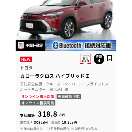
トヨタ
カローラクロス ハイブリッド Z
予防安全装備 クルーズコントロール ブラインドス
ポットモニター 寒冷地仕様
318.8
万円
支払総額
308万円
10.8万円
車両価格
諸費用
※ 価格は展示店にて8月登録の場合
※ 消費税10％込み