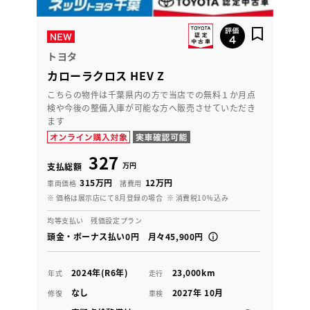
トヨタ
カローラクロス HEV Z
こちらの物件は千葉県内の方で当店での無料１か月点
検や今後の整備入庫が可能な方へ販売させていただき
ます
327
万円
支払総額
315万円
12万円
車両価格
諸費用
※ 価格は展示店にて8月登録の場合
※ 消費税10％込み
均等支払い 残価設定プラン
頭金・ボーナス払い0円 月々45,900円
2024年(R6年)
23,000km
年式
走行
なし
2027年 10月
修復
車検