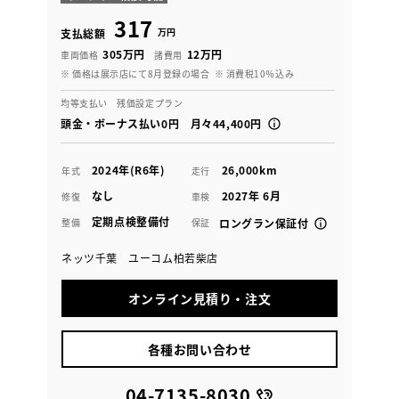
317
万円
支払総額
305万円
12万円
車両価格
諸費用
※ 価格は展示店にて8月登録の場合
※ 消費税10％込み
均等支払い 残価設定プラン
頭金・ボーナス払い0円 月々44,400円
2024年(R6年)
26,000km
年式
走行
なし
2027年 6月
修復
車検
定期点検整備付
整備
保証
ロングラン保証付
ネッツ千葉 ユーコム柏若柴店
オンライン見積り・注文
各種お問い合わせ
04-7135-8030