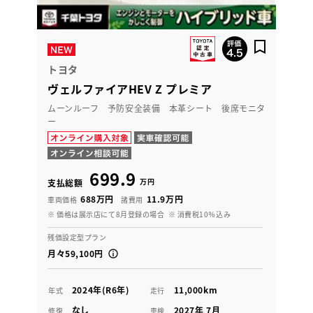
トヨタ
ヴェルファイアHEV Z プレミア
ムーンルーフ 予防安全装備 本革シート 後席モニタ
ー
699.9
万円
支払総額
688万円
11.9万円
車両価格
諸費用
※ 価格は展示店にて8月登録の場合
※ 消費税10％込み
残価設定型プラン
月々59,100円
2024年(R6年)
11,000km
年式
走行
なし
2027年 7月
修復
車検