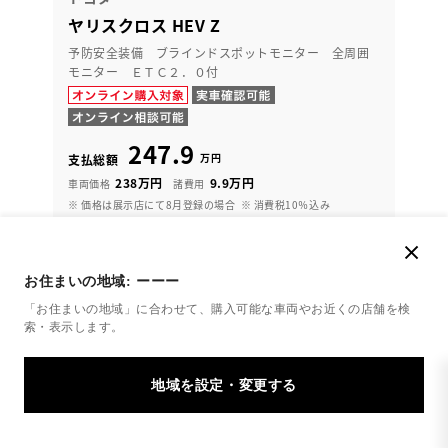
ヤリスクロス HEV Z
予防安全装備 ブラインドスポットモニター 全周囲
モニター ＥＴＣ２．０付
247.9
万円
支払総額
238万円
9.9万円
車両価格
諸費用
※ 価格は展示店にて8月登録の場合
※ 消費税10％込み
残価設定型プラン
月々33,200円
お住まいの地域:
ーーー
「お住まいの地域」に合わせて、購入可能な車両やお近くの店舗を
検
2024年(R6年)
43,000km
年式
走行
索・表示します。
なし
2027年 1月
修復
車検
定期点検整備付
整備
保証
ロングラン保証付
ハイブリッド保証付
千葉トヨタ ギャラリー東総