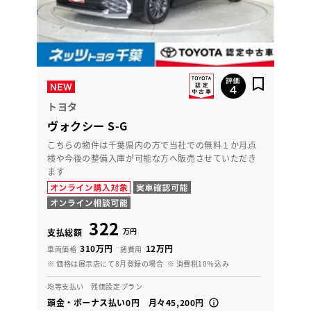
トヨタ
ヴォクシー S-G
こちらの物件は千葉県内の方で当社での無料１か月点
検や今後の整備入庫が可能な方へ販売させていただき
ます
322
万円
支払総額
310万円
12万円
車両価格
諸費用
※ 価格は展示店にて8月登録の場合
※ 消費税10％込み
均等支払い 残価設定プラン
頭金・ボーナス払い0円 月々45,200円