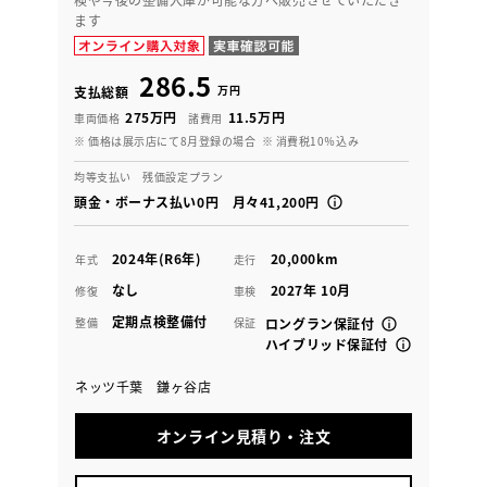
ます
286.5
万円
支払総額
275万円
11.5万円
車両価格
諸費用
※ 価格は展示店にて8月登録の場合
※ 消費税10％込み
均等支払い 残価設定プラン
頭金・ボーナス払い0円 月々41,200円
2024年(R6年)
20,000km
年式
走行
なし
2027年 10月
修復
車検
定期点検整備付
整備
保証
ロングラン保証付
ハイブリッド保証付
ネッツ千葉 鎌ヶ谷店
オンライン見積り・注文