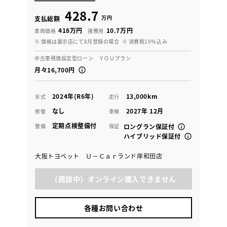
428.7
万円
支払総額
418万円
10.7万円
車両価格
諸費用
※ 価格は展示店にて8月登録の場合
※ 消費税10％込み
中古車残価設定型ローン ＹＯＵプラン
月々16,700円
2024年(R6年)
13,000km
年式
走行
なし
2027年 12月
修復
車検
定期点検整備付
整備
保証
ロングラン保証付
ハイブリッド保証付
大阪トヨペット Ｕ－Ｃａｒランド岸和田店
（商談中）オンライン購入できません
各種お問い合わせ