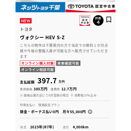
トヨタ
ヴォクシー HEV S-Z
こちらの物件は千葉県内の方で当店での無料１か月点
検や今後の整備入庫が可能な方へ販売させていただき
ます
397.7
万円
支払総額
385万円
12.7万円
車両価格
諸費用
※ 価格は展示店にて8月登録の場合
※ 消費税10％込み
均等支払い 残価設定プラン
頭金・ボーナス払い0円 月々55,000円
2025年(R7年)
4,000km
年式
走行