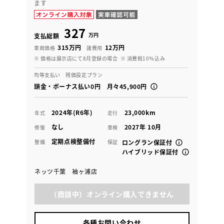
ます
327
万円
支払総額
315万円
12万円
車両価格
諸費用
※ 価格は展示店にて8月登録の場合
※ 消費税10％込み
均等支払い 残価設定プラン
頭金・ボーナス払い0円 月々45,900円
2024年(R6年)
23,000km
年式
走行
なし
2027年 10月
修復
車検
定期点検整備付
整備
保証
ロングラン保証付
ハイブリッド保証付
ネッツ千葉 袖ヶ浦店
（商談中）オンライン購入できません
各種お問い合わせ