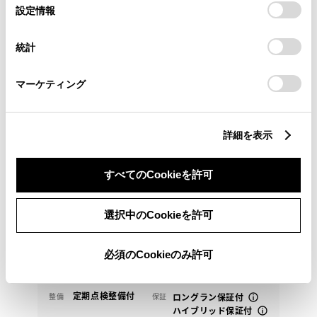
選
デバイスにすべてのCookie(クッキー)が保存されることに同
設定情報
トヨタ
択
意したことになります。Cookie(クッキー)のオプトアウト、
ノア HEV S-Z
設定の変更、同意を撤回したりするにあたっては、当社の
統計
「
Cookie（クッキー）情報の取り扱いについて
」をご覧くだ
こちらの物件は千葉県内の方で当店での無料１か月点
さい。
検や今後の整備入庫が可能な方へ販売させていただき
マーケティング
ます
詳細を表示
389.8
万円
支払総額
378万円
11.8万円
車両価格
諸費用
すべてのCookieを許可
※ 価格は展示店にて8月登録の場合
※ 消費税10％込み
均等支払い 残価設定プラン
選択中のCookieを許可
頭金・ボーナス払い0円 月々54,000円
2024年(R6年)
41,000km
必須のCookieのみ許可
年式
走行
なし
2027年 1月
修復
車検
定期点検整備付
整備
保証
ロングラン保証付
ハイブリッド保証付