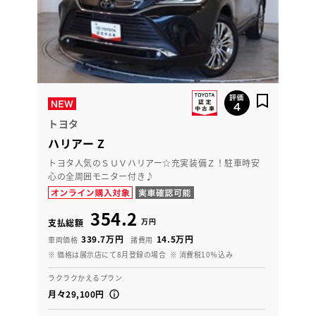
トヨタ
ハリアー Z
トヨタ人気のＳＵＶハリアー☆充実装備Ｚ！駐車時安
心の全周囲モニター付き♪
354.2
万円
支払総額
339.7万円
14.5万円
車両価格
諸費用
※ 価格は展示店にて8月登録の場合
※ 消費税10％込み
ラクラクかえるプラン
月々29,100円