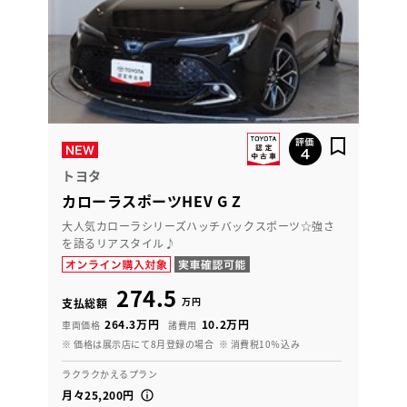
トヨタ
カローラスポーツHEV G Z
大人気カローラシリーズハッチバックスポーツ☆強さ
を語るリアスタイル♪
274.5
万円
支払総額
264.3万円
10.2万円
車両価格
諸費用
※ 価格は展示店にて8月登録の場合
※ 消費税10％込み
ラクラクかえるプラン
月々25,200円