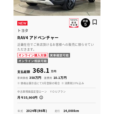
トヨタ
RAV4 アドベンチャー
近畿在住でご来店頂けるお客様への販売に限らせてい
ただきます。
368.1
万円
支払総額
358万円
10.1万円
車両価格
諸費用
※ 価格は展示店にて8月登録の場合
※ 消費税10％込み
中古車残価設定型ローン ＹＯＵプラン
月々35,900円
2024年(R6年)
14,000km
年式
走行