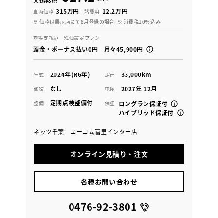
315万円
12.2万円
車両価格
諸費用
※ 価格は展示店にて8月登録の場合
※ 消費税10％込み
均等支払い 残価設定プラン
頭金・ボーナス払い0円 月々45,900円
2024年(R6年)
33,000km
年式
走行
なし
2027年 12月
修復
車検
定期点検整備付
整備
保証
ロングラン保証付
ハイブリッド保証付
ネッツ千葉 ユーコム富里インター店
オンライン見積り・注文
各種お問い合わせ
0476-92-3801