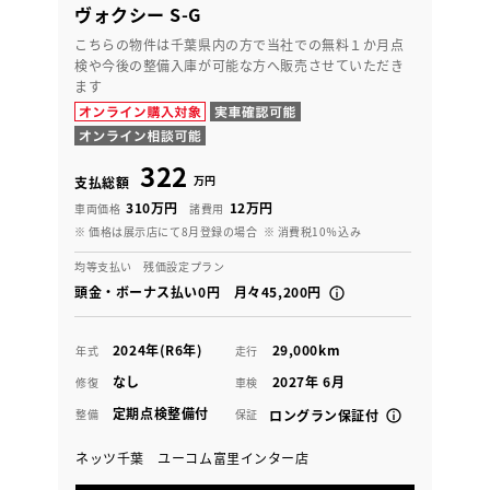
ヴォクシー S-G
こちらの物件は千葉県内の方で当社での無料１か月点
検や今後の整備入庫が可能な方へ販売させていただき
ます
322
万円
支払総額
310万円
12万円
車両価格
諸費用
※ 価格は展示店にて8月登録の場合
※ 消費税10％込み
均等支払い 残価設定プラン
頭金・ボーナス払い0円 月々45,200円
2024年(R6年)
29,000km
年式
走行
なし
2027年 6月
修復
車検
定期点検整備付
整備
保証
ロングラン保証付
ネッツ千葉 ユーコム富里インター店