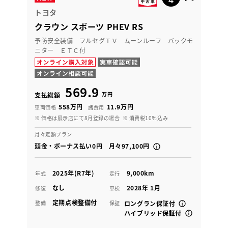
トヨタ
クラウン スポーツ PHEV RS
予防安全装備 フルセグＴＶ ムーンルーフ バックモ
ニター ＥＴＣ付
569.9
万円
支払総額
558万円
11.9万円
車両価格
諸費用
※ 価格は展示店にて8月登録の場合
※ 消費税10％込み
月々定額プラン
頭金・ボーナス払い0円 月々97,100円
2025年(R7年)
9,000km
年式
走行
なし
2028年 1月
修復
車検
定期点検整備付
整備
保証
ロングラン保証付
ハイブリッド保証付