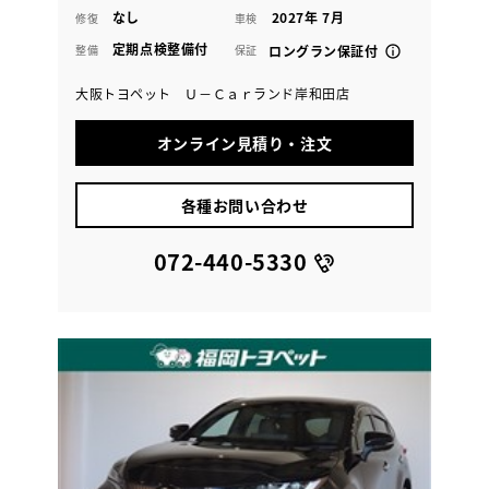
なし
2027年 7月
修復
車検
定期点検整備付
整備
保証
ロングラン保証付
大阪トヨペット Ｕ－Ｃａｒランド岸和田店
オンライン見積り・注文
各種お問い合わせ
072-440-5330