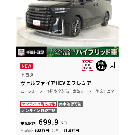
トヨタ
ヴェルファイアHEV Z プレミア
ムーンルーフ 予防安全装備 本革シート 後席モニタ
ー
699.9
万円
支払総額
688万円
11.9万円
車両価格
諸費用