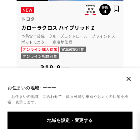
トヨタ
カローラクロス ハイブリッド Z
予防安全装備 クルーズコントロール ブラインドス
ポットモニター 寒冷地仕様
318.8
万円
支払総額
308万円
10.8万円
車両価格
諸費用
※ 価格は展示店にて8月登録の場合
※ 消費税10％込み
お住まいの地域:
ーーー
残価設定型プラン
「お住まいの地域」に合わせて、購入可能な車両やお近くの店舗を
検
月々30,900円
索・表示します。
2024年(R6年)
9,000km
年式
走行
なし
2027年 8月
修復
車検
定期点検整備付
整備
保証
ロングラン保証付