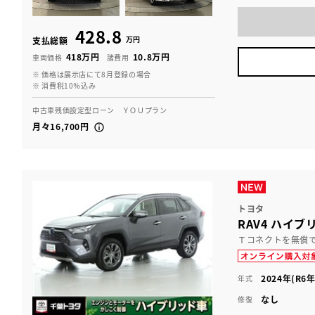
428.8
万円
支払総額
418万円
10.8万円
車両価格
諸費用
※ 価格は展示店にて8月登録の場合
※ 消費税10％込み
中古車残価設定型ローン ＹＯＵプラン
月々16,700円
トヨタ
RAV4 ハイブ
Ｔコネクトを無償
2024年(R6年
年式
なし
修復