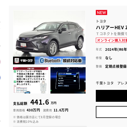
トヨタ
ハリアーHEV
Ｔコネクトを無償
2024年(R6年
年式
なし
修復
定期点検整備
整備
千葉トヨタ アレ
441.6
万円
支払総額
430万円
11.6万円
車両価格
諸費用
※ 価格は展示店にて8月登録の場合
※ 消費税10％込み