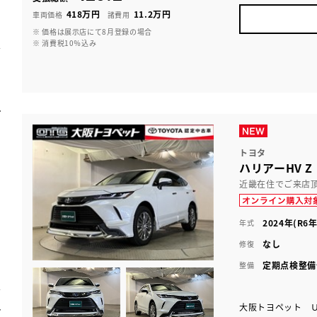
418万円
11.2万円
車両価格
諸費用
※ 価格は展示店にて8月登録の場合
※ 消費税10％込み
トヨタ
ハリアーHV Z
近畿在住でご来店
2024年(R6年
年式
なし
修復
定期点検整備
整備
大阪トヨペット 