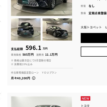
なし
修復
定期点検整備
整備
大阪トヨペット 
596.1
万円
支払総額
585万円
11.1万円
車両価格
諸費用
※ 価格は展示店にて8月登録の場合
※ 消費税10％込み
中古車残価設定型ローン ＹＯＵプラン
月々40,200円
トヨタ