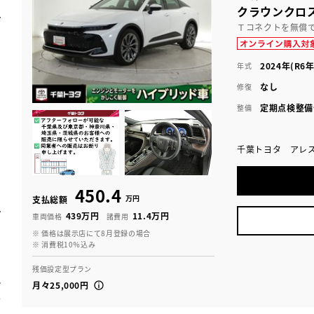
クラウンクロ
Ｔコネクトを無償
2024年(R6年
年式
なし
修復
定期点検整備
整備
千葉トヨタ アレ
450.4
万円
支払総額
439万円
11.4万円
車両価格
諸費用
※ 価格は展示店にて8月登録の場合
※ 消費税10％込み
残価設定型プラン
月々25,000円