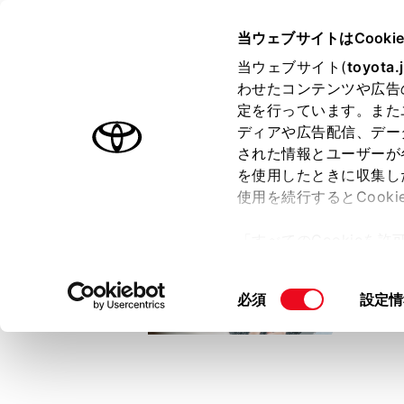
TOYOTA
当ウェブサイトはCooki
当ウェブサイト(
toyota.
わせたコンテンツや広告
ラインアップ
オーナーサポート
トピックス
定を行っています。また
ディアや広告配信、デー
トヨタ認定中古車
された情報とユーザーが
を使用したときに収集し
中古車を探す
トヨタ認定中古車の魅力
3つの買い方
使用を続行するとCook
「すべてのCookieを
ー)が保存されることに同
更、同意を撤回したりす
同
必須
設定情
て
」をご覧ください。
意
の
選
択