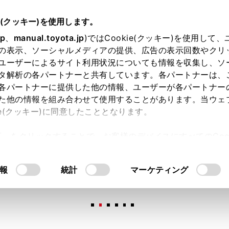
e(クッキー)を使用します。
jp
、
manual.toyota.jp
)ではCookie(クッキー)を使用して
の表示、ソーシャルメディアの提供、広告の表示回数やクリ
ユーザーによるサイト利用状況についても情報を収集し、ソ
タ解析の各パートナーと共有しています。各パートナーは、
各パートナーに提供した他の情報、ユーザーが各パートナー
た他の情報を組み合わせて使用することがあります。当ウェ
オンライン購入
お気に入り
保存した見積り
閲覧履歴
お住まいの地
ie(クッキー)に同意したこととなります。
許可」をクリックすることで、お客様のデバイスにすべてのCook
意したことになります。Cookie(クッキー)のオプトアウト
るにあたっては、当社の「
Cookie（クッキー）情報の取り
報
統計
マーケティング