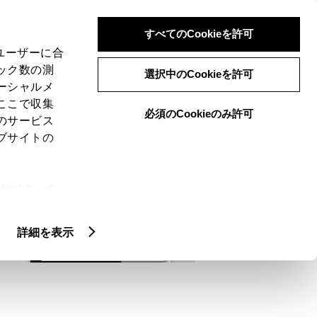
検索
メニュー
ログイン
すべてのCookieを許可
、ユーザーに合
ック数の測
選択中のCookieを許可
ーシャルメ
ここで収集
必須のCookieのみ許可
メニュー
のサービス
ブサイトの
域
未設定
ie(クッキ
、設定の変
扱いについ
詳細を表示