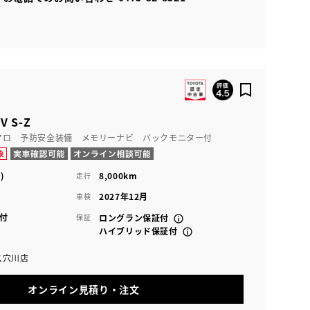
 S-Z
アロ 予防安全装備 メモリーナビ バックモニター付
)
8,000km
走行
2027年12月
車検
付
保証
ロングラン保証付
ハイブリッド保証付
ス穴川店
オンライン見積り・注文