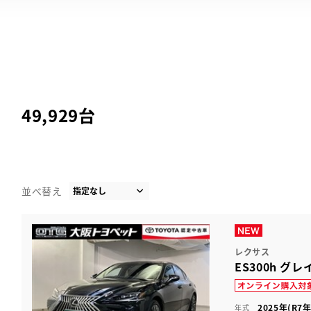
49,929
台
並べ替え
レクサス
ES300h 
2025年(R7年
年式