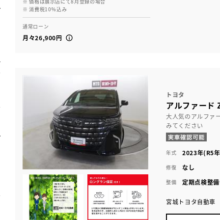
※ 価格は展示店にて8月登録の場合
※ 消費税10％込み
通常ローン
月々26,900円
トヨタ
アルファード 
大人気のアルファ
みてください
2023年(R5年
年式
なし
修復
定期点検整備
整備
宮城トヨタ自動車