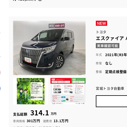
トヨタ
エスクァイア 
2021年(R3年
年式
なし
修復
定期点検整備
整備
宮城トヨタ自動車
314.1
万円
支払総額
301万円
13.1万円
車両価格
諸費用