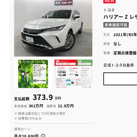
トヨタ
ハリアー Z 
2021年(R3年
年式
なし
修復
定期点検整備
整備
宮城トヨタ自動車
373.9
万円
支払総額
361万円
12.9万円
車両価格
諸費用
※ 価格は展示店にて8月登録の場合
※ 消費税10％込み
通常ローン
月々28,800円