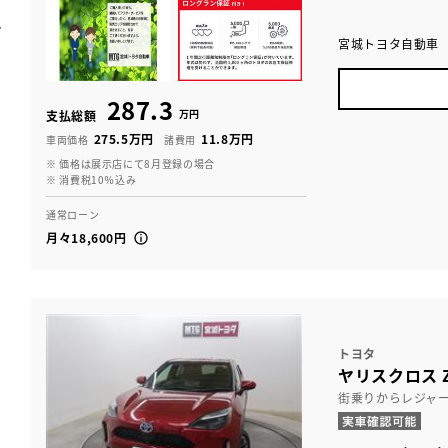
宮城トヨタ自動車
287.3
万円
支払総額
275.5万円
11.8万円
車両価格
諸費用
※ 価格は展示店にて8月登録の場合
※ 消費税10％込み
通常ローン
月々18,600円
トヨタ
ヤリスクロス 
街乗りからレジャ