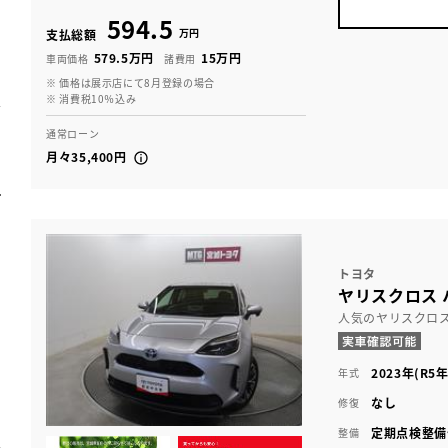
594.5
万円
支払総額
579.5万円
15万円
車両価格
諸費用
※ 価格は展示店にて8月登録の場合
※ 消費税10％込み
通常ローン
月々35,400円
トヨタ
ヤリスクロス 
人気のヤリスクロ
2023年(R5年
年式
なし
修復
定期点検整備
整備