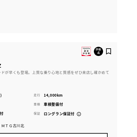
Z
ードが早くも登場。上質な乗り心地と質感をぜひ来店し確かめて
)
14,000km
走行
車検整備付
車検
付
保証
ロングラン保証付
 ＭＴＧ古川北