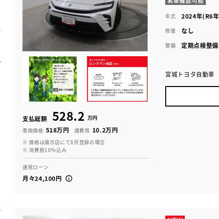
2024年(R6年
年式
なし
修復
定期点検整備
整備
宮城トヨタ自動車
528.2
万円
支払総額
518万円
10.2万円
車両価格
諸費用
※ 価格は展示店にて8月登録の場合
※ 消費税10％込み
通常ローン
月々24,100円