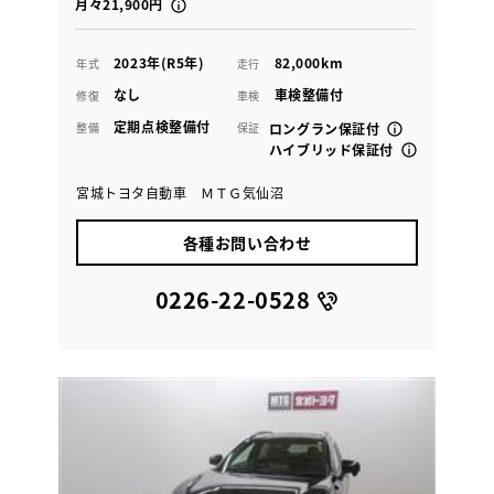
月々21,900円
2023年(R5年)
82,000km
年式
走行
なし
車検整備付
修復
車検
定期点検整備付
整備
保証
ロングラン保証付
ハイブリッド保証付
宮城トヨタ自動車 ＭＴＧ気仙沼
各種お問い合わせ
0226-22-0528