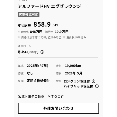
アルファードHV エグゼラウンジ
858.9
万円
支払総額
848万円
10.9万円
車両価格
諸費用
※ 価格は展示店にて8月登録の場合
※ 消費税10％込み
通常ローン
月々48,000円
2025年(R7年)
19,000km
年式
走行
なし
2028年 5月
修復
車検
定期点検整備付
整備
保証
ロングラン保証付
ハイブリッド保証付
宮城トヨタ自動車 ＭＴＧ苦竹
各種お問い合わせ