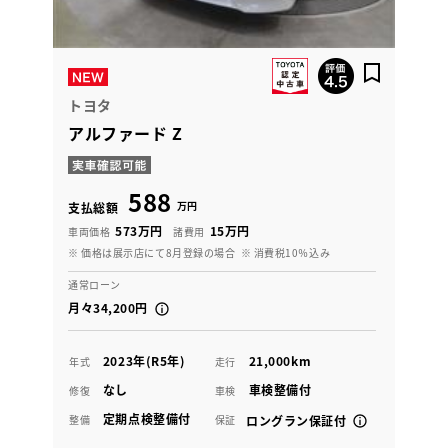
トヨタ
アルファード Z
588
万円
支払総額
573万円
15万円
車両価格
諸費用
※ 価格は展示店にて8月登録の場合
※ 消費税10％込み
通常ローン
月々34,200円
2023年(R5年)
21,000km
年式
走行
なし
車検整備付
修復
車検
定期点検整備付
整備
保証
ロングラン保証付