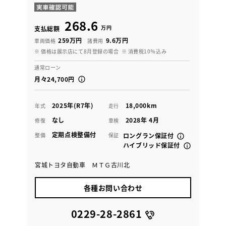
268.6
万円
支払総額
259万円
9.6万円
車両価格
諸費用
※ 価格は展示店にて8月登録の場合
※ 消費税10％込み
通常ローン
月々24,700円
2025年(R7年)
18,000km
年式
走行
なし
2028年 4月
修復
車検
定期点検整備付
整備
保証
ロングラン保証付
ハイブリッド保証付
宮城トヨタ自動車 ＭＴＧ古川北
各種お問い合わせ
0229-28-2861