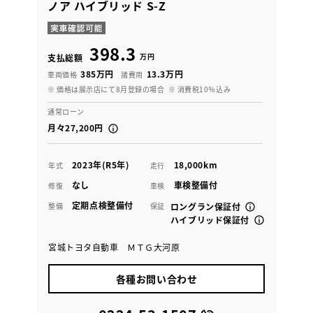
ノア ハイブリッド S-Z
398.3
万円
支払総額
385万円
13.3万円
車両価格
諸費用
※ 価格は展示店にて8月登録の場合
※ 消費税10％込み
通常ローン
月々27,200円
2023年(R5年)
18,000km
年式
走行
なし
車検整備付
修復
車検
定期点検整備付
整備
保証
ロングラン保証付
ハイブリッド保証付
宮城トヨタ自動車 ＭＴＧ大河原
各種お問い合わせ