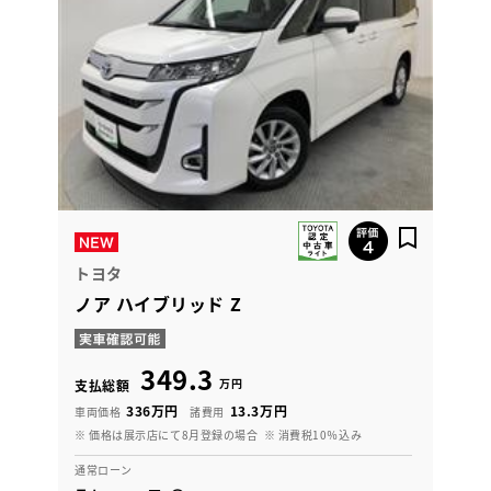
トヨタ
ノア ハイブリッド Z
349.3
万円
支払総額
336万円
13.3万円
車両価格
諸費用
※ 価格は展示店にて8月登録の場合
※ 消費税10％込み
通常ローン