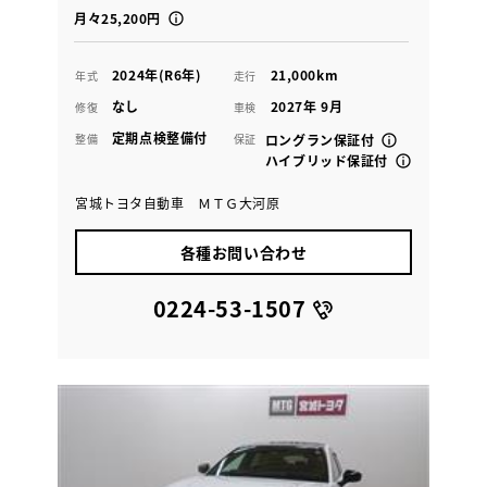
月々25,200円
2024年(R6年)
21,000km
年式
走行
なし
2027年 9月
修復
車検
定期点検整備付
整備
保証
ロングラン保証付
ハイブリッド保証付
宮城トヨタ自動車 ＭＴＧ大河原
各種お問い合わせ
0224-53-1507