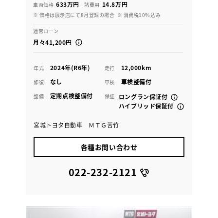
633万円
14.8万円
車両価格
諸費用
※ 価格は展示店にて8月登録の場合
※ 消費税10％込み
通常ローン
月々41,200円
2024年(R6年)
12,000km
年式
走行
なし
車検整備付
修復
車検
定期点検整備付
整備
保証
ロングラン保証付
ハイブリッド保証付
宮城トヨタ自動車 ＭＴＧ苦竹
各種お問い合わせ
022-232-2121