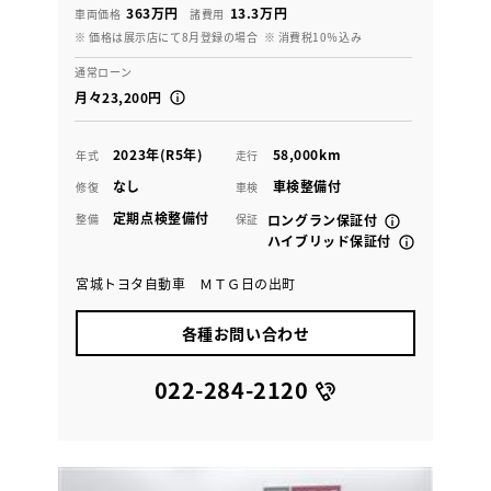
363万円
13.3万円
車両価格
諸費用
※ 価格は展示店にて8月登録の場合
※ 消費税10％込み
通常ローン
月々23,200円
2023年(R5年)
58,000km
年式
走行
なし
車検整備付
修復
車検
定期点検整備付
整備
保証
ロングラン保証付
ハイブリッド保証付
宮城トヨタ自動車 ＭＴＧ日の出町
各種お問い合わせ
022-284-2120