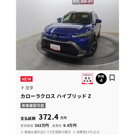
トヨタ
カローラクロス ハイブリッド Z
372.4
万円
支払総額
363万円
9.4万円
車両価格
諸費用
※ 価格は展示店にて8月登録の場合
※ 消費税10％込み