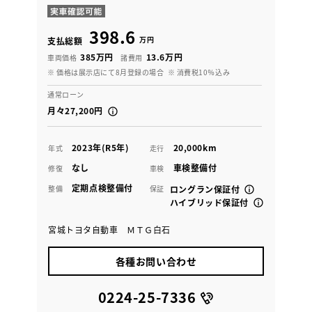
398.6
万円
支払総額
385万円
13.6万円
車両価格
諸費用
※ 価格は展示店にて8月登録の場合
※ 消費税10％込み
通常ローン
月々27,200円
2023年(R5年)
20,000km
年式
走行
なし
車検整備付
修復
車検
定期点検整備付
整備
保証
ロングラン保証付
ハイブリッド保証付
宮城トヨタ自動車 ＭＴＧ白石
各種お問い合わせ
0224-25-7336