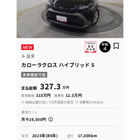
トヨタ
カローラクロス ハイブリッド S
327.3
万円
支払総額
315万円
12.3万円
車両価格
諸費用
※ 価格は展示店にて8月登録の場合
※ 消費税10％込み
通常ローン
月々29,500円
2023年(R5年)
17,000km
年式
走行