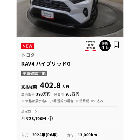
トヨタ
RAV4 ハイブリッドG
402.8
万円
支払総額
393万円
9.8万円
車両価格
諸費用
※ 価格は展示店にて8月登録の場合
※ 消費税10％込み
通常ローン
月々28,700円
2024年(R6年)
13,000km
年式
走行