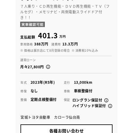
７人乗り・ＣＤ再生機能・ＤＶＤ再生機能・ＴＶ（フ
ルセグ）・メモリナビ・両側電動スライドドア付
き！！
401.3
万円
支払総額
388万円
13.3万円
車両価格
諸費用
※ 価格は展示店にて8月登録の場合
※ 消費税10％込み
通常ローン
月々27,800円
2023年(R5年)
13,000km
年式
走行
なし
車検整備付
修復
車検
定期点検整備付
整備
保証
ロングラン保証付
ハイブリッド保証付
宮城トヨタ自動車 カローラ仙台南
各種お問い合わせ