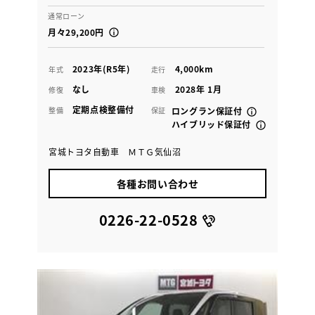
通常ローン
月々29,200円
2023年(R5年)
4,000km
年式
走行
なし
2028年 1月
修復
車検
定期点検整備付
整備
保証
ロングラン保証付
ハイブリッド保証付
宮城トヨタ自動車 ＭＴＧ気仙沼
各種お問い合わせ
0226-22-0528