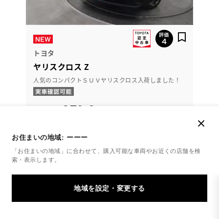
トヨタ
ヤリスクロス Z
人気のコンパクトＳＵＶヤリスクロス入荷しました！
279.8
万円
支払総額
268万円
11.8万円
車両価格
諸費用
※ 価格は展示店にて8月登録の場合
※ 消費税10％込み
お住まいの地域:
ーーー
通常ローン
「お住まいの地域」に合わせて、購入可能な車両やお近くの店舗を
検
索・表示します。
月々26,400円
2023年(R5年)
18,000km
年式
走行
なし
車検整備付
修復
車検
定期点検整備付
整備
保証
ロングラン保証付