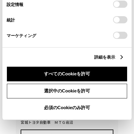
選
デバイスにすべてのCookie(クッキー)が保存されることに同
設定情報
トヨタ
択
意したことになります。Cookie(クッキー)のオプトアウト、
アルファード Z
設定の変更、同意を撤回したりするにあたっては、当社の
統計
弊社社用車だったアルファード入荷しました！ルーフ
「
Cookie（クッキー）情報の取り扱いについて
」をご覧くだ
付きです！
さい。
マーケティング
578
万円
支払総額
563万円
15万円
車両価格
諸費用
詳細を表示
※ 価格は展示店にて8月登録の場合
※ 消費税10％込み
通常ローン
すべてのCookieを許可
月々32,400円
選択中のCookieを許可
2023年(R5年)
27,000km
年式
走行
なし
車検整備付
修復
車検
必須のCookieのみ許可
定期点検整備付
整備
保証
ロングラン保証付
宮城トヨタ自動車 ＭＴＧ岩沼