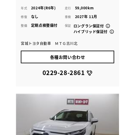
2024年(R6年)
59,000km
年式
走行
なし
2027年 11月
修復
車検
定期点検整備付
整備
保証
ロングラン保証付
ハイブリッド保証付
宮城トヨタ自動車 ＭＴＧ古川北
各種お問い合わせ
0229-28-2861