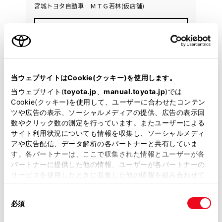
宮城トヨタ自動車 ＭＴＧ若林(仮店舗)
各種お問い合わせ
022-286-8317
当ウェブサイトはCookie(クッキー)を使用します。
当ウェブサイト(
toyota.jp
、
manual.toyota.jp
)では
Cookie(クッキー)を使用して、ユーザーに合わせたコンテン
ツや広告の表示、ソーシャルメディアの提供、広告の表示回
数やクリック数の測定を行っています。またユーザーによる
サイト利用状況についても情報を収集し、ソーシャルメディ
アや広告配信、データ解析の各パートナーと共有していま
す。各パートナーは、ここで収集された情報とユーザーが各
パートナーに提供した他の情報、ユーザーが各パートナーの
サービスを使用したときに収集した他の情報を組み合わせて
使用することがあります。当ウェブサイトの使用を続行する
同
とCookie(クッキー)に同意したこととなります。
必須
意
の
「すべてのCookieを許可」をクリックすることで、お客様の