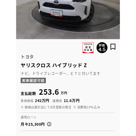
トヨタ
ヤリスクロス ハイブリッド Z
ナビ、ドライブレコーダー、ＥＴＣ付いてます
253.6
万円
支払総額
242万円
11.6万円
車両価格
諸費用
※ 価格は展示店にて8月登録の場合
※ 消費税10％込み
通常ローン
月々25,300円