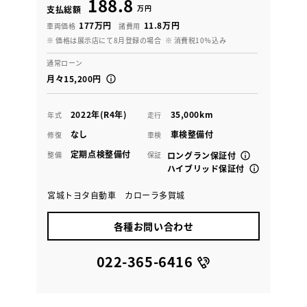
188.8
万円
支払総額
177万円
11.8万円
車両価格
諸費用
※ 価格は展示店にて8月登録の場合
※ 消費税10％込み
通常ローン
月々15,200円
2022年(R4年)
35,000km
年式
走行
なし
車検整備付
修復
車検
定期点検整備付
整備
保証
ロングラン保証付
ハイブリッド保証付
宮城トヨタ自動車 カローラ多賀城
各種お問い合わせ
022-365-6416