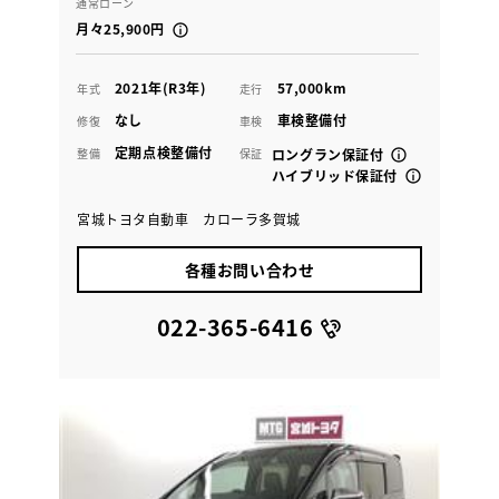
通常ローン
月々25,900円
2021年(R3年)
57,000km
年式
走行
なし
車検整備付
修復
車検
定期点検整備付
整備
保証
ロングラン保証付
ハイブリッド保証付
宮城トヨタ自動車 カローラ多賀城
各種お問い合わせ
022-365-6416