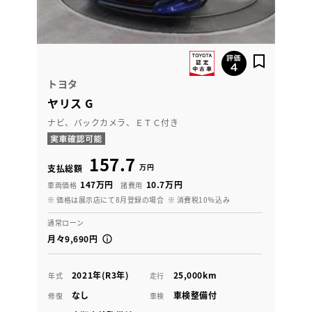
トヨタ
ヤリス G
ナビ、バックカメラ、ＥＴＣ付き
157.7
万円
支払総額
147万円
10.7万円
車両価格
諸費用
※ 価格は展示店にて8月登録の場合
※ 消費税10％込み
通常ローン
月々9,690円
2021年(R3年)
25,000km
年式
走行
なし
車検整備付
修復
車検