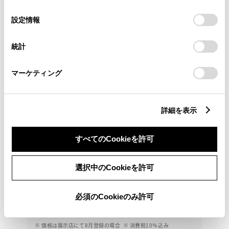
の
「すべてのCookieを許可」をクリックすることで、お客様の
選
デバイスにすべてのCookie(クッキー)が保存されることに同
設定情報
択
意したことになります。Cookie(クッキー)のオプトアウト、
設定の変更、同意を撤回したりするにあたっては、当社の
統計
「
Cookie（クッキー）情報の取り扱いについて
」をご覧くだ
さい。
マーケティング
詳細を表示
すべてのCookieを許可
トヨタ
カローラクロス ハイブリッド Z
選択中のCookieを許可
ナビ、全周囲カメラ、ＥＴＣ付いてます
360.9
必須のCookieのみ許可
万円
支払総額
348万円
12.9万円
車両価格
諸費用
※ 価格は展示店にて8月登録の場合
※ 消費税10％込み