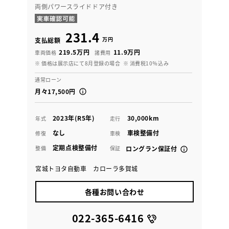
両側パワースライドドア付き
231.4
万円
支払総額
219.5万円
11.9万円
車両価格
諸費用
※ 価格は展示店にて8月登録の場合
※ 消費税10％込み
通常ローン
月々17,500円
2023年(R5年)
30,000km
年式
走行
なし
車検整備付
修復
車検
定期点検整備付
整備
保証
ロングラン保証付
宮城トヨタ自動車 カローラ多賀城
各種お問い合わせ
022-365-6416