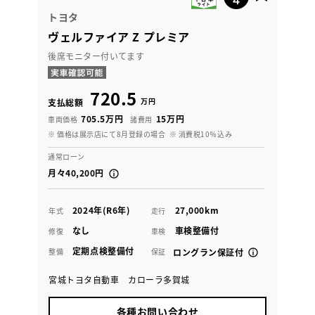
トヨタ
ヴェルファイア Z プレミア
後席モニター付いてます
720.5
万円
支払総額
705.5万円
15万円
車両価格
諸費用
※ 価格は展示店にて8月登録の場合
※ 消費税10％込み
通常ローン
月々40,200円
2024年(R6年)
27,000km
年式
走行
なし
車検整備付
修復
車検
定期点検整備付
整備
保証
ロングラン保証付
宮城トヨタ自動車 カローラ多賀城
各種お問い合わせ