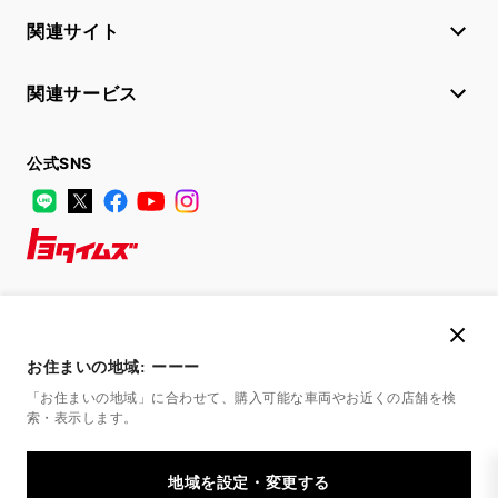
関連サイト
関連サービス
公式SNS
LINE
X
Facebook
YouTube
Instagram
トヨタイムズ
TOYOTA Mail Magazine
登録はこちら
お住まいの地域:
ーーー
「お住まいの地域」に合わせて、購入可能な車両やお近くの店舗を
検
索・表示します。
サイトマップ
サイト利用について
個人情報の取扱いについて
TOYOTAアカウント利用規約
反社会的勢力に対する基本方針
企業情報
リコール情報