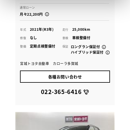
通常ローン
月々22,200円
2021年(R3年)
25,000km
年式
走行
なし
車検整備付
修復
車検
定期点検整備付
整備
保証
ロングラン保証付
ハイブリッド保証付
宮城トヨタ自動車 カローラ多賀城
各種お問い合わせ
022-365-6416