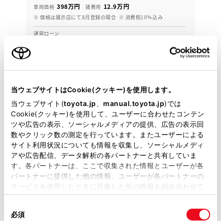
398万円
12.9万円
車両価格
諸費用
※ 価格は展示店にて8月登録の場合
※ 消費税10％込み
通常ローン
月々24,100円
2021年(R3年)
50,000km
年式
走行
なし
車検整備付
修復
車検
当ウェブサイトはCookie(クッキー)を使用します。
定期点検整備付
整備
保証
ロングラン保証付
当ウェブサイト(
toyota.jp
、
manual.toyota.jp
)では
Cookie(クッキー)を使用して、ユーザーに合わせたコンテン
宮城トヨタ自動車 カローラ多賀城
ツや広告の表示、ソーシャルメディアの提供、広告の表示回
数やクリック数の測定を行っています。またユーザーによる
各種お問い合わせ
サイト利用状況についても情報を収集し、ソーシャルメディ
アや広告配信、データ解析の各パートナーと共有していま
022-365-6416
す。各パートナーは、ここで収集された情報とユーザーが各
パートナーに提供した他の情報、ユーザーが各パートナーの
サービスを使用したときに収集した他の情報を組み合わせて
使用することがあります。当ウェブサイトの使用を続行する
同
とCookie(クッキー)に同意したこととなります。
必須
意