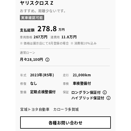
ヤリスクロス Z
おすすめ。距離少ないです。
278.8
万円
支払総額
267万円
11.8万円
車両価格
諸費用
※ 価格は展示店にて8月登録の場合
※ 消費税10％込み
通常ローン
月々28,100円
2023年(R5年)
21,000km
年式
走行
なし
車検整備付
修復
車検
定期点検整備付
整備
保証
ロングラン保証付
ハイブリッド保証付
宮城トヨタ自動車 カローラ多賀城
各種お問い合わせ