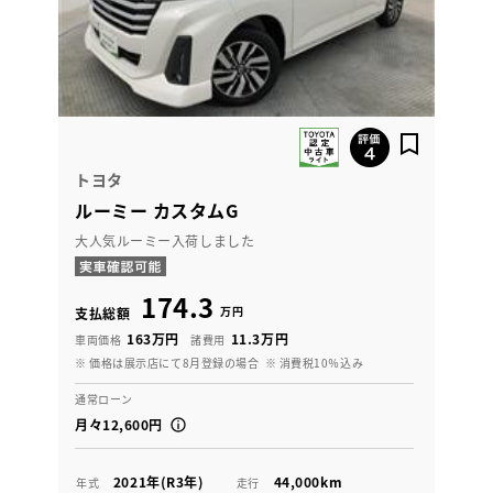
トヨタ
ルーミー カスタムG
大人気ルーミー入荷しました
174.3
万円
支払総額
163万円
11.3万円
車両価格
諸費用
※ 価格は展示店にて8月登録の場合
※ 消費税10％込み
通常ローン
月々12,600円
2021年(R3年)
44,000km
年式
走行