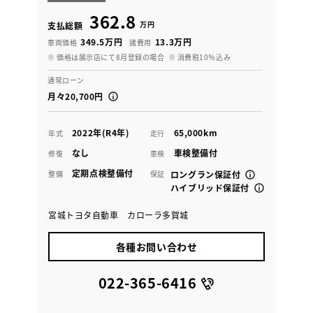
362.8
万円
支払総額
349.5万円
13.3万円
車両価格
諸費用
※ 価格は展示店にて8月登録の場合
※ 消費税10％込み
通常ローン
月々20,700円
2022年(R4年)
65,000km
年式
走行
なし
車検整備付
修復
車検
定期点検整備付
整備
保証
ロングラン保証付
ハイブリッド保証付
宮城トヨタ自動車 カローラ多賀城
各種お問い合わせ
022-365-6416