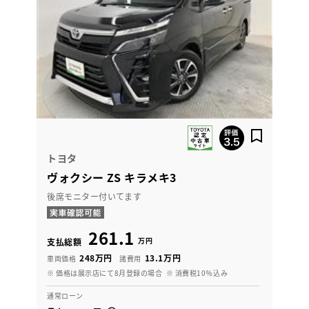
トヨタ
ヴォクシー ZS キラメキ3
後席モニター付いてます
261.1
万円
支払総額
248万円
13.1万円
車両価格
諸費用
※ 価格は展示店にて8月登録の場合
※ 消費税10％込み
通常ローン