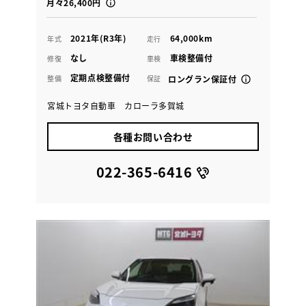
月々26,400円
2021年(R3年)
64,000km
年式
走行
なし
車検整備付
修復
車検
定期点検整備付
整備
保証
ロングラン保証付
宮城トヨタ自動車 カローラ多賀城
各種お問い合わせ
022-365-6416