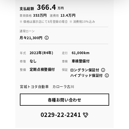
366.4
万円
支払総額
353万円
13.4万円
車両価格
諸費用
※ 価格は展示店にて8月登録の場合
※ 消費税10％込み
通常ローン
月々21,300円
2022年(R4年)
61,000km
年式
走行
なし
車検整備付
修復
車検
定期点検整備付
整備
保証
ロングラン保証付
ハイブリッド保証付
宮城トヨタ自動車 カローラ古川
各種お問い合わせ
0229-22-2241