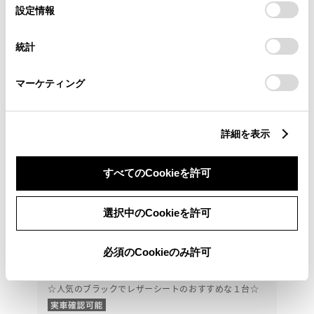
選
デバイスにすべてのCookie(クッキー)が保存されることに同
設定情報
択
意したことになります。Cookie(クッキー)のオプトアウト、
設定の変更、同意を撤回したりするにあたっては、当社の
統計
「
Cookie（クッキー）情報の取り扱いについて
」をご覧くだ
さい。
マーケティング
詳細を表示
すべてのCookieを許可
選択中のCookieを許可
トヨタ
必須のCookieのみ許可
ハリアーhv Z レザーパッケージ
☆人気のブラックでレザーシートのおすすめな１台☆