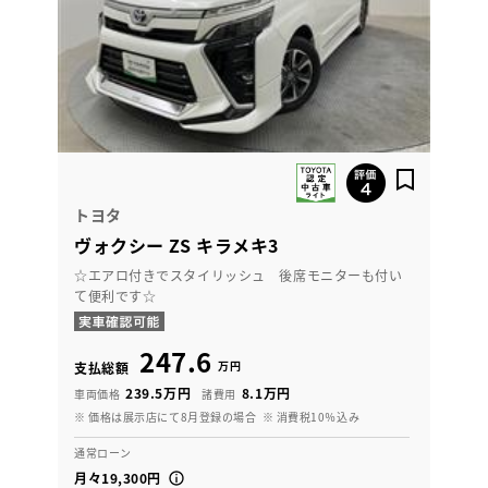
トヨタ
ヴォクシー ZS キラメキ3
☆エアロ付きでスタイリッシュ 後席モニターも付い
て便利です☆
247.6
万円
支払総額
239.5万円
8.1万円
車両価格
諸費用
※ 価格は展示店にて8月登録の場合
※ 消費税10％込み
通常ローン
月々19,300円