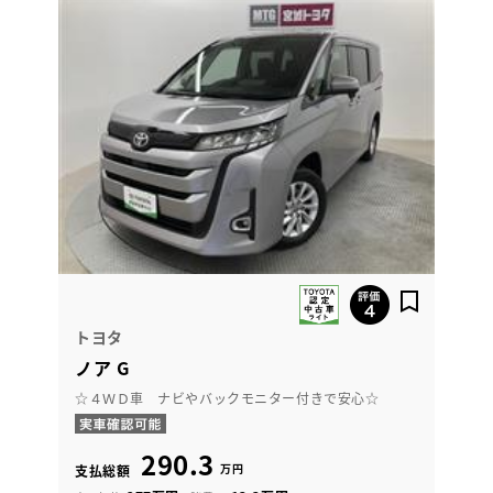
トヨタ
ノア G
☆４ＷＤ車 ナビやバックモニター付きで安心☆
290.3
万円
支払総額