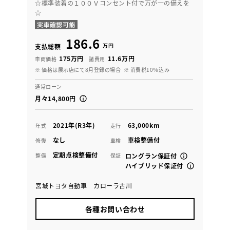
☆標準装着の１００Ｖコンセント付で万が一の備えを
☆
186.6
万円
支払総額
175万円
11.6万円
車両価格
諸費用
※ 価格は展示店にて8月登録の場合
※ 消費税10％込み
通常ローン
月々14,800円
2021年(R3年)
63,000km
年式
走行
なし
車検整備付
修復
車検
定期点検整備付
整備
保証
ロングラン保証付
ハイブリッド保証付
宮城トヨタ自動車 カローラ古川
各種お問い合わせ