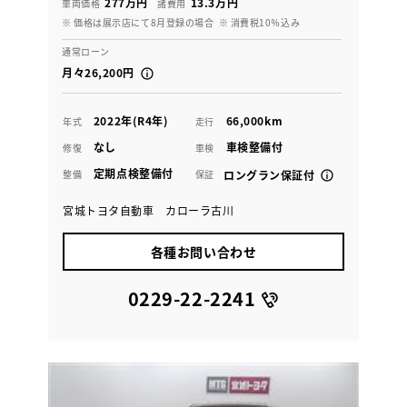
277万円
13.3万円
車両価格
諸費用
※ 価格は展示店にて8月登録の場合
※ 消費税10％込み
通常ローン
月々26,200円
2022年(R4年)
66,000km
年式
走行
なし
車検整備付
修復
車検
定期点検整備付
整備
保証
ロングラン保証付
宮城トヨタ自動車 カローラ古川
各種お問い合わせ
0229-22-2241