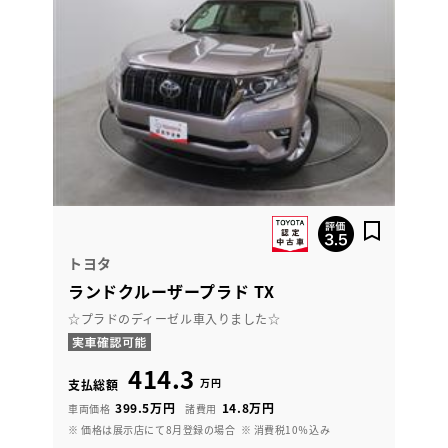
トヨタ
ランドクルーザープラド TX
☆プラドのディーゼル車入りました☆
414.3
万円
支払総額
399.5万円
14.8万円
車両価格
諸費用
※ 価格は展示店にて8月登録の場合
※ 消費税10％込み