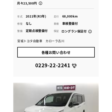
月々23,500円
2021年(R3年)
68,000km
年式
走行
なし
車検整備付
修復
車検
定期点検整備付
整備
保証
ロングラン保証付
宮城トヨタ自動車 カローラ古川
各種お問い合わせ
0229-22-2241