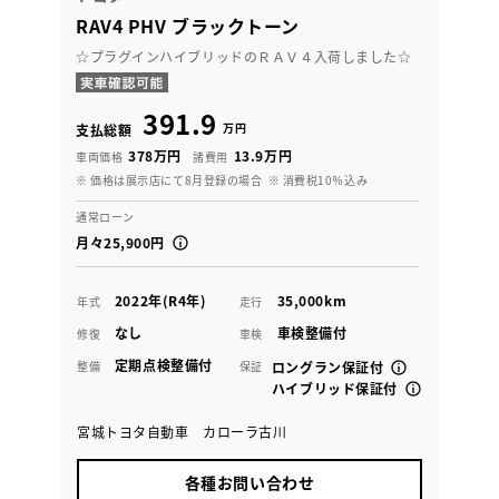
RAV4 PHV ブラックトーン
☆プラグインハイブリッドのＲＡＶ４入荷しました☆
391.9
万円
支払総額
378万円
13.9万円
車両価格
諸費用
※ 価格は展示店にて8月登録の場合
※ 消費税10％込み
通常ローン
月々25,900円
2022年(R4年)
35,000km
年式
走行
なし
車検整備付
修復
車検
定期点検整備付
整備
保証
ロングラン保証付
ハイブリッド保証付
宮城トヨタ自動車 カローラ古川
各種お問い合わせ