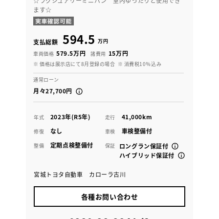
☆ラグジュアリーミニバン 室内ゆったりと使用でき
ます☆
594.5
万円
支払総額
579.5万円
15万円
車両価格
諸費用
※ 価格は展示店にて8月登録の場合
※ 消費税10％込み
通常ローン
月々27,700円
2023年(R5年)
41,000km
年式
走行
なし
車検整備付
修復
車検
定期点検整備付
整備
保証
ロングラン保証付
ハイブリッド保証付
宮城トヨタ自動車 カローラ古川
各種お問い合わせ