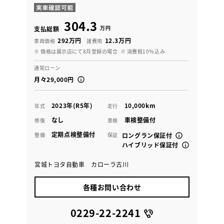
304.3
万円
支払総額
292万円
12.3万円
車両価格
諸費用
※ 価格は展示店にて8月登録の場合
※ 消費税10％込み
通常ローン
月々29,000円
2023年(R5年)
10,000km
年式
走行
なし
車検整備付
修復
車検
定期点検整備付
整備
保証
ロングラン保証付
ハイブリッド保証付
宮城トヨタ自動車 カローラ古川
各種お問い合わせ
0229-22-2241