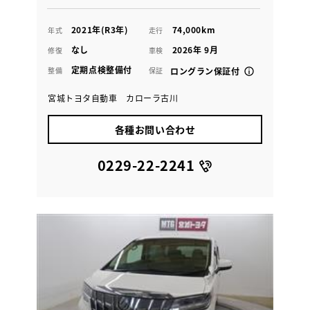
2021年(R3年)
74,000km
年式
走行
なし
2026年 9月
修復
車検
定期点検整備付
整備
保証
ロングラン保証付
宮城トヨタ自動車 カローラ古川
各種お問い合わせ
0229-22-2241