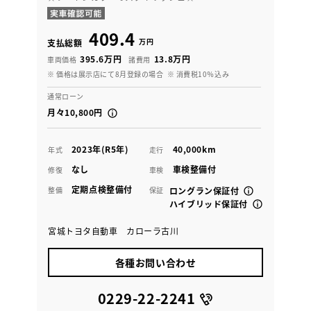
409.4
万円
支払総額
395.6万円
13.8万円
車両価格
諸費用
※ 価格は展示店にて8月登録の場合
※ 消費税10％込み
通常ローン
月々10,800円
2023年(R5年)
40,000km
年式
走行
なし
車検整備付
修復
車検
定期点検整備付
整備
保証
ロングラン保証付
ハイブリッド保証付
宮城トヨタ自動車 カローラ古川
各種お問い合わせ
0229-22-2241