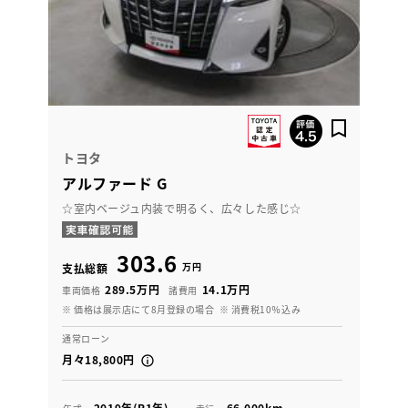
トヨタ
アルファード G
☆室内ベージュ内装で明るく、広々した感じ☆
303.6
万円
支払総額
289.5万円
14.1万円
車両価格
諸費用
※ 価格は展示店にて8月登録の場合
※ 消費税10％込み
通常ローン
月々18,800円
2019年(R1年)
66,000km