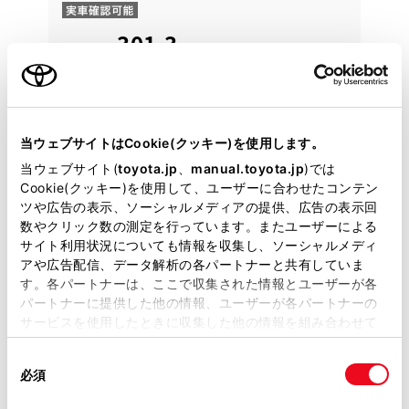
301.3
万円
支払総額
289万円
12.3万円
車両価格
諸費用
※ 価格は展示店にて8月登録の場合
※ 消費税10％込み
通常ローン
月々28,400円
当ウェブサイトはCookie(クッキー)を使用します。
当ウェブサイト(
toyota.jp
、
manual.toyota.jp
)では
Cookie(クッキー)を使用して、ユーザーに合わせたコンテン
2023年(R5年)
35,000km
年式
走行
ツや広告の表示、ソーシャルメディアの提供、広告の表示回
なし
車検整備付
修復
車検
数やクリック数の測定を行っています。またユーザーによる
定期点検整備付
整備
保証
ロングラン保証付
サイト利用状況についても情報を収集し、ソーシャルメディ
ハイブリッド保証付
アや広告配信、データ解析の各パートナーと共有していま
す。各パートナーは、ここで収集された情報とユーザーが各
宮城トヨタ自動車 カローラ古川
パートナーに提供した他の情報、ユーザーが各パートナーの
サービスを使用したときに収集した他の情報を組み合わせて
各種お問い合わせ
使用することがあります。当ウェブサイトの使用を続行する
同
とCookie(クッキー)に同意したこととなります。
必須
意
0229-22-2241
の
「すべてのCookieを許可」をクリックすることで、お客様の