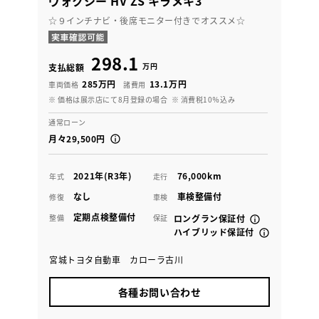
ヴォクシー HV ZS キラメキ3
☆９インチナビ・後席モニター付きでオススメ☆
298.1
万円
支払総額
285万円
13.1万円
車両価格
諸費用
※ 価格は展示店にて8月登録の場合
※ 消費税10％込み
通常ローン
月々29,500円
2021年(R3年)
76,000km
年式
走行
なし
車検整備付
修復
車検
定期点検整備付
整備
保証
ロングラン保証付
ハイブリッド保証付
宮城トヨタ自動車 カローラ古川
各種お問い合わせ