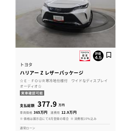
トヨタ
ハリアー Z レザーパッケージ
☆Ｅ‐ＦＯＵＲ寒冷地仕様付 ワイドなディスプレイ
オーディオ☆
377.9
万円
支払総額
365万円
12.9万円
車両価格
諸費用
※ 価格は展示店にて8月登録の場合
※ 消費税10％込み
通常ローン