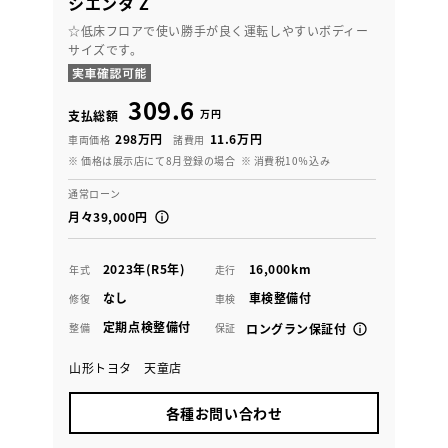
シエンタ Z
☆低床フロアで使い勝手が良く運転しやすいボディー
サイズです。
309.6
万円
支払総額
298万円
11.6万円
車両価格
諸費用
※ 価格は展示店にて8月登録の場合
※ 消費税10％込み
通常ローン
月々39,000円
2023年(R5年)
16,000km
年式
走行
なし
車検整備付
修復
車検
定期点検整備付
整備
保証
ロングラン保証付
山形トヨタ 天童店
各種お問い合わせ