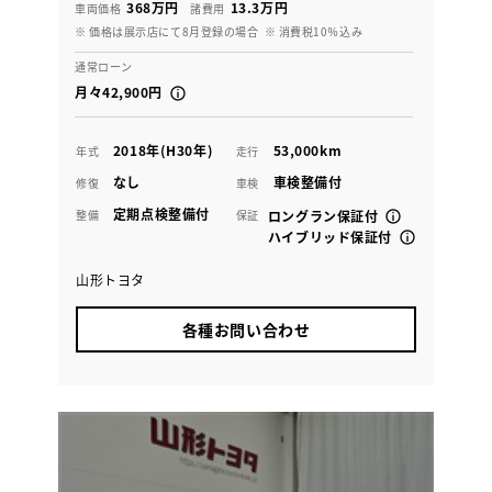
368万円
13.3万円
車両価格
諸費用
※ 価格は展示店にて8月登録の場合
※ 消費税10％込み
通常ローン
月々42,900円
2018年(H30年)
53,000km
年式
走行
なし
車検整備付
修復
車検
定期点検整備付
整備
保証
ロングラン保証付
ハイブリッド保証付
山形トヨタ
各種お問い合わせ