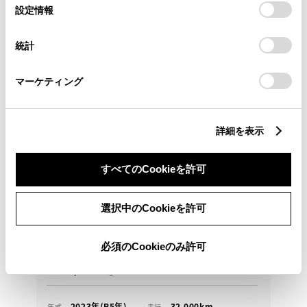
選
デバイスにすべてのCookie(クッキー)が保存されることに同
設定情報
択
意したことになります。Cookie(クッキー)のオプトアウト、
設定の変更、同意を撤回したりするにあたっては、当社の
統計
「
Cookie（クッキー）情報の取り扱いについて
」をご覧くだ
さい。
マーケティング
トヨタ
クラウンCO RSアドバンスド
詳細を表示
☆美しく個性のあるフォルム 雪道も安心の４ＷＤ車
です。
すべてのCookieを許可
511.5
万円
支払総額
選択中のCookieを許可
498万円
13.5万円
車両価格
諸費用
※ 価格は展示店にて8月登録の場合
※ 消費税10％込み
必須のCookieのみ許可
通常ローン
月々40,400円
2023年(R5年)
32,000km
年式
走行