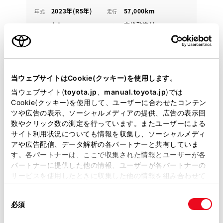
2023年(R5年)
57,000km
年式
走行
なし
車検整備付
修復
車検
定期点検整備付
整備
保証
ロングラン保証付
山形トヨタ 鶴岡店
当ウェブサイトはCookie(クッキー)を使用します。
各種お問い合わせ
当ウェブサイト(
toyota.jp
、
manual.toyota.jp
)では
Cookie(クッキー)を使用して、ユーザーに合わせたコンテン
0235-22-5500
ツや広告の表示、ソーシャルメディアの提供、広告の表示回
数やクリック数の測定を行っています。またユーザーによる
サイト利用状況についても情報を収集し、ソーシャルメディ
アや広告配信、データ解析の各パートナーと共有していま
す。各パートナーは、ここで収集された情報とユーザーが各
パートナーに提供した他の情報、ユーザーが各パートナーの
サービスを使用したときに収集した他の情報を組み合わせて
使用することがあります。当ウェブサイトの使用を続行する
同
とCookie(クッキー)に同意したこととなります。
必須
意
の
「すべてのCookieを許可」をクリックすることで、お客様の