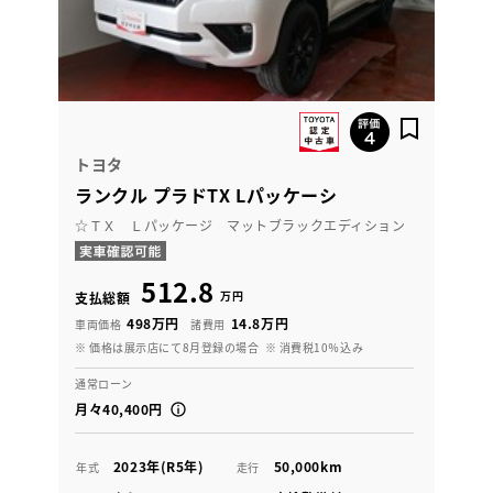
トヨタ
ランクル プラドTX Lパッケーシ
☆ＴＸ Ｌパッケージ マットブラックエディション
512.8
万円
支払総額
498万円
14.8万円
車両価格
諸費用
※ 価格は展示店にて8月登録の場合
※ 消費税10％込み
通常ローン
月々40,400円
2023年(R5年)
50,000km
年式
走行