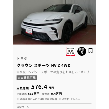
トヨタ
クラウン スポーツ HV Z 4WD
☆高級コンパクトスポーツの走りをお楽しみ下さい♪
576.4
万円
支払総額
567万円
9.4万円
車両価格
諸費用
※ 価格は展示店にて8月登録の場合
※ 消費税10％込み
通常ローン