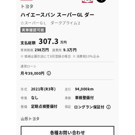
トヨタ
ハイエースバン スーパーGL ダー
☆スーパーＧＬ ダークプライム２
307.3
万円
支払総額
298万円
9.3万円
車両価格
諸費用
※ 価格は展示店にて8月登録の場合
※ 消費税10％込み
通常ローン
月々39,000円
2021年(R3年)
94,000km
年式
走行
なし
車検整備付
修復
車検
定期点検整備付
整備
保証
ロングラン保証付
山形トヨタ
各種お問い合わせ