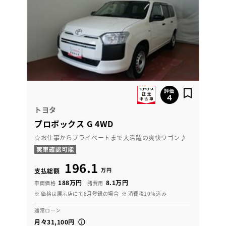
トヨタ
プロボックス G 4WD
☆お仕事からプライベートまで大活躍の爽快ワゴン♪
196.1
万円
支払総額
188万円
8.1万円
車両価格
諸費用
※ 価格は展示店にて8月登録の場合
※ 消費税10％込み
通常ローン
月々31,100円