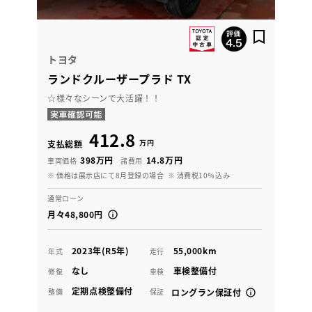
トヨタ
ランドクルーザープラド TX
☆様々なシーンで大活躍！！
412.8
万円
支払総額
398万円
14.8万円
車両価格
諸費用
※ 価格は展示店にて8月登録の場合
※ 消費税10％込み
通常ローン
月々48,800円
2023年(R5年)
55,000km
年式
走行
なし
車検整備付
修復
車検
定期点検整備付
整備
保証
ロングラン保証付