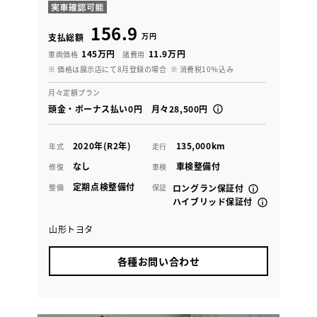
156.9
万円
支払総額
145万円
11.9万円
車両価格
諸費用
※ 価格は展示店にて8月登録の場合
※ 消費税10％込み
月々定額プラン
頭金・ボーナス払い0円 月々28,500円
2020年(R2年)
135,000km
年式
走行
なし
車検整備付
修復
車検
定期点検整備付
整備
保証
ロングラン保証付
ハイブリッド保証付
山形トヨタ
各種お問い合わせ