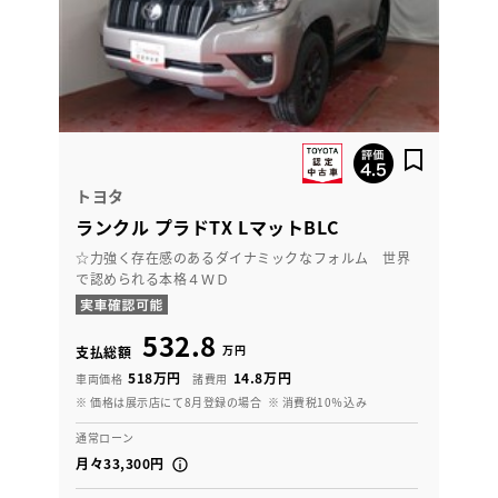
トヨタ
ランクル プラドTX LマットBLC
☆力強く存在感のあるダイナミックなフォルム 世界
で認められる本格４ＷＤ
532.8
万円
支払総額
518万円
14.8万円
車両価格
諸費用
※ 価格は展示店にて8月登録の場合
※ 消費税10％込み
通常ローン
月々33,300円