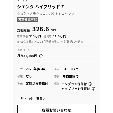
シエンタ ハイブリッド Z
☆３列７人乗りのコンパクトミニバン♪
326.6
万円
支払総額
315万円
11.6万円
車両価格
諸費用
※ 価格は展示店にて8月登録の場合
※ 消費税10％込み
通常ローン
月々32,500円
2023年(R5年)
31,000km
年式
走行
なし
車検整備付
修復
車検
定期点検整備付
整備
保証
ロングラン保証付
ハイブリッド保証付
山形トヨタ 天童店
各種お問い合わせ