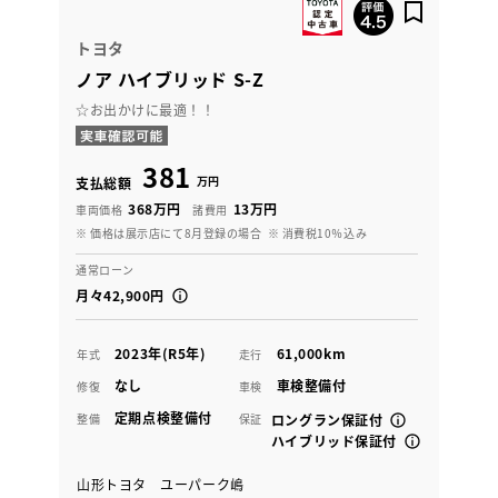
トヨタ
ノア ハイブリッド S-Z
☆お出かけに最適！！
381
万円
支払総額
368万円
13万円
車両価格
諸費用
※ 価格は展示店にて8月登録の場合
※ 消費税10％込み
通常ローン
月々42,900円
2023年(R5年)
61,000km
年式
走行
なし
車検整備付
修復
車検
定期点検整備付
整備
保証
ロングラン保証付
ハイブリッド保証付
山形トヨタ ユーパーク嶋