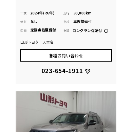
2024年(R6年)
50,000km
年式
走行
なし
車検整備付
修復
車検
定期点検整備付
整備
保証
ロングラン保証付
山形トヨタ 天童店
各種お問い合わせ
023-654-1911