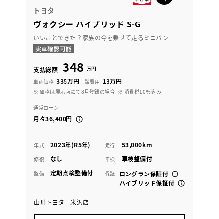
トヨタ
ヴォクシー ハイブリッド S-G
いいことできた？家族の今を乗せて走るミニバン
348
万円
支払総額
335万円
13万円
車両価格
諸費用
※ 価格は展示店にて8月登録の場合
※ 消費税10％込み
通常ローン
月々36,400円
2023年(R5年)
53,000km
年式
走行
なし
車検整備付
修復
車検
定期点検整備付
整備
保証
ロングラン保証付
ハイブリッド保証付
山形トヨタ 米沢店