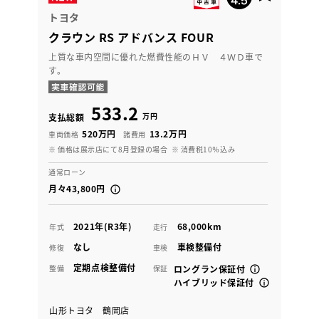
トヨタ
クラウン RS アドバンス FOUR
上質な車内空間に優れた燃費性能のＨＶ ４ＷＤ車で
す。
533.2
万円
支払総額
520万円
13.2万円
車両価格
諸費用
※ 価格は展示店にて8月登録の場合
※ 消費税10％込み
通常ローン
月々43,800円
2021年(R3年)
68,000km
年式
走行
なし
車検整備付
修復
車検
定期点検整備付
整備
保証
ロングラン保証付
ハイブリッド保証付
山形トヨタ 鶴岡店