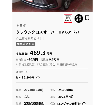
トヨタ
クラウンクロスオーバーHV Gアドハ
☆上質な乗り心地！！
489.3
万円
支払総額
480万円
9.3万円
車両価格
諸費用
※ 価格は展示店にて8月登録の場合
※ 消費税10％込み
通常ローン
月々36,200円
2023年(R5年)
24,000km
年式
走行
なし
2028年 4月
修復
車検
定期点検整備付
整備
保証
ロングラン保証付