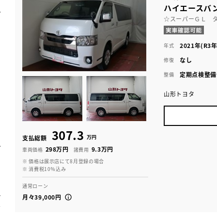
ハイエースバン
☆スーパーＧＬ 
2021年(R3年
年式
なし
修復
定期点検整備
整備
山形トヨタ
307.3
万円
支払総額
298万円
9.3万円
車両価格
諸費用
※ 価格は展示店にて8月登録の場合
※ 消費税10％込み
通常ローン
月々39,000円