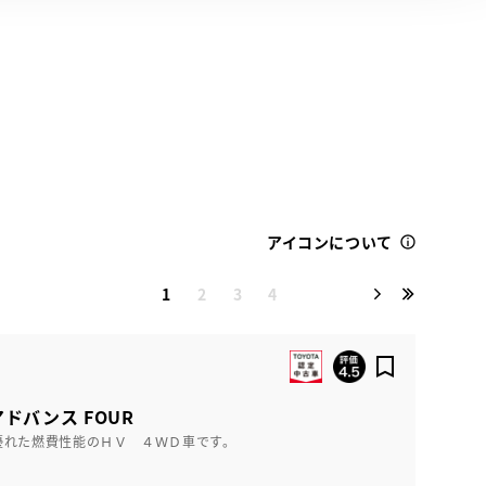
アイコンについて
1
2
3
4
アドバンス FOUR
優れた燃費性能のＨＶ ４ＷＤ車です。