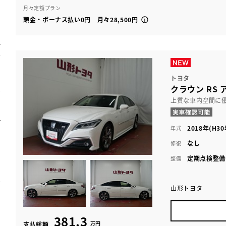
月々定額プラン
頭金・ボーナス払い0円 月々28,500円
トヨタ
クラウン RS
上質な車内空間に
2018年(H30
年式
なし
修復
定期点検整備
整備
山形トヨタ
381.3
万円
支払総額