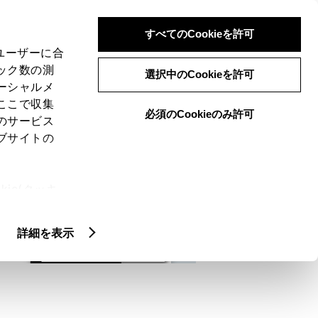
検索
メニュー
ログイン
すべてのCookieを許可
、ユーザーに合
ック数の測
選択中のCookieを許可
ーシャルメ
ここで収集
必須のCookieのみ許可
メニュー
のサービス
ブサイトの
域
未設定
ie(クッキ
、設定の変
扱いについ
詳細を表示