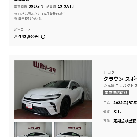
368万円
13.3万円
車両価格
諸費用
※ 価格は展示店にて8月登録の場合
※ 消費税10％込み
通常ローン
月々42,900円
トヨタ
クラウン スポー
☆高級コンパクト
2025年(R7年
年式
なし
修復
定期点検整備
整備