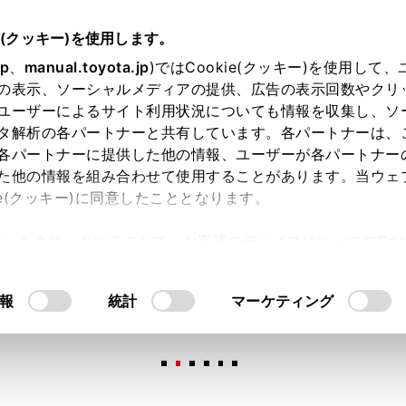
e(クッキー)を使用します。
jp
、
manual.toyota.jp
)ではCookie(クッキー)を使用して
の表示、ソーシャルメディアの提供、広告の表示回数やクリ
ユーザーによるサイト利用状況についても情報を収集し、ソ
タ解析の各パートナーと共有しています。各パートナーは、
各パートナーに提供した他の情報、ユーザーが各パートナー
た他の情報を組み合わせて使用することがあります。当ウェ
オンライン購入
お気に入り
保存した見積り
閲覧履歴
お住まいの地
ie(クッキー)に同意したこととなります。
許可」をクリックすることで、お客様のデバイスにすべてのCook
意したことになります。Cookie(クッキー)のオプトアウト
るにあたっては、当社の「
Cookie（クッキー）情報の取り
報
統計
マーケティング