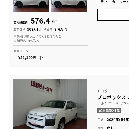
山形トヨタ ユー
576.4
万円
支払総額
567万円
9.4万円
車両価格
諸費用
※ 価格は展示店にて8月登録の場合
※ 消費税10％込み
通常ローン
月々33,100円
トヨタ
プロボックス G
☆お仕事からプラ
2024年(R6年
年式
なし
修復