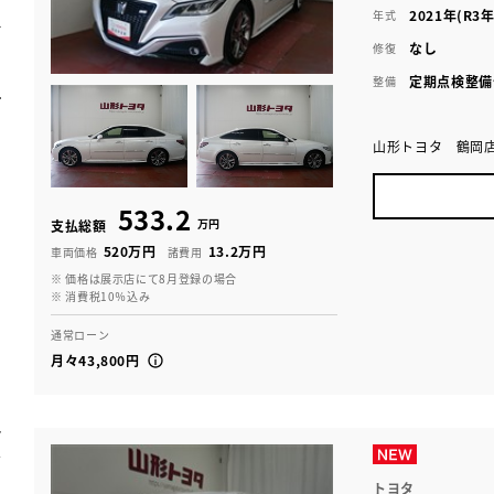
2021年(R3年
年式
なし
修復
定期点検整備
整備
山形トヨタ 鶴岡
533.2
万円
支払総額
520万円
13.2万円
車両価格
諸費用
※ 価格は展示店にて8月登録の場合
※ 消費税10％込み
通常ローン
月々43,800円
トヨタ