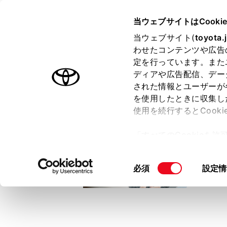
TOYOTA
当ウェブサイトはCooki
当ウェブサイト(
toyota.
わせたコンテンツや広告
ラインアップ
オーナーサポート
トピックス
定を行っています。また
ディアや広告配信、デー
トヨタ認定中古車
された情報とユーザーが
を使用したときに収集し
中古車を探す
トヨタ認定中古車の魅力
3つの買い方
使用を続行するとCook
「すべてのCookieを
ー)が保存されることに同
更、同意を撤回したりす
同
必須
設定情
て
」をご覧ください。
意
の
選
択