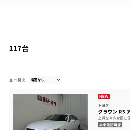
117
台
並べ替え
トヨタ
クラウン RS 
上質な車内空間に