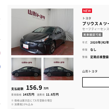
トヨタ
プリウス A 
セーフティーセン
2020年(R2年
年式
なし
修復
定期点検整備
整備
山形トヨタ
156.9
万円
支払総額
145万円
11.9万円
車両価格
諸費用
※ 価格は展示店にて8月登録の場合
※ 消費税10％込み