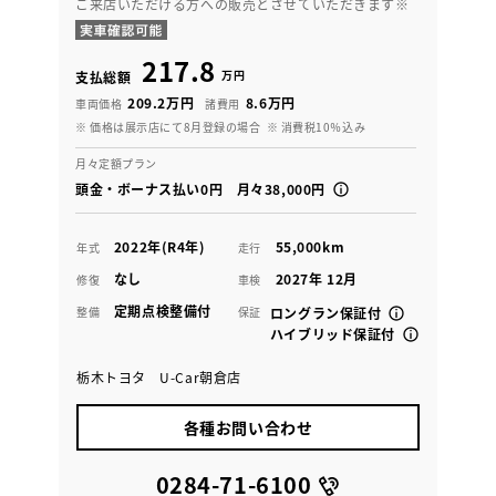
ご来店いただける方への販売とさせていただきます※
217.8
万円
支払総額
209.2万円
8.6万円
車両価格
諸費用
※ 価格は展示店にて8月登録の場合
※ 消費税10％込み
月々定額プラン
頭金・ボーナス払い0円 月々38,000円
2022年(R4年)
55,000km
年式
走行
なし
2027年 12月
修復
車検
定期点検整備付
整備
保証
ロングラン保証付
ハイブリッド保証付
栃木トヨタ U-Car朝倉店
各種お問い合わせ
0284-71-6100