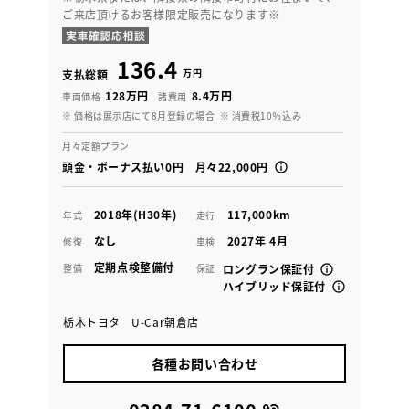
ご来店頂けるお客様限定販売になります※
136.4
万円
支払総額
128万円
8.4万円
車両価格
諸費用
※ 価格は展示店にて8月登録の場合
※ 消費税10％込み
月々定額プラン
頭金・ボーナス払い0円 月々22,000円
2018年(H30年)
117,000km
年式
走行
なし
2027年 4月
修復
車検
定期点検整備付
整備
保証
ロングラン保証付
ハイブリッド保証付
栃木トヨタ U-Car朝倉店
各種お問い合わせ