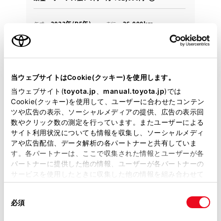
2023年(R5年)
26,000km
年式
走行
なし
2026年 12月
修復
車検
定期点検整備付
整備
保証
ロングラン保証付
ハイブリッド保証付
当ウェブサイトはCookie(クッキー)を使用します。
栃木トヨタ U-Car朝倉店
当ウェブサイト(
toyota.jp
、
manual.toyota.jp
)では
Cookie(クッキー)を使用して、ユーザーに合わせたコンテン
各種お問い合わせ
ツや広告の表示、ソーシャルメディアの提供、広告の表示回
数やクリック数の測定を行っています。またユーザーによる
0284-71-6100
サイト利用状況についても情報を収集し、ソーシャルメディ
アや広告配信、データ解析の各パートナーと共有していま
す。各パートナーは、ここで収集された情報とユーザーが各
パートナーに提供した他の情報、ユーザーが各パートナーの
サービスを使用したときに収集した他の情報を組み合わせて
使用することがあります。当ウェブサイトの使用を続行する
同
とCookie(クッキー)に同意したこととなります。
必須
意
の
「すべてのCookieを許可」をクリックすることで、お客様の