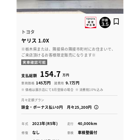
トヨタ
ヤリス 1.0X
※栃木県または、隣接県の隣接市町村にお住まいで、
ご来店頂けるお客様限定販売になります※
154.7
万円
支払総額
145万円
9.7万円
車両価格
諸費用
※ 価格は展示店にて8月登録の場合
※ 消費税10％込み
月々定額プラン
頭金・ボーナス払い0円 月々25,200円
2023年(R5年)
40,000km
年式
走行
なし
車検整備付
修復
車検