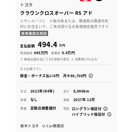
トヨタ
クラウンクロスオーバー RS アド
☆サンルーフ☆ ※栃木県または、隣接県の隣接市町
村にお住まいで、ご来店頂けるお客様限定販売です※
494.4
万円
支払総額
485万円
9.4万円
車両価格
諸費用
※ 価格は展示店にて8月登録の場合
※ 消費税10％込み
月々定額プラン
頭金・ボーナス払い0円 月々80,700円
2022年(R4年)
8,000km
年式
走行
なし
2027年 12月
修復
車検
定期点検整備付
整備
保証
ロングラン保証付
ハイブリッド保証付
栃木トヨタ U-Car朝倉店