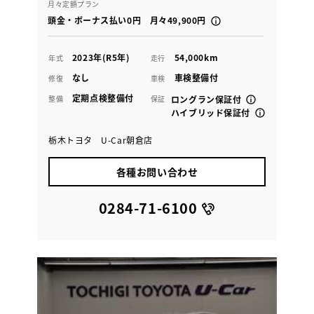
月々定額プラン
頭金・ボーナス払い0円 月々49,900円
2023年(R5年)
54,000km
年式
走行
なし
車検整備付
修復
車検
定期点検整備付
整備
保証
ロングラン保証付
ハイブリッド保証付
栃木トヨタ U-Car朝倉店
各種お問い合わせ
0284-71-6100