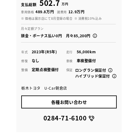
502.7
万円
支払総額
489.8万円
12.9万円
車両価格
諸費用
※ 価格は展示店にて8月登録の場合
※ 消費税10％込み
月々定額プラン
頭金・ボーナス払い0円 月々85,200円
2023年(R5年)
56,000km
年式
走行
なし
車検整備付
修復
車検
定期点検整備付
整備
保証
ロングラン保証付
ハイブリッド保証付
栃木トヨタ U-Car朝倉店
各種お問い合わせ
0284-71-6100