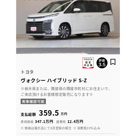
トヨタ
ヴォクシー ハイブリッド S-Z
※栃木県または、隣接県の隣接市町村にお住まいで、
ご来店頂けるお客様限定販売になります※
359.5
万円
支払総額
347.1万円
12.4万円
車両価格
諸費用
※ 価格は展示店にて8月登録の場合
※ 消費税10％込み