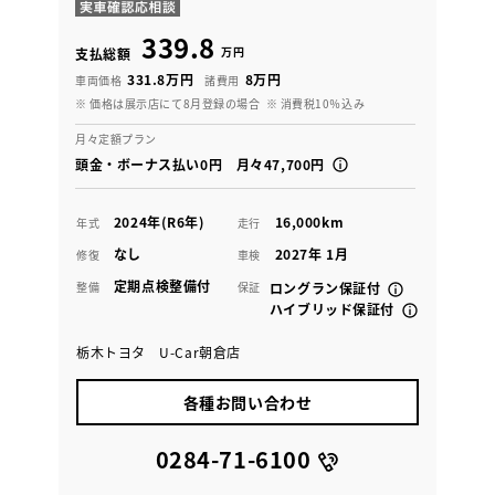
339.8
万円
支払総額
331.8万円
8万円
車両価格
諸費用
※ 価格は展示店にて8月登録の場合
※ 消費税10％込み
月々定額プラン
頭金・ボーナス払い0円 月々47,700円
2024年(R6年)
16,000km
年式
走行
なし
2027年 1月
修復
車検
定期点検整備付
整備
保証
ロングラン保証付
ハイブリッド保証付
栃木トヨタ U-Car朝倉店
各種お問い合わせ
0284-71-6100