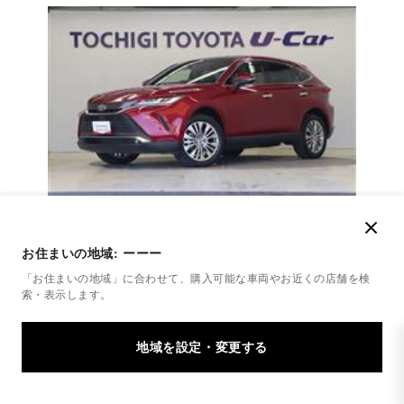
お住まいの地域:
ーーー
トヨタ
「お住まいの地域」に合わせて、購入可能な車両やお近くの店舗を
検
ハリアーハイブリッドZレザー4WD
索・表示します。
※栃木県または、隣接県の隣接市町村にお住まいで、
ご来店頂けるお客様限定販売になります※
347.5
万円
支払総額