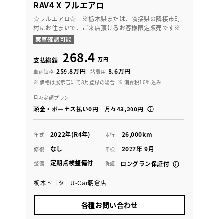
RAV4 X フルエアロ
☆フルエアロ☆ ※栃木県または、隣接県の隣接市町
村にお住まいで、ご来店頂けるお客様限定販売です※
268.4
万円
支払総額
259.8万円
8.6万円
車両価格
諸費用
※ 価格は展示店にて8月登録の場合
※ 消費税10％込み
月々定額プラン
頭金・ボーナス払い0円 月々43,200円
2022年(R4年)
26,000km
年式
走行
なし
2027年 9月
修復
車検
定期点検整備付
整備
保証
ロングラン保証付
栃木トヨタ U-Car朝倉店
各種お問い合わせ