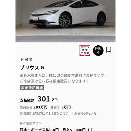
トヨタ
プリウス G
※栃木県または、隣接県の隣接市町村にお住まいで、
ご来店頂けるお客様限定販売になります※
301
万円
支払総額
293万円
8万円
車両価格
諸費用
※ 価格は展示店にて8月登録の場合
※ 消費税10％込み
月々定額プラン
頭金・ボーナス払い0円 月々51,000円