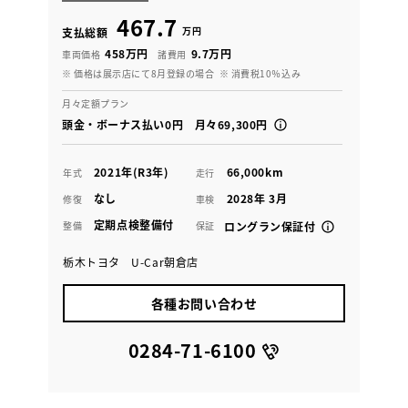
467.7
万円
支払総額
458万円
9.7万円
車両価格
諸費用
※ 価格は展示店にて8月登録の場合
※ 消費税10％込み
月々定額プラン
頭金・ボーナス払い0円 月々69,300円
2021年(R3年)
66,000km
年式
走行
なし
2028年 3月
修復
車検
定期点検整備付
整備
保証
ロングラン保証付
栃木トヨタ U-Car朝倉店
各種お問い合わせ
0284-71-6100