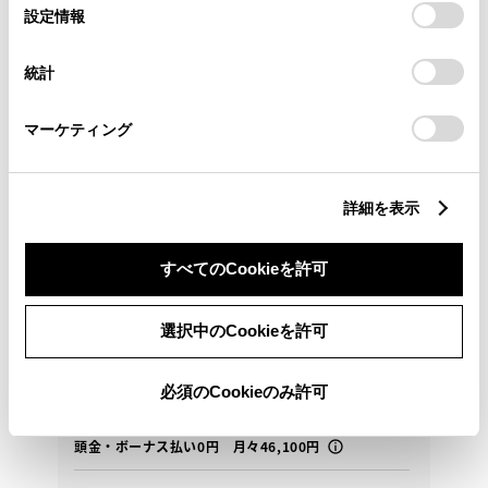
選
デバイスにすべてのCookie(クッキー)が保存されることに同
設定情報
択
意したことになります。Cookie(クッキー)のオプトアウト、
設定の変更、同意を撤回したりするにあたっては、当社の
統計
「
Cookie（クッキー）情報の取り扱いについて
」をご覧くだ
さい。
マーケティング
トヨタ
詳細を表示
シエンタ ハイブリッド Z 5ニン
※栃木県または、隣接県の隣接市町村にお住まいで、
ご来店頂けるお客様限定販売になります※
すべてのCookieを許可
276
選択中のCookieを許可
万円
支払総額
265万円
11万円
車両価格
諸費用
※ 価格は展示店にて8月登録の場合
※ 消費税10％込み
必須のCookieのみ許可
月々定額プラン
頭金・ボーナス払い0円 月々46,100円