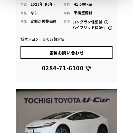
2023年(R5年)
41,000km
年式
走行
なし
車検整備付
修復
車検
定期点検整備付
整備
保証
ロングラン保証付
ハイブリッド保証付
栃木トヨタ U-Car朝倉店
各種お問い合わせ
0284-71-6100