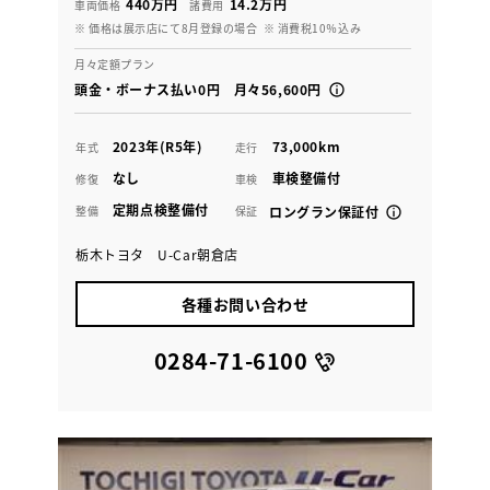
440万円
14.2万円
車両価格
諸費用
※ 価格は展示店にて8月登録の場合
※ 消費税10％込み
月々定額プラン
頭金・ボーナス払い0円 月々56,600円
2023年(R5年)
73,000km
年式
走行
なし
車検整備付
修復
車検
定期点検整備付
整備
保証
ロングラン保証付
栃木トヨタ U-Car朝倉店
各種お問い合わせ
0284-71-6100