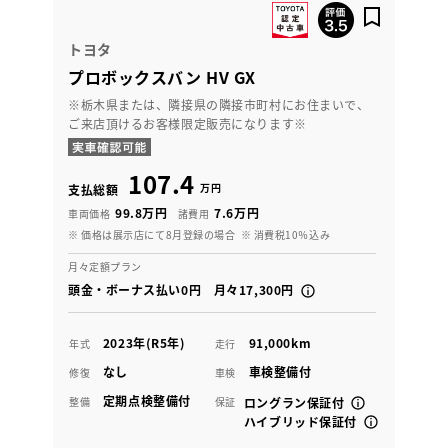
トヨタ
プロボックスバン HV GX
※栃木県または、隣接県の隣接市町村にお住まいで、
ご来店頂けるお客様限定販売になります※
107.4
万円
支払総額
99.8万円
7.6万円
車両価格
諸費用
※ 価格は展示店にて8月登録の場合
※ 消費税10％込み
月々定額プラン
頭金・ボーナス払い0円 月々17,300円
2023年(R5年)
91,000km
年式
走行
なし
車検整備付
修復
車検
定期点検整備付
整備
保証
ロングラン保証付
ハイブリッド保証付