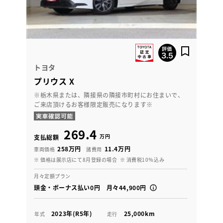
トヨタ
プリウス X
※栃木県または、隣接県の隣接市町村にお住まいで、
ご来店頂けるお客様限定販売になります※
269.4
万円
支払総額
258万円
11.4万円
車両価格
諸費用
※ 価格は展示店にて8月登録の場合
※ 消費税10％込み
月々定額プラン
頭金・ボーナス払い0円 月々44,900円
2023年(R5年)
25,000km
年式
走行