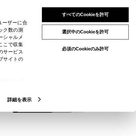
検索
メニュー
ログイン
すべてのCookieを許可
、ユーザーに合
ック数の測
選択中のCookieを許可
ーシャルメ
ここで収集
必須のCookieのみ許可
メニュー
のサービス
ブサイトの
域
未設定
ie(クッキ
、設定の変
扱いについ
詳細を表示