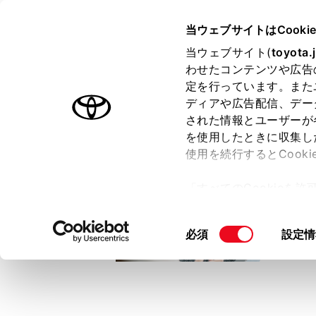
TOYOTA
当ウェブサイトはCooki
当ウェブサイト(
toyota.
わせたコンテンツや広告
ラインアップ
オーナーサポート
トピックス
定を行っています。また
ディアや広告配信、デー
トヨタ認定中古車
された情報とユーザーが
を使用したときに収集し
中古車を探す
トヨタ認定中古車の魅力
3つの買い方
使用を続行するとCook
「すべてのCookieを
ー)が保存されることに同
更、同意を撤回したりす
同
必須
設定情
て
」をご覧ください。
意
の
選
択