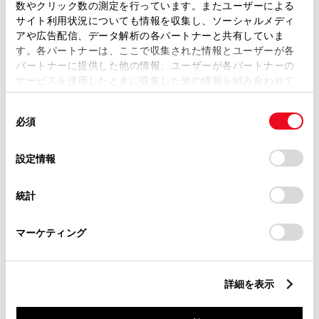
数やクリック数の測定を行っています。またユーザーによる
サイト利用状況についても情報を収集し、ソーシャルメディ
各種お問い合わせ
アや広告配信、データ解析の各パートナーと共有していま
す。各パートナーは、ここで収集された情報とユーザーが各
048-261-8411
パートナーに提供した他の情報、ユーザーが各パートナーの
サービスを使用したときに収集した他の情報を組み合わせて
使用することがあります。当ウェブサイトの使用を続行する
同
とCookie(クッキー)に同意したこととなります。
必須
意
の
「すべてのCookieを許可」をクリックすることで、お客様の
選
デバイスにすべてのCookie(クッキー)が保存されることに同
設定情報
択
意したことになります。Cookie(クッキー)のオプトアウト、
設定の変更、同意を撤回したりするにあたっては、当社の
統計
「
Cookie（クッキー）情報の取り扱いについて
」をご覧くだ
さい。
マーケティング
詳細を表示