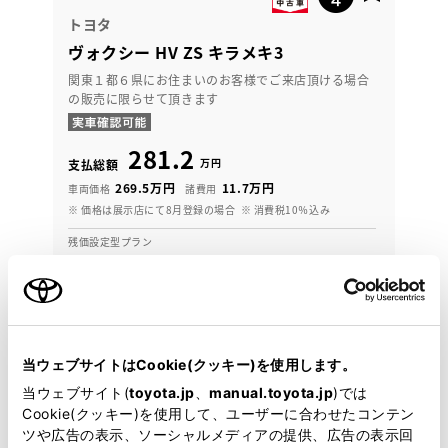
トヨタ
ヴォクシー HV ZS キラメキ3
関東１都６県にお住まいのお客様でご来店頂ける場合
の販売に限らせて頂きます
281.2
万円
支払総額
269.5万円
11.7万円
車両価格
諸費用
※ 価格は展示店にて8月登録の場合
※ 消費税10％込み
残価設定型プラン
月々28,900円
2021年(R3年)
70,000km
年式
走行
なし
車検整備付
修復
車検
当ウェブサイトはCookie(クッキー)を使用します。
定期点検整備付
整備
保証
ロングラン保証付
当ウェブサイト(
toyota.jp
、
manual.toyota.jp
)では
ハイブリッド保証付
Cookie(クッキー)を使用して、ユーザーに合わせたコンテン
ツや広告の表示、ソーシャルメディアの提供、広告の表示回
埼玉トヨタ 川口北店