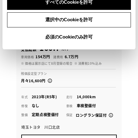
すべてのCookieを許可
ダイハツ
タント ファンクロスターボ
選択中のCookieを許可
関東１都６県にお住まいのお客様でご来店頂ける場合
の販売に限らせて頂きます
必須のCookieのみ許可
160.7
万円
支払総額
154万円
6.7万円
車両価格
諸費用
※ 価格は展示店にて8月登録の場合
※ 消費税10％込み
残価設定型プラン
月々16,600円
2023年(R5年)
14,000km
年式
走行
なし
車検整備付
修復
車検
定期点検整備付
整備
保証
ロングラン保証付
埼玉トヨタ 川口北店