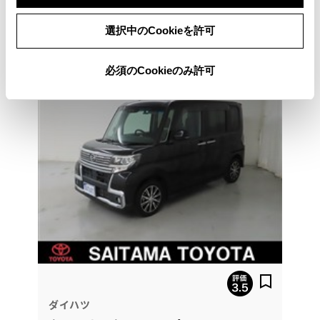
048-737-1131
選択中のCookieを許可
必須のCookieのみ許可
ダイハツ