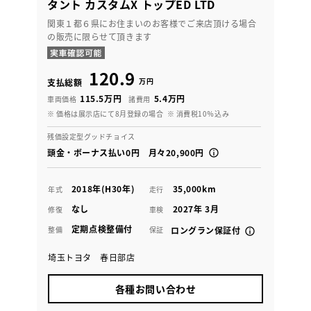
タント カスタムX トップED LTD
関東１都６県にお住まいのお客様でご来店頂ける場合
の販売に限らせて頂きます
120.9
万円
支払総額
115.5万円
5.4万円
車両価格
諸費用
※ 価格は展示店にて8月登録の場合
※ 消費税10％込み
残価設定型グッドチョイス
頭金・ボーナス払い0円 月々20,900円
2018年(H30年)
35,000km
年式
走行
なし
2027年 3月
修復
車検
定期点検整備付
整備
保証
ロングラン保証付
埼玉トヨタ 春日部店
各種お問い合わせ