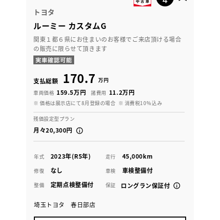
トヨタ
ルーミー カスタムG
関東１都６県にお住まいのお客様でご来店頂ける場合
の販売に限らせて頂きます
170.7
万円
支払総額
159.5万円
11.2万円
車両価格
諸費用
※ 価格は展示店にて8月登録の場合
※ 消費税10％込み
残価設定型プラン
月々20,300円
2023年(R5年)
45,000km
年式
走行
なし
車検整備付
修復
車検
定期点検整備付
整備
保証
ロングラン保証付
埼玉トヨタ 春日部店