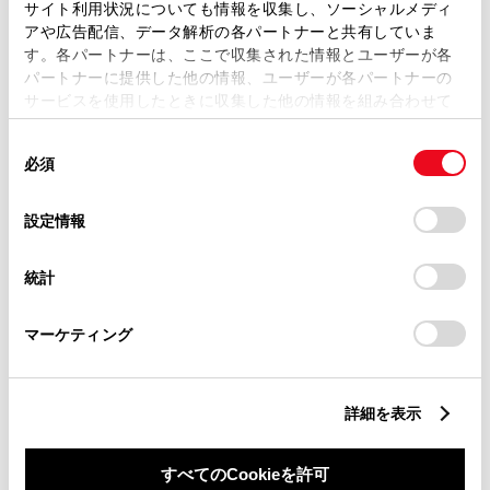
トヨタ
サイト利用状況についても情報を収集し、ソーシャルメディ
ライズ Z
アや広告配信、データ解析の各パートナーと共有していま
す。各パートナーは、ここで収集された情報とユーザーが各
関東１都６県にお住まいのお客様でご来店頂ける場合
パートナーに提供した他の情報、ユーザーが各パートナーの
の販売に限らせて頂きます
サービスを使用したときに収集した他の情報を組み合わせて
使用することがあります。当ウェブサイトの使用を続行する
202.8
同
とCookie(クッキー)に同意したこととなります。
万円
支払総額
必須
意
192.5万円
10.3万円
車両価格
諸費用
の
「すべてのCookieを許可」をクリックすることで、お客様の
※ 価格は展示店にて8月登録の場合
※ 消費税10％込み
選
デバイスにすべてのCookie(クッキー)が保存されることに同
設定情報
択
意したことになります。Cookie(クッキー)のオプトアウト、
残価設定型プラン
設定の変更、同意を撤回したりするにあたっては、当社の
月々25,000円
統計
「
Cookie（クッキー）情報の取り扱いについて
」をご覧くだ
さい。
2021年(R3年)
46,000km
年式
走行
マーケティング
なし
車検整備付
修復
車検
定期点検整備付
整備
保証
ロングラン保証付
詳細を表示
埼玉トヨタ 春日部店
すべてのCookieを許可
各種お問い合わせ