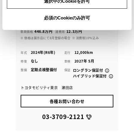
選択中のCookieを許可
せていただきます
必須のCookieのみ許可
459.1
万円
支払総額
446.8万円
12.3万円
車両価格
諸費用
※ 価格は展示店にて8月登録の場合
※ 消費税10％込み
2024年(R6年)
12,000km
年式
走行
なし
2027年 5月
修復
車検
定期点検整備付
整備
保証
ロングラン保証付
ハイブリッド保証付
トヨタモビリティ東京 瀬田店
各種お問い合わせ
03-3709-2121