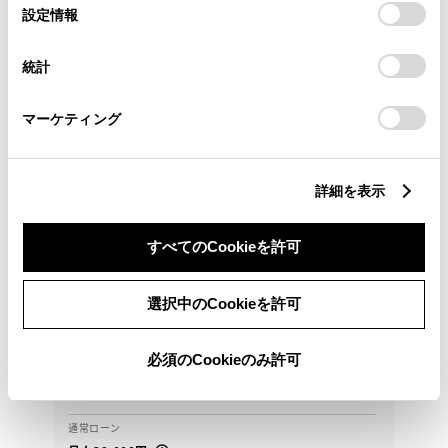
選
デバイスにすべてのCookie(クッキー)が保存されることに同
設定情報
択
意したことになります。Cookie(クッキー)のオプトアウト、
設定の変更、同意を撤回したりするにあたっては、当社の
統計
「
Cookie（クッキー）情報の取り扱いについて
」をご覧くだ
さい。
マーケティング
詳細を表示
トヨタ
カローラクロス ハイブリッド Z
すべてのCookieを許可
当該車両は店舗に展示しておりません。現車確認を希
望される場合は事前にご連絡ください♪
選択中のCookieを許可
293.6
万円
支払総額
必須のCookieのみ許可
277.8万円
15.8万円
車両価格
諸費用
※ 価格は展示店にて8月登録の場合
※ 消費税10％込み
通常ローン