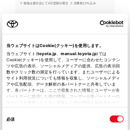
※ 価格は展示店にて8月登録の場合
※ 消費税10％込み
2017年(H29年)
29,000km
年式
走行
なし
車検整備付
修復
車検
定期点検整備付
整備
保証
ロングラン保証付
ハイブリッド保証付
当ウェブサイトはCookie(クッキー)を使用します。
トヨタモビリティ東京 Ｕ－Ｃａｒ金町店
当ウェブサイト(
toyota.jp
、
manual.toyota.jp
)では
Cookie(クッキー)を使用して、ユーザーに合わせたコンテン
各種お問い合わせ
ツや広告の表示、ソーシャルメディアの提供、広告の表示回
数やクリック数の測定を行っています。またユーザーによる
03-3609-3351
サイト利用状況についても情報を収集し、ソーシャルメディ
アや広告配信、データ解析の各パートナーと共有していま
す。各パートナーは、ここで収集された情報とユーザーが各
パートナーに提供した他の情報、ユーザーが各パートナーの
サービスを使用したときに収集した他の情報を組み合わせて
使用することがあります。当ウェブサイトの使用を続行する
同
とCookie(クッキー)に同意したこととなります。
必須
意
の
「すべてのCookieを許可」をクリックすることで、お客様の