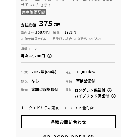
せていただきます
375
万円
支払総額
358万円
17万円
車両価格
諸費用
※ 価格は展示店にて8月登録の場合
※ 消費税10％込み
通常ローン
月々37,200円
2022年(R4年)
15,000km
年式
走行
なし
車検整備付
修復
車検
定期点検整備付
整備
保証
ロングラン保証付
ハイブリッド保証付
トヨタモビリティ東京 Ｕ－Ｃａｒ金町店
各種お問い合わせ