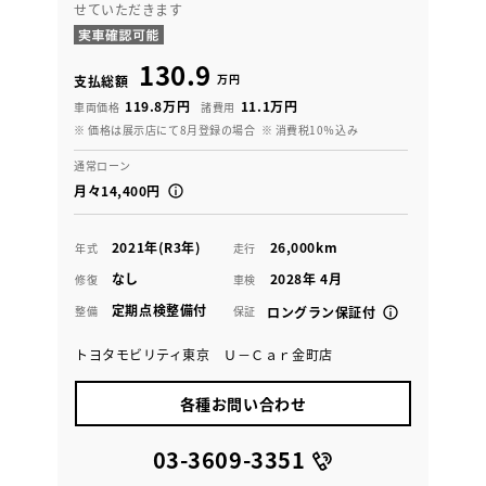
せていただきます
130.9
万円
支払総額
119.8万円
11.1万円
車両価格
諸費用
※ 価格は展示店にて8月登録の場合
※ 消費税10％込み
通常ローン
月々14,400円
2021年(R3年)
26,000km
年式
走行
なし
2028年 4月
修復
車検
定期点検整備付
整備
保証
ロングラン保証付
トヨタモビリティ東京 Ｕ－Ｃａｒ金町店
各種お問い合わせ
03-3609-3351