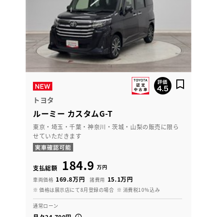
トヨタ
ルーミー カスタムG-T
東京・埼玉・千葉・神奈川・茨城・山梨の販売に限ら
せていただきます
184.9
万円
支払総額
169.8万円
15.1万円
車両価格
諸費用
※ 価格は展示店にて8月登録の場合
※ 消費税10％込み
通常ローン
月々24,700円