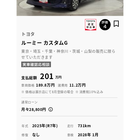
トヨタ
ルーミー カスタムG
東京・埼玉・千葉・神奈川・茨城・山梨の販売に限ら
せていただきます
201
万円
支払総額
189.8万円
11.2万円
車両価格
諸費用
※ 価格は展示店にて8月登録の場合
※ 消費税10％込み
通常ローン
月々28,800円
2025年(R7年)
731km
年式
走行
なし
2028年 1月
修復
車検