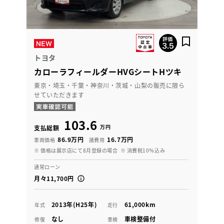
トヨタ
カローラフィールダーHVGシートHツキ
東京・埼玉・千葉・神奈川・茨城・山梨の販売に限ら
せていただきます
103.6
万円
支払総額
86.9万円
16.7万円
車両価格
諸費用
※ 価格は展示店にて8月登録の場合
※ 消費税10％込み
通常ローン
月々11,700円
2013年(H25年)
61,000km
年式
走行
なし
車検整備付
修復
車検