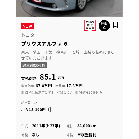
トヨタ
プリウスアルファ G
東京・埼玉・千葉・神奈川・茨城・山梨の販売に限ら
せていただきます
85.1
万円
支払総額
67.8万円
17.3万円
車両価格
諸費用
※ 価格は展示店にて8月登録の場合
※ 消費税10％込み
通常ローン
月々15,100円
2011年(H23年)
84,000km
年式
走行
なし
車検整備付
修復
車検