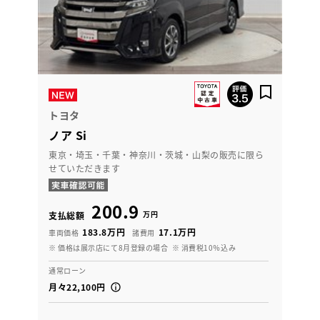
トヨタ
ノア Si
東京・埼玉・千葉・神奈川・茨城・山梨の販売に限ら
せていただきます
200.9
万円
支払総額
183.8万円
17.1万円
車両価格
諸費用
※ 価格は展示店にて8月登録の場合
※ 消費税10％込み
通常ローン
月々22,100円