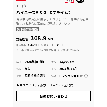
トヨタ
ハイエースV S-GL Dプライム2
当該車両は店舗に展示しておりません。現車確認を希
望される場合は事前にご連絡ください♪
368.9
万円
支払総額
358万円
10.9万円
車両価格
諸費用
※ 価格は展示店にて8月登録の場合
※ 消費税10％込み
2025年(R7年)
13,000km
年式
走行
なし
2027年 11月
修復
車検
定期点検整備付
整備
保証
ロングラン保証付
トヨタモビリティ東京 Ｕ－Ｃａｒ金町店
各種お問い合わせ