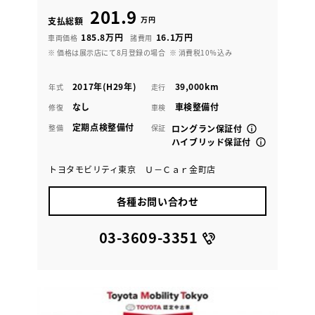
201.9
万円
支払総額
185.8万円
16.1万円
車両価格
諸費用
※ 価格は展示店にて8月登録の場合
※ 消費税10％込み
2017年(H29年)
39,000km
年式
走行
なし
車検整備付
修復
車検
定期点検整備付
整備
保証
ロングラン保証付
ハイブリッド保証付
トヨタモビリティ東京 Ｕ－Ｃａｒ金町店
各種お問い合わせ
03-3609-3351