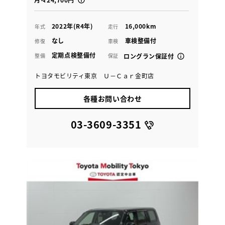
2022年(R4年)
16,000km
年式
走行
なし
車検整備付
修復
車検
定期点検整備付
整備
保証
ロングラン保証付
トヨタモビリティ東京 Ｕ－Ｃａｒ金町店
各種お問い合わせ
03-3609-3351