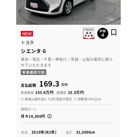
トヨタ
シエンタ G
東京・埼玉・千葉・神奈川・茨城・山梨の販売に限ら
せていただきます
169.3
万円
支払総額
153.8万円
15.5万円
車両価格
諸費用
※ 価格は展示店にて8月登録の場合
※ 消費税10％込み
通常ローン
月々19,300円
2019年(R1年)
31,000km
年式
走行