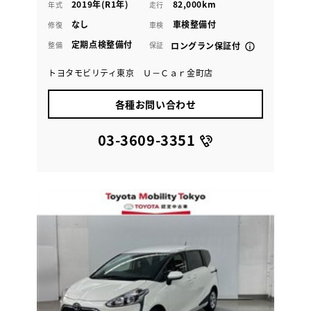
2019年(R1年)
82,000km
年式
走行
なし
車検整備付
修復
車検
定期点検整備付
整備
保証
ロングラン保証付
トヨタモビリティ東京 Ｕ－Ｃａｒ金町店
各種お問い合わせ
03-3609-3351