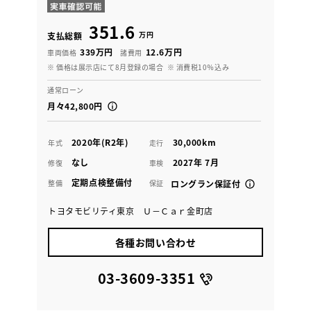
351.6
万円
支払総額
339万円
12.6万円
車両価格
諸費用
※ 価格は展示店にて8月登録の場合
※ 消費税10％込み
通常ローン
月々42,800円
2020年(R2年)
30,000km
年式
走行
なし
2027年 7月
修復
車検
定期点検整備付
整備
保証
ロングラン保証付
トヨタモビリティ東京 Ｕ－Ｃａｒ金町店
各種お問い合わせ
03-3609-3351