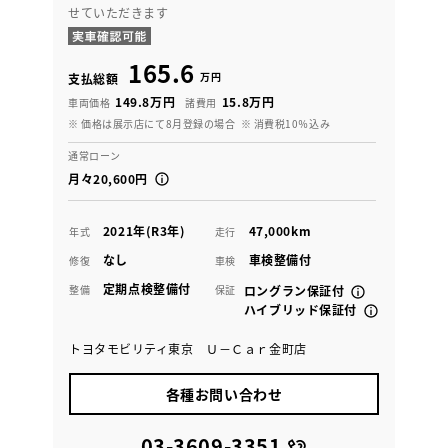
せていただきます
165.6
万円
支払総額
149.8万円
15.8万円
車両価格
諸費用
※ 価格は展示店にて8月登録の場合
※ 消費税10％込み
通常ローン
月々20,600円
2021年(R3年)
47,000km
年式
走行
なし
車検整備付
修復
車検
定期点検整備付
整備
保証
ロングラン保証付
ハイブリッド保証付
トヨタモビリティ東京 Ｕ－Ｃａｒ金町店
各種お問い合わせ
03-3609-3351