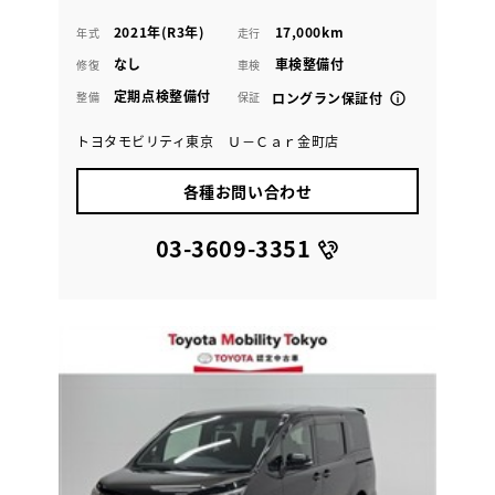
2021年(R3年)
17,000km
年式
走行
なし
車検整備付
修復
車検
定期点検整備付
整備
保証
ロングラン保証付
トヨタモビリティ東京 Ｕ－Ｃａｒ金町店
各種お問い合わせ
03-3609-3351