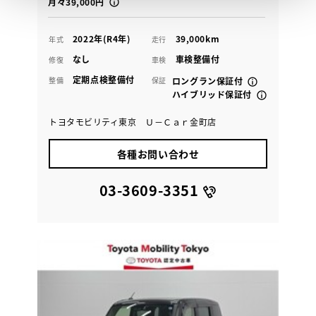
月々39,000円
2022年(R4年)
39,000km
年式
走行
なし
車検整備付
修復
車検
定期点検整備付
整備
保証
ロングラン保証付
ハイブリッド保証付
トヨタモビリティ東京 Ｕ－Ｃａｒ金町店
各種お問い合わせ
03-3609-3351