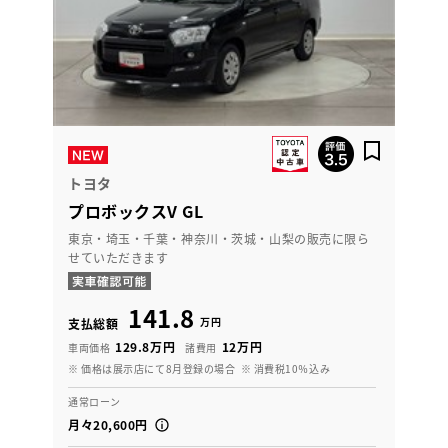
トヨタ
プロボックスV GL
東京・埼玉・千葉・神奈川・茨城・山梨の販売に限ら
せていただきます
141.8
万円
支払総額
129.8万円
12万円
車両価格
諸費用
※ 価格は展示店にて8月登録の場合
※ 消費税10％込み
通常ローン
月々20,600円