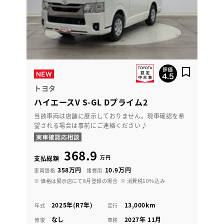
トヨタ
ハイエースV S-GL Dプライム2
当該車両は店舗に展示しておりません。現車確認を希
望される場合は事前にご連絡ください♪
368.9
万円
支払総額
358万円
10.9万円
車両価格
諸費用
※ 価格は展示店にて8月登録の場合
※ 消費税10％込み
2025年(R7年)
13,000km
年式
走行
なし
2027年 11月
修復
車検