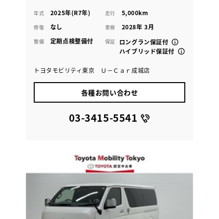
2025年(R7年)
5,000km
年式
走行
なし
2028年 3月
修復
車検
定期点検整備付
整備
保証
ロングラン保証付
ハイブリッド保証付
トヨタモビリティ東京 Ｕ－Ｃａｒ成城店
各種お問い合わせ
03-3415-5541