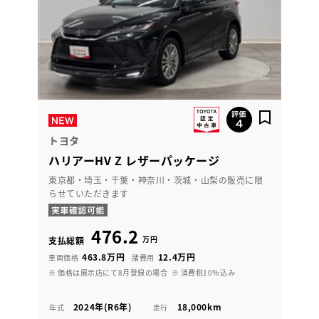
トヨタ
ハリアーHV Z レザーパッケージ
東京都・埼玉・千葉・神奈川・茨城・山梨の販売に限
らせていただきます
476.2
万円
支払総額
463.8万円
12.4万円
車両価格
諸費用
※ 価格は展示店にて8月登録の場合
※ 消費税10％込み
2024年(R6年)
18,000km
年式
走行