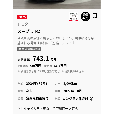
トヨタ
スープラ RZ
当該車両は店舗に展示しておりません。現車確認を希
望される場合は事前にご連絡ください♪
743.1
万円
支払総額
730万円
13.1万円
車両価格
諸費用
※ 価格は展示店にて8月登録の場合
※ 消費税10％込み
2024年(R6年)
3,000km
年式
走行
なし
2027年 10月
修復
車検
定期点検整備付
整備
保証
ロングラン保証付
トヨタモビリティ東京 江戸川西一之江店