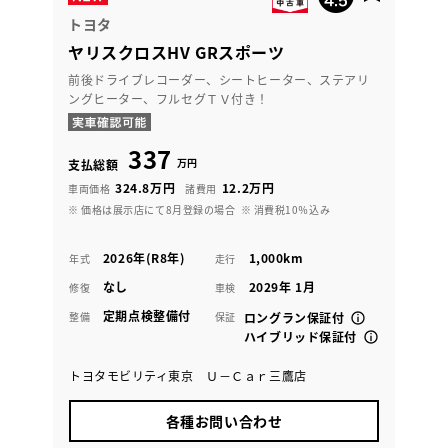
トヨタ
ヤリスクロスHV GRスポーツ
前後ドライブレコーダー、シートヒーター、ステアリ
ングヒーター、フルセグＴＶ付き！
337
万円
支払総額
324.8万円
12.2万円
車両価格
諸費用
※ 価格は展示店にて8月登録の場合
※ 消費税10％込み
2026年(R8年)
1,000km
年式
走行
なし
2029年 1月
修復
車検
定期点検整備付
整備
保証
ロングラン保証付
ハイブリッド保証付
トヨタモビリティ東京 Ｕ－Ｃａｒ三鷹店
各種お問い合わせ