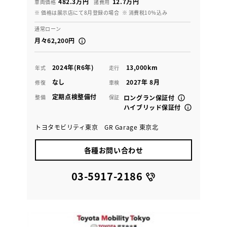
482.3万円
12.7万円
車両価格
諸費用
※ 価格は展示店にて8月登録の場合
※ 消費税10％込み
通常ローン
月々62,200円
2024年(R6年)
13,000km
年式
走行
なし
2027年 8月
修復
車検
定期点検整備付
整備
保証
ロングラン保証付
ハイブリッド保証付
トヨタモビリティ東京 GR Garage 東京北
各種お問い合わせ
03-5917-2186