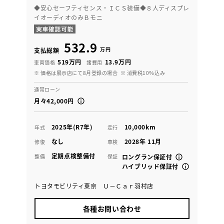
◆安心セーフティセンス・ＩＣＳ装備◆８人ディスプレ
イオーディオのみＢモニ
532.9
万円
支払総額
519万円
13.9万円
車両価格
諸費用
※ 価格は展示店にて8月登録の場合
※ 消費税10％込み
通常ローン
月々42,000円
2025年(R7年)
10,000km
年式
走行
なし
2028年 11月
修復
車検
定期点検整備付
整備
保証
ロングラン保証付
ハイブリッド保証付
トヨタモビリティ東京 Ｕ－Ｃａｒ羽村店
各種お問い合わせ