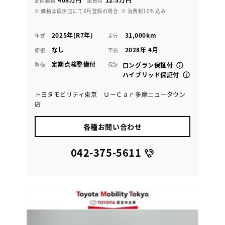
車両価格
諸費用
※ 価格は展示店にて8月登録の場合
※ 消費税10％込み
2025年(R7年)
31,000km
年式
走行
なし
2028年 4月
修復
車検
定期点検整備付
整備
保証
ロングラン保証付
ハイブリッド保証付
トヨタモビリティ東京 Ｕ－Ｃａｒ多摩ニュータウン
店
各種お問い合わせ
042-375-5611