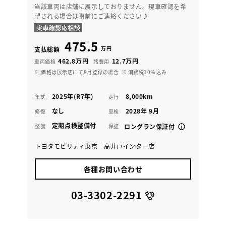
当該車両は店舗に展示しておりません。現車確認を希
望される場合は事前にご連絡ください♪
475.5
万円
支払総額
462.8万円
12.7万円
車両価格
諸費用
※ 価格は展示店にて8月登録の場合
※ 消費税10％込み
2025年(R7年)
8,000km
年式
走行
なし
2028年 9月
修復
車検
定期点検整備付
整備
保証
ロングラン保証付
トヨタモビリティ東京 高井戸インター店
各種お問い合わせ
03-3302-2291