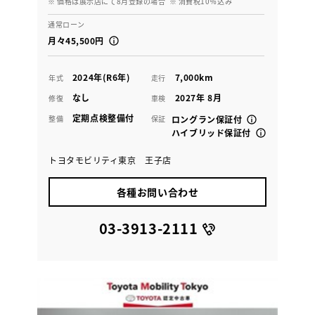
※ 価格は展示店にて8月登録の場合
※ 消費税10％込み
通常ローン
月々45,500円
2024年(R6年)
7,000km
年式
走行
なし
2027年 8月
修復
車検
定期点検整備付
整備
保証
ロングラン保証付
ハイブリッド保証付
トヨタモビリティ東京 王子店
各種お問い合わせ
03-3913-2111