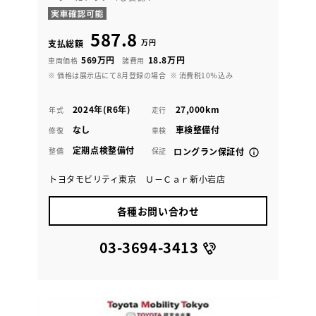
587.8
万円
支払総額
569万円
18.8万円
車両価格
諸費用
※ 価格は展示店にて8月登録の場合
※ 消費税10％込み
2024年(R6年)
27,000km
年式
走行
なし
車検整備付
修復
車検
定期点検整備付
整備
保証
ロングラン保証付
トヨタモビリティ東京 Ｕ－Ｃａｒ新小岩店
各種お問い合わせ
03-3694-3413