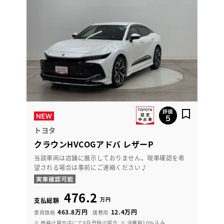
トヨタ
クラウンHVCOGアドバ レザーP
当該車両は店舗に展示しておりません。現車確認を希
望される場合は事前にご連絡ください♪
476.2
万円
支払総額
463.8万円
12.4万円
車両価格
諸費用
※ 価格は展示店にて8月登録の場合
※ 消費税10％込み