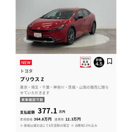
トヨタ
プリウス Z
東京・埼玉・千葉・神奈川・茨城・山梨の販売に限ら
せていただきます
377.1
万円
支払総額
364.8万円
12.3万円
車両価格
諸費用
※ 価格は展示店にて8月登録の場合
※ 消費税10％込み