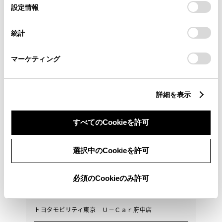
選
デバイスにすべてのCookie(クッキー)が保存されることに同
トヨタ
設定情報
択
意したことになります。Cookie(クッキー)のオプトアウト、
ヴェルファイアHV Z プレミア
設定の変更、同意を撤回したりするにあたっては、当社の
統計
東京・埼玉・千葉・神奈川・茨城・山梨の販売に限ら
「
Cookie（クッキー）情報の取り扱いについて
」をご覧くだ
せていただきます
さい。
マーケティング
687.2
万円
支払総額
674万円
13.2万円
車両価格
諸費用
詳細を表示
※ 価格は展示店にて8月登録の場合
※ 消費税10％込み
通常ローン
すべてのCookieを許可
月々51,700円
選択中のCookieを許可
2024年(R6年)
29,000km
年式
走行
なし
2027年 10月
修復
車検
必須のCookieのみ許可
定期点検整備付
整備
保証
ロングラン保証付
ハイブリッド保証付
トヨタモビリティ東京 Ｕ－Ｃａｒ府中店