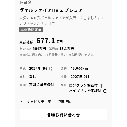
トヨタ
ヴェルファイアHV Z プレミア
人気の４０系ヴェルファイアが入荷いたしました。モ
デリスタフルエアロ付
677.1
万円
支払総額
664万円
13.1万円
車両価格
諸費用
※ 価格は展示店にて8月登録の場合
※ 消費税10％込み
2024年(R6年)
45,000km
年式
走行
なし
2027年 9月
修復
車検
定期点検整備付
整備
保証
ロングラン保証付
ハイブリッド保証付
トヨタモビリティ東京 南町田店
各種お問い合わせ