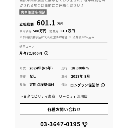
望される場合は事前にご連絡ください♪
601.1
万円
支払総額
588万円
13.1万円
車両価格
諸費用
※ 価格は展示店にて8月登録の場合
※ 消費税10％込み
通常ローン
月々72,800円
2024年(R6年)
18,000km
年式
走行
なし
2027年 8月
修復
車検
定期点検整備付
整備
保証
ロングラン保証付
トヨタモビリティ東京 Ｕ－Ｃａｒ深川店
各種お問い合わせ
03-3647-0195