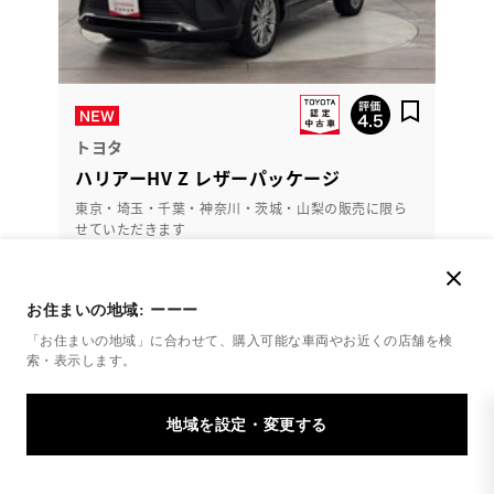
トヨタ
ハリアーHV Z レザーパッケージ
東京・埼玉・千葉・神奈川・茨城・山梨の販売に限ら
せていただきます
475.4
万円
支払総額
お住まいの地域:
ーーー
462.8万円
12.6万円
車両価格
諸費用
「お住まいの地域」に合わせて、購入可能な車両やお近くの店舗を
検
※ 価格は展示店にて8月登録の場合
※ 消費税10％込み
索・表示します。
2024年(R6年)
16,000km
年式
走行
なし
2027年 11月
修復
車検
定期点検整備付
整備
保証
ロングラン保証付
ハイブリッド保証付