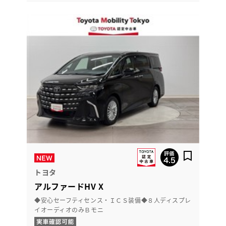
トヨタ
アルファードHV X
◆安心セーフティセンス・ＩＣＳ装備◆８人ディスプレ
イオーディオのみＢモニ