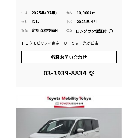
2025年(R7年)
10,000km
年式
走行
なし
2028年 4月
修復
車検
定期点検整備付
整備
保証
ロングラン保証付
トヨタモビリティ東京 Ｕ－Ｃａｒ光が丘店
各種お問い合わせ
03-3939-8834