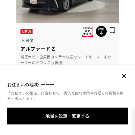
トヨタ
アルファード Z
純正ナビ・全周囲カメラ☆快適なシートヒーター＆ク
ーラーにドラレコも装備！
587.8
万円
支払総額
お住まいの地域:
ーーー
569万円
18.8万円
車両価格
諸費用
「お住まいの地域」に合わせて、購入可能な車両やお近くの店舗を
検
※ 価格は展示店にて8月登録の場合
※ 消費税10％込み
索・表示します。
2024年(R6年)
27,000km
年式
走行
なし
車検整備付
修復
車検
定期点検整備付
整備
保証
ロングラン保証付