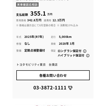
355.1
万円
支払総額
342.8万円
12.3万円
車両価格
諸費用
※ 価格は展示店にて8月登録の場合
※ 消費税10％込み
2025年(R7年)
5,000km
年式
走行
なし
2028年 3月
修復
車検
定期点検整備付
整備
保証
ロングラン保証付
ハイブリッド保証付
トヨタモビリティ東京 台東店
各種お問い合わせ
03-3872-1111