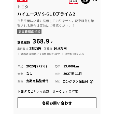
トヨタ
ハイエースV S-GL Dプライム2
当該車両は店舗に展示しておりません。現車確認を希
望される場合は事前にご連絡ください♪
368.9
万円
支払総額
358万円
10.9万円
車両価格
諸費用
※ 価格は展示店にて8月登録の場合
※ 消費税10％込み
2025年(R7年)
13,000km
年式
走行
なし
2027年 11月
修復
車検
定期点検整備付
整備
保証
ロングラン保証付
トヨタモビリティ東京 Ｕ－Ｃａｒ金町店
各種お問い合わせ