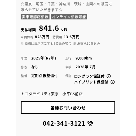
☆東京・埼玉・千葉・神奈川・茨城・山梨への販売に
限らせていただきます☆
841.6
万円
支払総額
828万円
13.6万円
車両価格
諸費用
※ 価格は展示店にて8月登録の場合
※ 消費税10％込み
2025年(R7年)
9,000km
年式
走行
なし
2028年 7月
修復
車検
定期点検整備付
整備
保証
ロングラン保証付
ハイブリッド保証付
トヨタモビリティ東京 小平BS前店
各種お問い合わせ
042-341-3121