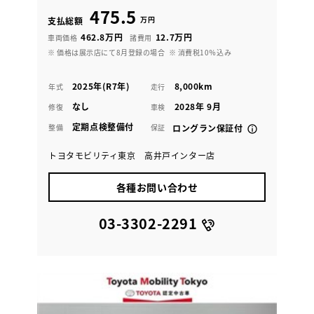
475.5
万円
支払総額
462.8万円
12.7万円
車両価格
諸費用
※ 価格は展示店にて8月登録の場合
※ 消費税10％込み
2025年(R7年)
8,000km
年式
走行
なし
2028年 9月
修復
車検
定期点検整備付
整備
保証
ロングラン保証付
トヨタモビリティ東京 高井戸インター店
各種お問い合わせ
03-3302-2291