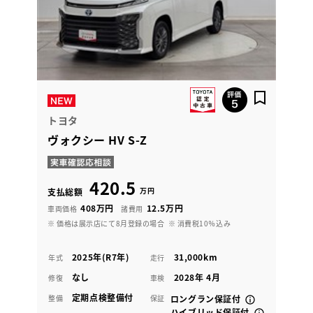
トヨタ
ヴォクシー HV S-Z
420.5
万円
支払総額
408万円
12.5万円
車両価格
諸費用
※ 価格は展示店にて8月登録の場合
※ 消費税10％込み
2025年(R7年)
31,000km
年式
走行
なし
2028年 4月
修復
車検
定期点検整備付
整備
保証
ロングラン保証付
ハイブリッド保証付