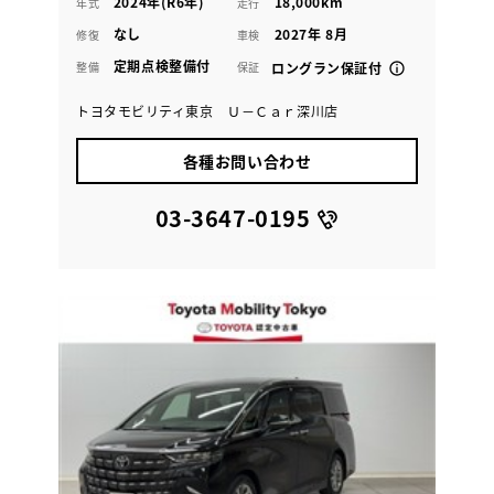
2024年(R6年)
18,000km
年式
走行
なし
2027年 8月
修復
車検
定期点検整備付
整備
保証
ロングラン保証付
トヨタモビリティ東京 Ｕ－Ｃａｒ深川店
各種お問い合わせ
03-3647-0195