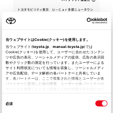
トヨタモビリティ東京 Ｕ－Ｃａｒ多摩ニュータウン
店
各種お問い合わせ
042-375-5611
当ウェブサイトはCookie(クッキー)を使用します。
当ウェブサイト(
toyota.jp
、
manual.toyota.jp
)では
Cookie(クッキー)を使用して、ユーザーに合わせたコンテン
ツや広告の表示、ソーシャルメディアの提供、広告の表示回
数やクリック数の測定を行っています。またユーザーによる
サイト利用状況についても情報を収集し、ソーシャルメディ
アや広告配信、データ解析の各パートナーと共有していま
す。各パートナーは、ここで収集された情報とユーザーが各
パートナーに提供した他の情報、ユーザーが各パートナーの
サービスを使用したときに収集した他の情報を組み合わせて
使用することがあります。当ウェブサイトの使用を続行する
同
とCookie(クッキー)に同意したこととなります。
必須
意
の
「すべてのCookieを許可」をクリックすることで、お客様の