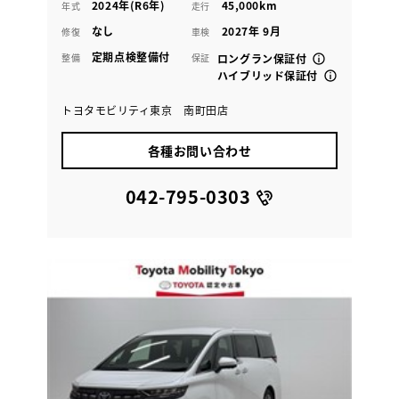
2024年(R6年)
45,000km
年式
走行
なし
2027年 9月
修復
車検
定期点検整備付
整備
保証
ロングラン保証付
ハイブリッド保証付
トヨタモビリティ東京 南町田店
各種お問い合わせ
042-795-0303