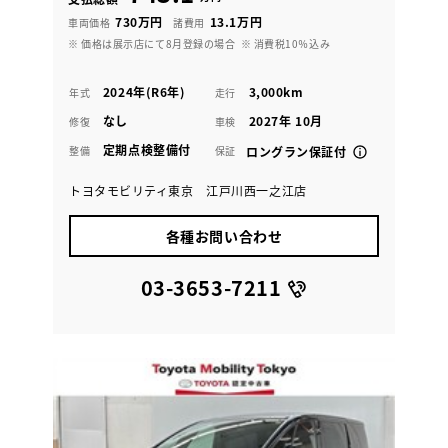
730万円
13.1万円
車両価格
諸費用
※ 価格は展示店にて8月登録の場合
※ 消費税10％込み
2024年(R6年)
3,000km
年式
走行
なし
2027年 10月
修復
車検
定期点検整備付
整備
保証
ロングラン保証付
トヨタモビリティ東京 江戸川西一之江店
各種お問い合わせ
03-3653-7211