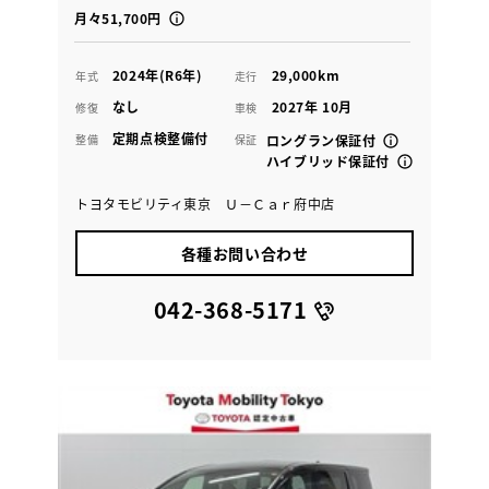
月々51,700円
2024年(R6年)
29,000km
年式
走行
なし
2027年 10月
修復
車検
定期点検整備付
整備
保証
ロングラン保証付
ハイブリッド保証付
トヨタモビリティ東京 Ｕ－Ｃａｒ府中店
各種お問い合わせ
042-368-5171