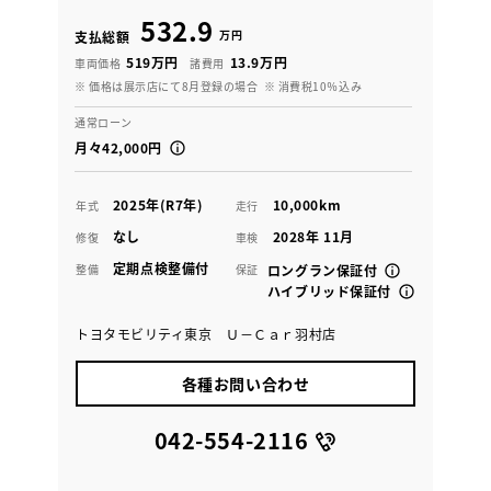
532.9
万円
支払総額
519万円
13.9万円
車両価格
諸費用
※ 価格は展示店にて8月登録の場合
※ 消費税10％込み
通常ローン
月々42,000円
2025年(R7年)
10,000km
年式
走行
なし
2028年 11月
修復
車検
定期点検整備付
整備
保証
ロングラン保証付
ハイブリッド保証付
トヨタモビリティ東京 Ｕ－Ｃａｒ羽村店
各種お問い合わせ
042-554-2116