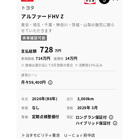
トヨタ
アルファードHV Z
東京・埼玉・千葉・神奈川・茨城・山梨の販売に限ら
せていただきます
728
万円
支払総額
714万円
14万円
車両価格
諸費用
※ 価格は展示店にて8月登録の場合
※ 消費税10％込み
通常ローン
月々59,400円
2026年(R8年)
3,000km
年式
走行
なし
2029年 3月
修復
車検
定期点検整備付
整備
保証
ロングラン保証付
ハイブリッド保証付
トヨタモビリティ東京 Ｕ－Ｃａｒ府中店