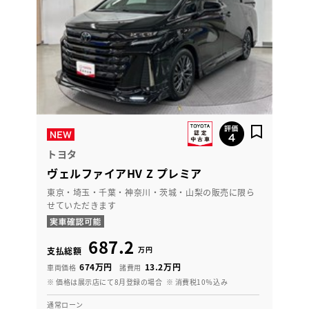
トヨタ
ヴェルファイアHV Z プレミア
東京・埼玉・千葉・神奈川・茨城・山梨の販売に限ら
せていただきます
687.2
万円
支払総額
674万円
13.2万円
車両価格
諸費用
※ 価格は展示店にて8月登録の場合
※ 消費税10％込み
通常ローン