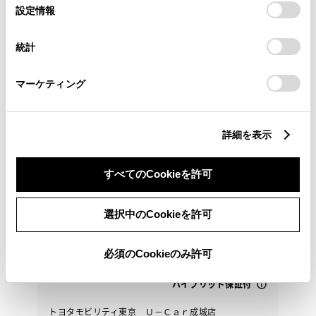
選
デバイスにすべてのCookie(クッキー)が保存されることに同
設定情報
択
意したことになります。Cookie(クッキー)のオプトアウト、
設定の変更、同意を撤回したりするにあたっては、当社の
統計
「
Cookie（クッキー）情報の取り扱いについて
」をご覧くだ
トヨタ
さい。
プリウス Z
マーケティング
東京・埼玉・千葉・神奈川・茨城・山梨の販売に限ら
せていただきます
詳細を表示
377.1
万円
支払総額
すべてのCookieを許可
364.8万円
12.3万円
車両価格
諸費用
※ 価格は展示店にて8月登録の場合
※ 消費税10％込み
選択中のCookieを許可
2025年(R7年)
5,000km
年式
走行
なし
2028年 3月
修復
車検
必須のCookieのみ許可
定期点検整備付
整備
保証
ロングラン保証付
ハイブリッド保証付
トヨタモビリティ東京 Ｕ－Ｃａｒ成城店