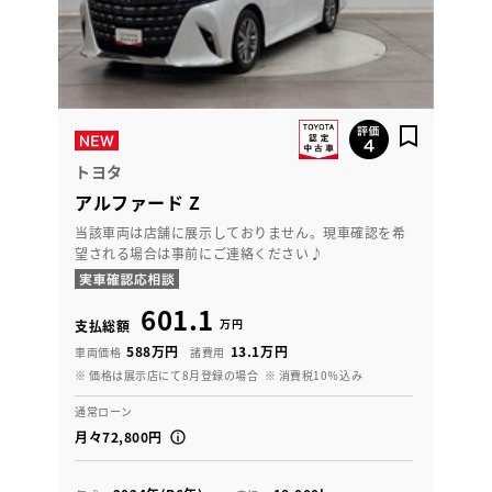
トヨタ
アルファード Z
当該車両は店舗に展示しておりません。現車確認を希
望される場合は事前にご連絡ください♪
601.1
万円
支払総額
588万円
13.1万円
車両価格
諸費用
※ 価格は展示店にて8月登録の場合
※ 消費税10％込み
通常ローン
月々72,800円