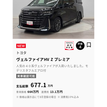
トヨタ
ヴェルファイアHV Z プレミア
人気の４０系ヴェルファイアが入荷いたしました。モ
デリスタフルエアロ付
677.1
万円
支払総額
664万円
13.1万円
車両価格
諸費用
※ 価格は展示店にて8月登録の場合
※ 消費税10％込み