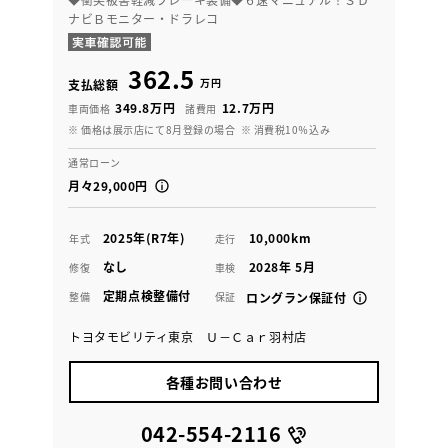
ナビＢモニター・ドラレコ
362.5
万円
支払総額
349.8万円
12.7万円
車両価格
諸費用
※ 価格は展示店にて8月登録の場合
※ 消費税10％込み
通常ローン
月々29,000円
2025年(R7年)
10,000km
年式
走行
なし
2028年 5月
修復
車検
定期点検整備付
整備
保証
ロングラン保証付
トヨタモビリティ東京 Ｕ－Ｃａｒ羽村店
各種お問い合わせ
042-554-2116