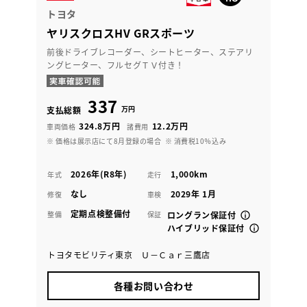
トヨタ
ヤリスクロスHV GRスポーツ
前後ドライブレコーダー、シートヒーター、ステアリ
ングヒーター、フルセグＴＶ付き！
337
万円
支払総額
324.8万円
12.2万円
車両価格
諸費用
※ 価格は展示店にて8月登録の場合
※ 消費税10％込み
2026年(R8年)
1,000km
年式
走行
なし
2029年 1月
修復
車検
定期点検整備付
整備
保証
ロングラン保証付
ハイブリッド保証付
トヨタモビリティ東京 Ｕ－Ｃａｒ三鷹店
各種お問い合わせ