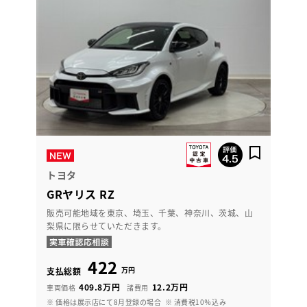
トヨタ
GRヤリス RZ
販売可能地域を東京、埼玉、千葉、神奈川、茨城、山
梨県に限らせていただきます。
422
万円
支払総額
409.8万円
12.2万円
車両価格
諸費用
※ 価格は展示店にて8月登録の場合
※ 消費税10％込み